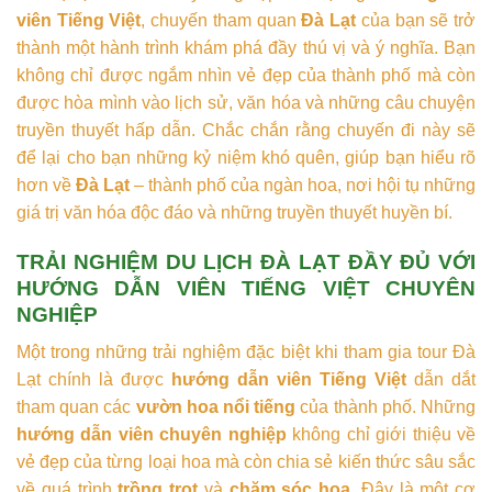
viên Tiếng Việt
, chuyến tham quan
Đà Lạt
của bạn sẽ trở
thành một hành trình khám phá đầy thú vị và ý nghĩa. Bạn
không chỉ được ngắm nhìn vẻ đẹp của thành phố mà còn
được hòa mình vào lịch sử, văn hóa và những câu chuyện
truyền thuyết hấp dẫn. Chắc chắn rằng chuyến đi này sẽ
để lại cho bạn những kỷ niệm khó quên, giúp bạn hiểu rõ
hơn về
Đà Lạt
– thành phố của ngàn hoa, nơi hội tụ những
giá trị văn hóa độc đáo và những truyền thuyết huyền bí.
TRẢI NGHIỆM DU LỊCH ĐÀ LẠT ĐẦY ĐỦ VỚI
HƯỚNG DẪN VIÊN TIẾNG VIỆT CHUYÊN
NGHIỆP
Một trong những trải nghiệm đặc biệt khi tham gia tour Đà
Lạt chính là được
hướng dẫn viên Tiếng Việt
dẫn dắt
tham quan các
vườn hoa nổi tiếng
của thành phố. Những
hướng dẫn viên chuyên nghiệp
không chỉ giới thiệu về
vẻ đẹp của từng loại hoa mà còn chia sẻ kiến thức sâu sắc
về quá trình
trồng trọt
và
chăm sóc hoa
. Đây là một cơ