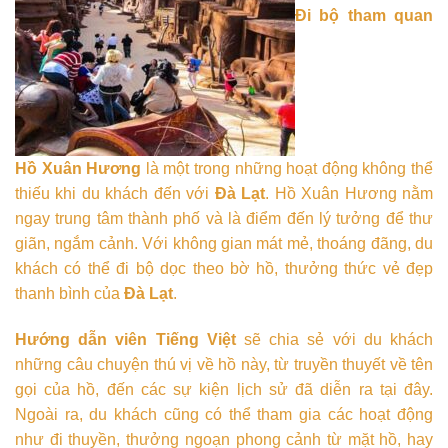
Đi bộ tham quan
Hồ Xuân Hương
là một trong những hoạt động không thể
thiếu khi du khách đến với
Đà Lạt
. Hồ Xuân Hương nằm
ngay trung tâm thành phố và là điểm đến lý tưởng để thư
giãn, ngắm cảnh. Với không gian mát mẻ, thoáng đãng, du
khách có thể đi bộ dọc theo bờ hồ, thưởng thức vẻ đẹp
thanh bình của
Đà Lạt
.
Hướng dẫn viên Tiếng Việt
sẽ chia sẻ với du khách
những câu chuyện thú vị về hồ này, từ truyền thuyết về tên
gọi của hồ, đến các sự kiện lịch sử đã diễn ra tại đây.
Ngoài ra, du khách cũng có thể tham gia các hoạt động
như đi thuyền, thưởng ngoạn phong cảnh từ mặt hồ, hay