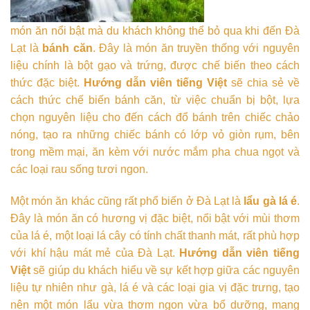
món ăn nổi bật mà du khách không thể bỏ qua khi đến Đà
Lạt là
bánh căn
. Đây là món ăn truyền thống với nguyên
liệu chính là bột gạo và trứng, được chế biến theo cách
thức đặc biệt.
Hướng dẫn viên tiếng Việt
sẽ chia sẻ về
cách thức chế biến bánh căn, từ việc chuẩn bị bột, lựa
chọn nguyên liệu cho đến cách đổ bánh trên chiếc chảo
nóng, tạo ra những chiếc bánh có lớp vỏ giòn rụm, bên
trong mềm mại, ăn kèm với nước mắm pha chua ngọt và
các loại rau sống tươi ngon.
Một món ăn khác cũng rất phổ biến ở Đà Lạt là
lẩu gà lá é
.
Đây là món ăn có hương vị đặc biệt, nổi bật với mùi thơm
của lá é, một loại lá cây có tính chất thanh mát, rất phù hợp
với khí hậu mát mẻ của Đà Lạt.
Hướng dẫn viên tiếng
Việt
sẽ giúp du khách hiểu về sự kết hợp giữa các nguyên
liệu tự nhiên như gà, lá é và các loại gia vị đặc trưng, tạo
nên một món lẩu vừa thơm ngon vừa bổ dưỡng, mang