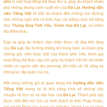
phố
là một hoạt động thể thao thú vị, giúp du khách khám
phá những khung cảnh tuyệt vời của
Đà Lạt
.
Hướng dẫn
viên Tiếng Việt
sẽ dẫn du khách đến những con đường
nhỏ, những ngôi nhà cổ kính, hay các thắng cảnh nổi tiếng
như
Thung lũng Tình Yêu
,
Vườn hoa Đà Lạt
, và nhiều
địa điểm khác.
Đạp xe giúp du khách cảm nhận được vẻ đẹp tĩnh lặng
của
Đà Lạt
, tận hưởng không khí trong lành và khám phá
những góc nhìn khác biệt của thành phố. Việc tham gia
hoạt động thể thao này còn giúp du khách kết nối với thiên
nhiên và người dân địa phương, tìm hiểu về lối sống và
phong tục tập quán của họ.
Một trong những giá trị quan trọng mà
hướng dẫn viên
Tiếng Việt
mang lại là khả năng chia sẻ những câu
chuyện về lịch sử và văn hóa của
Đà Lạt
. Thành phố này
được biết đến với lịch sử hình thành từ thời Pháp thuộc,
nơi người Pháp xây dựng các biệt thự, khách sạn và công