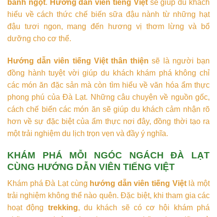
bánh ngọt
.
Hướng dẫn viên tiếng Việt
sẽ giúp du khách
hiểu về cách thức chế biến sữa đậu nành từ những hạt
đậu tươi ngon, mang đến hương vị thơm lừng và bổ
dưỡng cho cơ thể.
Hướng dẫn viên tiếng Việt thân thiện
sẽ là người bạn
đồng hành tuyệt vời giúp du khách khám phá không chỉ
các món ăn đặc sản mà còn tìm hiểu về văn hóa ẩm thực
phong phú của Đà Lạt. Những câu chuyện về nguồn gốc,
cách chế biến các món ăn sẽ giúp du khách cảm nhận rõ
hơn về sự đặc biệt của ẩm thực nơi đây, đồng thời tạo ra
một trải nghiệm du lịch trọn vẹn và đầy ý nghĩa.
KHÁM PHÁ MỖI NGÓC NGÁCH ĐÀ LẠT
CÙNG HƯỚNG DẪN VIÊN TIẾNG VIỆT
Khám phá Đà Lạt cùng
hướng dẫn viên tiếng Việt
là một
trải nghiệm không thể nào quên. Đặc biệt, khi tham gia các
hoạt động
trekking
, du khách sẽ có cơ hội khám phá