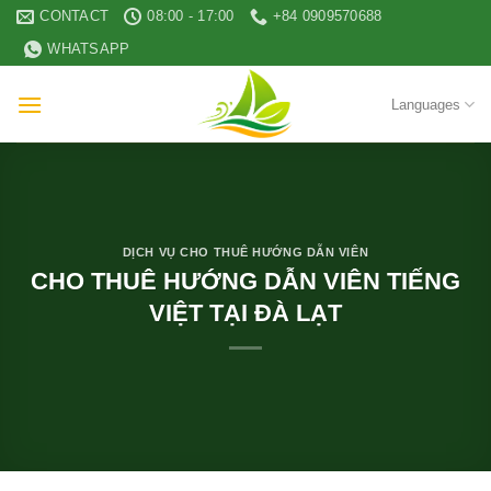
Skip
CONTACT
08:00 - 17:00
+84 0909570688
to
WHATSAPP
content
Languages
DỊCH VỤ CHO THUÊ HƯỚNG DẪN VIÊN
CHO THUÊ HƯỚNG DẪN VIÊN TIẾNG
VIỆT TẠI ĐÀ LẠT