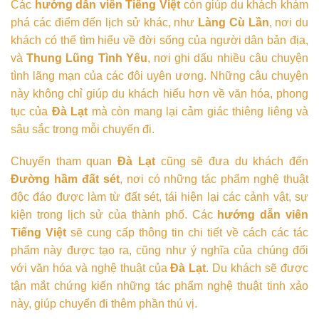
Các
hướng dẫn viên Tiếng Việt
còn giúp du khách khám
phá các điểm đến lịch sử khác, như
Làng Cù Lần
, nơi du
khách có thể tìm hiểu về đời sống của người dân bản địa,
và
Thung Lũng Tình Yêu
, nơi ghi dấu nhiều câu chuyện
tình lãng mạn của các đôi uyên ương. Những câu chuyện
này không chỉ giúp du khách hiểu hơn về văn hóa, phong
tục của
Đà Lạt
mà còn mang lại cảm giác thiêng liêng và
sâu sắc trong mỗi chuyến đi.
Chuyến tham quan
Đà Lạt
cũng sẽ đưa du khách đến
Đường hầm đất sét
, nơi có những tác phẩm nghệ thuật
độc đáo được làm từ đất sét, tái hiện lại các cảnh vật, sự
kiện trong lịch sử của thành phố. Các
hướng dẫn viên
Tiếng Việt
sẽ cung cấp thông tin chi tiết về cách các tác
phẩm này được tạo ra, cũng như ý nghĩa của chúng đối
với văn hóa và nghệ thuật của
Đà Lạt
. Du khách sẽ được
tận mắt chứng kiến những tác phẩm nghệ thuật tinh xảo
này, giúp chuyến đi thêm phần thú vị.