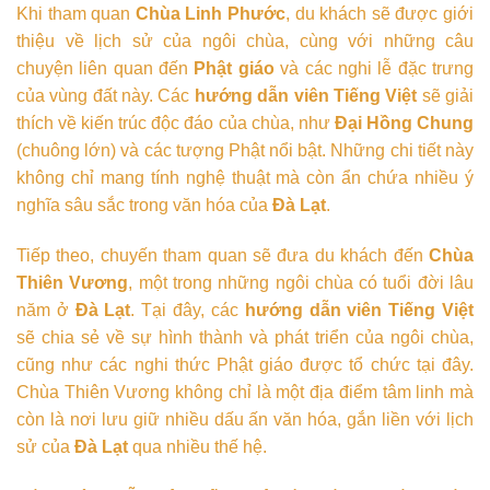
Khi tham quan
Chùa Linh Phước
, du khách sẽ được giới
thiệu về lịch sử của ngôi chùa, cùng với những câu
chuyện liên quan đến
Phật giáo
và các nghi lễ đặc trưng
của vùng đất này. Các
hướng dẫn viên Tiếng Việt
sẽ giải
thích về kiến trúc độc đáo của chùa, như
Đại Hồng Chung
(chuông lớn) và các tượng Phật nổi bật. Những chi tiết này
không chỉ mang tính nghệ thuật mà còn ẩn chứa nhiều ý
nghĩa sâu sắc trong văn hóa của
Đà Lạt
.
Tiếp theo, chuyến tham quan sẽ đưa du khách đến
Chùa
Thiên Vương
, một trong những ngôi chùa có tuổi đời lâu
năm ở
Đà Lạt
. Tại đây, các
hướng dẫn viên Tiếng Việt
sẽ chia sẻ về sự hình thành và phát triển của ngôi chùa,
cũng như các nghi thức Phật giáo được tổ chức tại đây.
Chùa Thiên Vương không chỉ là một địa điểm tâm linh mà
còn là nơi lưu giữ nhiều dấu ấn văn hóa, gắn liền với lịch
sử của
Đà Lạt
qua nhiều thế hệ.