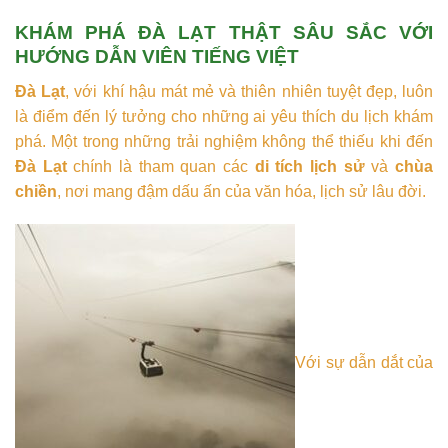
KHÁM PHÁ ĐÀ LẠT THẬT SÂU SẮC VỚI
HƯỚNG DẪN VIÊN TIẾNG VIỆT
Đà Lạt
, với khí hậu mát mẻ và thiên nhiên tuyệt đẹp, luôn
là điểm đến lý tưởng cho những ai yêu thích du lịch khám
phá. Một trong những trải nghiệm không thể thiếu khi đến
Đà Lạt
chính là tham quan các
di tích lịch sử
và
chùa
chiền
, nơi mang đậm dấu ấn của văn hóa, lịch sử lâu đời.
Với sự dẫn dắt của