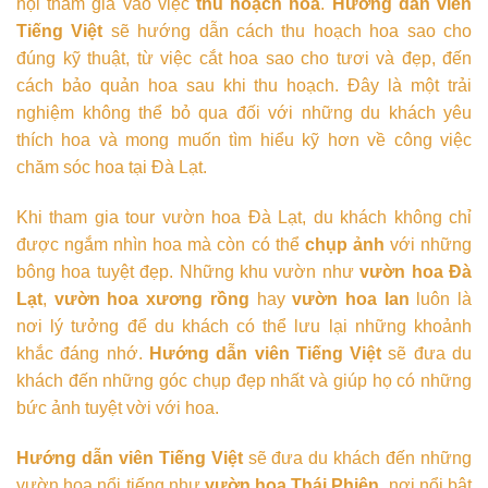
hội tham gia vào việc
thu hoạch hoa
.
Hướng dẫn viên
Tiếng Việt
sẽ hướng dẫn cách thu hoạch hoa sao cho
đúng kỹ thuật, từ việc cắt hoa sao cho tươi và đẹp, đến
cách bảo quản hoa sau khi thu hoạch. Đây là một trải
nghiệm không thể bỏ qua đối với những du khách yêu
thích hoa và mong muốn tìm hiểu kỹ hơn về công việc
chăm sóc hoa tại Đà Lạt.
Khi tham gia tour vườn hoa Đà Lạt, du khách không chỉ
được ngắm nhìn hoa mà còn có thể
chụp ảnh
với những
bông hoa tuyệt đẹp. Những khu vườn như
vườn hoa Đà
Lạt
,
vườn hoa xương rồng
hay
vườn hoa lan
luôn là
nơi lý tưởng để du khách có thể lưu lại những khoảnh
khắc đáng nhớ.
Hướng dẫn viên Tiếng Việt
sẽ đưa du
khách đến những góc chụp đẹp nhất và giúp họ có những
bức ảnh tuyệt vời với hoa.
Hướng dẫn viên Tiếng Việt
sẽ đưa du khách đến những
vườn hoa nổi tiếng như
vườn hoa Thái Phiên
, nơi nổi bật