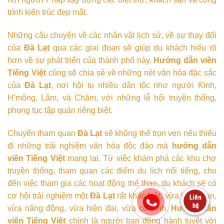
trình kiến trúc đẹp mắt.
Những câu chuyện về các nhân vật lịch sử, về sự thay đổi
của
Đà Lạt
qua các giai đoạn sẽ giúp du khách hiểu rõ
hơn về sự phát triển của thành phố này.
Hướng dẫn viên
Tiếng Việt
cũng sẽ chia sẻ về những nét văn hóa đặc sắc
của
Đà Lạt
, nơi hội tụ nhiều dân tộc như người Kinh,
H’mông, Lâm, và Chăm, với những lễ hội truyền thống,
phong tục tập quán riêng biệt.
Chuyến tham quan
Đà Lạt
sẽ không thể trọn vẹn nếu thiếu
đi những trải nghiệm văn hóa độc đáo mà
hướng dẫn
viên Tiếng Việt
mang lại. Từ việc khám phá các khu chợ
truyền thống, tham quan các điểm du lịch nổi tiếng, cho
đến việc tham gia các hoạt động thể thao, du khách sẽ có
cơ hội trải nghiệm một
Đà Lạt
rất khác biệt, vừa lãng mạn,
vừa năng động, vừa hiện đại, vừa cổ kính.
Hướng dẫn
viên Tiếng Việt
chính là người bạn đồng hành tuyệt vời