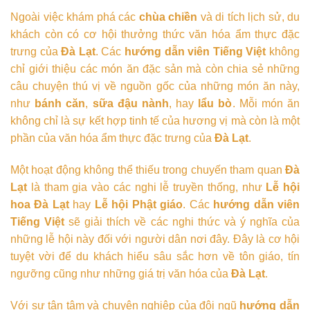
Ngoài việc khám phá các
chùa chiền
và di tích lịch sử, du
khách còn có cơ hội thưởng thức văn hóa ẩm thực đặc
trưng của
Đà Lạt
. Các
hướng dẫn viên Tiếng Việt
không
chỉ giới thiệu các món ăn đặc sản mà còn chia sẻ những
câu chuyện thú vị về nguồn gốc của những món ăn này,
như
bánh căn
,
sữa đậu nành
, hay
lẩu bò
. Mỗi món ăn
không chỉ là sự kết hợp tinh tế của hương vị mà còn là một
phần của văn hóa ẩm thực đặc trưng của
Đà Lạt
.
Một hoạt động không thể thiếu trong chuyến tham quan
Đà
Lạt
là tham gia vào các nghi lễ truyền thống, như
Lễ hội
hoa Đà Lạt
hay
Lễ hội Phật giáo
. Các
hướng dẫn viên
Tiếng Việt
sẽ giải thích về các nghi thức và ý nghĩa của
những lễ hội này đối với người dân nơi đây. Đây là cơ hội
tuyệt vời để du khách hiểu sâu sắc hơn về tôn giáo, tín
ngưỡng cũng như những giá trị văn hóa của
Đà Lạt
.
Với sự tận tâm và chuyên nghiệp của đội ngũ
hướng dẫn