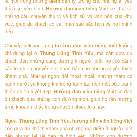
là một trong những điểm đến lý tưởng cho những ai yêu
thích sự yên bình.
Hướng dẫn viên tiếng Việt
sẽ chia sẻ
những câu chuyện thú vị về lịch sử và văn hóa của khu
vực, giúp du khách có cái nhìn sâu sắc hơn về nơi mình
đến.
Chuyến trekking cùng
hướng dẫn viên tiếng Việt
không
chỉ dừng lại ở
Thung Lũng Tình Yêu
, mà còn đưa du
khách đến những cung đường ít người biết, nơi có cảnh
sắc tự nhiên nguyên sơ, hoàn hảo cho những ai yêu thích
khám phá. Những ngọn đồi thoai thoải, những thảm cỏ
xanh mướt và không khí trong lành tạo nên một bức tranh
thiên nhiên tuyệt đẹp.
Hướng dẫn viên tiếng Việt
sẽ dẫn
du khách qua những con đường mòn, giúp họ tận hưởng
từng khoảnh khắc trong chuyến phiêu lưu này.
Ngoài
Thung Lũng Tình Yêu
,
hướng dẫn viên tiếng Việt
còn đưa du khách khám phá những địa điểm ít người biết
đến nhưng lại rất đẹp và bình yên. Những con đường