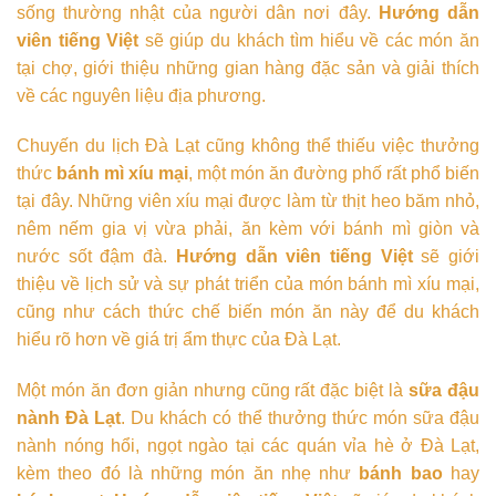
sống thường nhật của người dân nơi đây.
Hướng dẫn
viên tiếng Việt
sẽ giúp du khách tìm hiểu về các món ăn
tại chợ, giới thiệu những gian hàng đặc sản và giải thích
về các nguyên liệu địa phương.
Chuyến du lịch Đà Lạt cũng không thể thiếu việc thưởng
thức
bánh mì xíu mại
, một món ăn đường phố rất phổ biến
tại đây. Những viên xíu mại được làm từ thịt heo băm nhỏ,
nêm nếm gia vị vừa phải, ăn kèm với bánh mì giòn và
nước sốt đậm đà.
Hướng dẫn viên tiếng Việt
sẽ giới
thiệu về lịch sử và sự phát triển của món bánh mì xíu mại,
cũng như cách thức chế biến món ăn này để du khách
hiểu rõ hơn về giá trị ẩm thực của Đà Lạt.
Một món ăn đơn giản nhưng cũng rất đặc biệt là
sữa đậu
nành Đà Lạt
. Du khách có thể thưởng thức món sữa đậu
nành nóng hổi, ngọt ngào tại các quán vỉa hè ở Đà Lạt,
kèm theo đó là những món ăn nhẹ như
bánh bao
hay