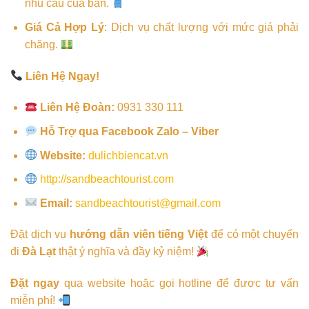
nhu cầu của bạn.
Giá Cả Hợp Lý
: Dịch vụ chất lượng với mức giá phải
chăng.
Liên Hệ Ngay!
Liên Hệ Đoàn:
0931 330 111
Hỗ Trợ qua Facebook Zalo – Viber
Website:
dulichbiencat.vn
http://sandbeachtourist.com
Email:
sandbeachtourist@gmail.com
Đặt dịch vụ
hướng dẫn viên tiếng Việt
để có một chuyến
đi
Đà Lạt
thật ý nghĩa và đầy kỷ niệm!
Đặt ngay
qua website hoặc gọi hotline để được tư vấn
miễn phí!