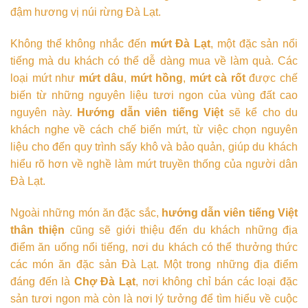
đậm hương vị núi rừng Đà Lạt.
Không thể không nhắc đến
mứt Đà Lạt
, một đặc sản nổi
tiếng mà du khách có thể dễ dàng mua về làm quà. Các
loại mứt như
mứt dâu
,
mứt hồng
,
mứt cà rốt
được chế
biến từ những nguyên liệu tươi ngon của vùng đất cao
nguyên này.
Hướng dẫn viên tiếng Việt
sẽ kể cho du
khách nghe về cách chế biến mứt, từ việc chọn nguyên
liệu cho đến quy trình sấy khô và bảo quản, giúp du khách
hiểu rõ hơn về nghề làm mứt truyền thống của người dân
Đà Lạt.
Ngoài những món ăn đặc sắc,
hướng dẫn viên tiếng Việt
thân thiện
cũng sẽ giới thiệu đến du khách những địa
điểm ăn uống nổi tiếng, nơi du khách có thể thưởng thức
các món ăn đặc sản Đà Lạt. Một trong những địa điểm
đáng đến là
Chợ Đà Lạt
, nơi không chỉ bán các loại đặc
sản tươi ngon mà còn là nơi lý tưởng để tìm hiểu về cuộc