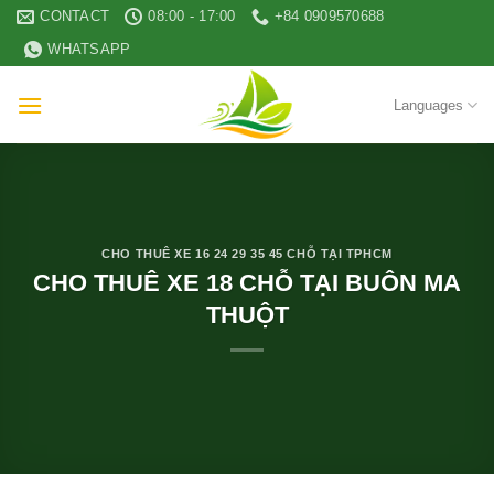
Skip
CONTACT
08:00 - 17:00
+84 0909570688
to
WHATSAPP
content
Languages
CHO THUÊ XE 16 24 29 35 45 CHỖ TẠI TPHCM
CHO THUÊ XE 18 CHỖ TẠI BUÔN MA
THUỘT