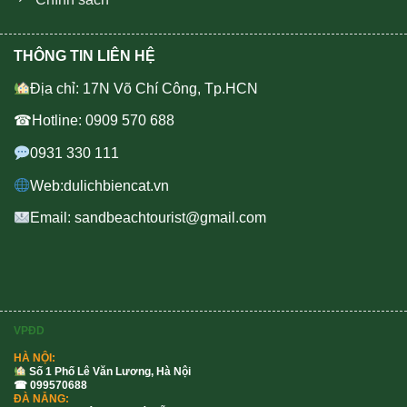
THÔNG TIN LIÊN HỆ
Địa chỉ: 17N Võ Chí Công, Tp.HCN
☎Hotline: 0909 570 688
0931 330 111
Web:dulichbiencat.vn
Email: sandbeachtourist@gmail.com
VPĐD
HÀ NỘI:
Số 1 Phố Lê Văn Lương, Hà Nội
☎ 099570688
ĐÀ NẴNG: