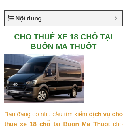
Nội dung
CHO THUÊ XE 18 CHỖ TẠI
BUÔN MA THUỘT
Bạn đang có nhu cầu tìm kiếm
dịch vụ cho
thuê xe 18 chỗ tại Buôn Ma Thuột
cho