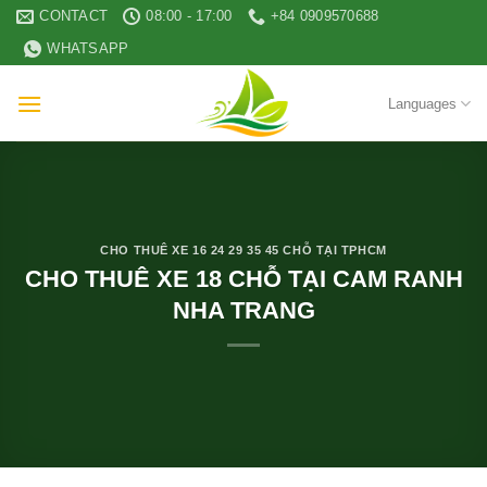
Skip
CONTACT
08:00 - 17:00
+84 0909570688
to
WHATSAPP
content
Languages
CHO THUÊ XE 16 24 29 35 45 CHỖ TẠI TPHCM
CHO THUÊ XE 18 CHỖ TẠI CAM RANH
NHA TRANG