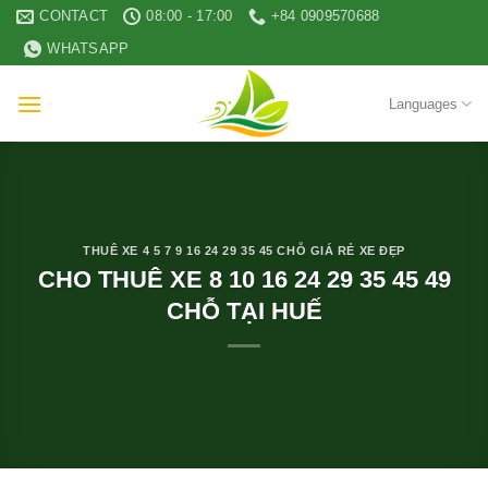
Skip
CONTACT
08:00 - 17:00
+84 0909570688
to
WHATSAPP
content
Languages
THUÊ XE 4 5 7 9 16 24 29 35 45 CHỖ GIÁ RẺ XE ĐẸP
CHO THUÊ XE 8 10 16 24 29 35 45 49
CHỖ TẠI HUẾ