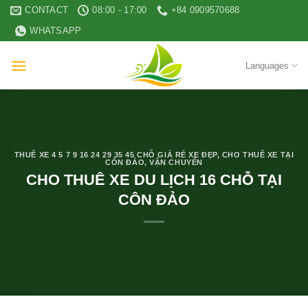
Skip
CONTACT
08:00 - 17:00
+84 0909570688
to
WHATSAPP
content
Languages
THUÊ XE 4 5 7 9 16 24 29 35 45 CHỖ GIÁ RẺ XE ĐẸP
,
CHO THUÊ XE TẠI
CÔN ĐẢO
,
VẬN CHUYỂN
CHO THUÊ XE DU LỊCH 16 CHỖ TẠI
CÔN ĐẢO