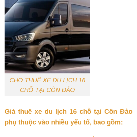
CHO THUÊ XE DU LỊCH 16
CHỖ TẠI CÔN ĐẢO
Giá thuê xe du lịch 16 chỗ tại Côn Đảo
phụ thuộc vào nhiều yếu tố, bao gồm: