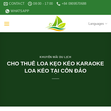
Skip
CONTACT
08:00 - 17:00
+84 0909570688
to
WHATSAPP
content
Languages
KHUYẾN MÃI DU LỊCH
CHO THUÊ LOA KẸO KÉO KARAOKE
LOA KÉO TẠI CÔN ĐẢO