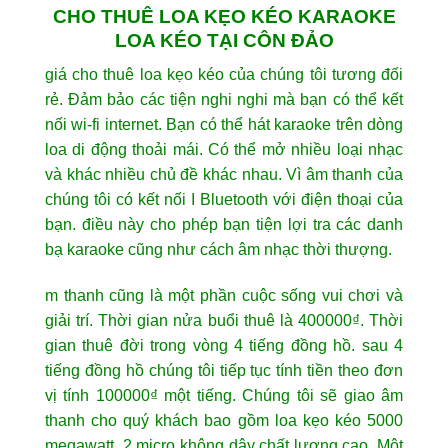
CHO THUÊ LOA KẸO KÉO KARAOKE
LOA KÉO TẠI CÔN ĐẢO
giá cho thuê loa kẹo kéo của chúng tôi tương đối
rẻ. Đảm bảo các tiện nghi nghi mà bạn có thể kết
nối wi-fi internet. Bạn có thể hát karaoke trên dòng
loa di động thoải mái. Có thể mở nhiều loại nhạc
và khác nhiều chủ đề khác nhau. Vì âm thanh của
chúng tôi có kết nối I Bluetooth với điện thoại của
bạn. điều này cho phép bạn tiện lợi tra các danh
bạ karaoke cũng như cách âm nhạc thời thượng.
m thanh cũng là một phần cuộc sống vui chơi và
giải trí. Thời gian nửa buổi thuê là 400000₫. Thời
gian thuê đời trong vòng 4 tiếng đồng hồ. sau 4
tiếng đồng hồ chúng tôi tiếp tục tính tiền theo đơn
vị tính 100000₫ một tiếng. Chúng tôi sẽ giao âm
thanh cho quý khách bao gồm loa kẹo kéo 5000
megawatt. 2 micro không dây chất lượng cao. Một