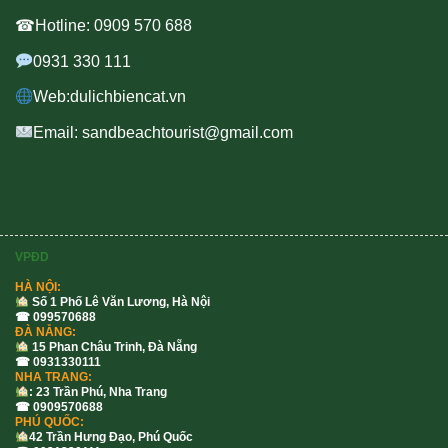
☎Hotline: 0909 570 688
0931 330 111
Web:dulichbiencat.vn
Email: sandbeachtourist@gmail.com
VPĐD
HÀ NỘI:
Số 1 Phố Lê Văn Lương, Hà Nội
☎ 099570688
ĐÀ NẴNG:
15 Phan Châu Trinh, Đà Nẵng
☎ 0931330111
NHA TRANG:
: 23 Trần Phú, Nha Trang
☎ 0909570688
PHÚ QUỐC:
42 Trần Hưng Đạo, Phú Quốc