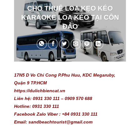
CHO THUÊ LOA KẸO KÉO
KARAOKE LOA KÉO TẠI CÔN
ĐẢO
17N5 D Vo Chi Cong P.Phu Huu, KDC Megaruby, 
Quận 9 TP.HCM
https://dulichbiencat.vn 
Liên hệ: 0931 330 111 – 0909 570 688 
Hotline: 0931 330 111
Facebook Zalo Viber : +84 0931 330 111
Email: sandbeachtourist@gmail.com