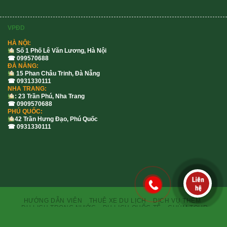
VPĐD
HÀ NỘI:
Số 1 Phố Lê Văn Lương, Hà Nội
☎ 099570688
ĐÀ NẴNG:
15 Phan Châu Trinh, Đà Nẵng
☎ 0931330111
NHA TRANG:
: 23 Trần Phú, Nha Trang
☎ 0909570688
PHÚ QUỐC:
42 Trần Hưng Đạo, Phú Quốc
☎ 0931330111
HƯỚNG DẪN VIÊN
THUÊ XE DU LỊCH
DỊCH VỤ THÊM
DU LỊCH TRONG NƯỚC
DU LỊCH QUỐC TẾ
CHÙM TOUR
Copyright 2026 ©
Flatsome Theme