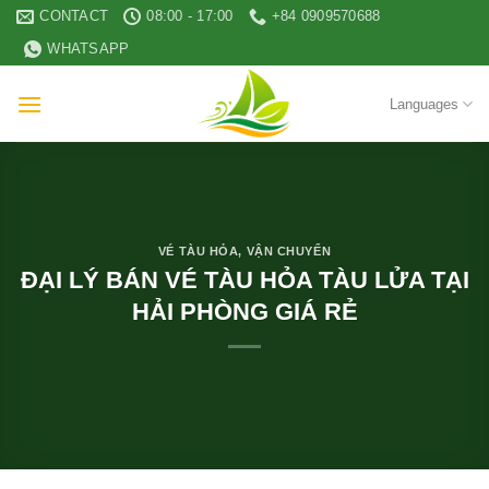
Skip
CONTACT
08:00 - 17:00
+84 0909570688
to
WHATSAPP
content
Languages
VÉ TÀU HỎA
,
VẬN CHUYỂN
ĐẠI LÝ BÁN VÉ TÀU HỎA TÀU LỬA TẠI
HẢI PHÒNG GIÁ RẺ