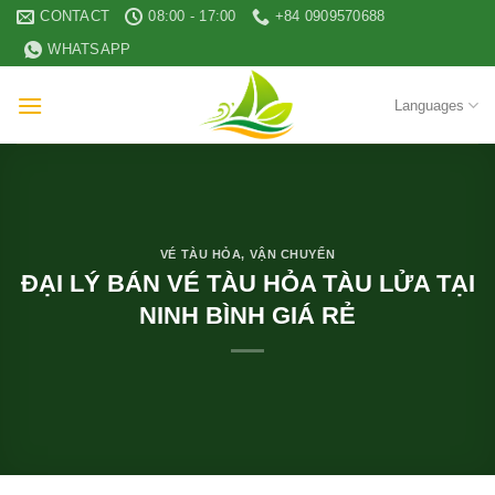
Skip
CONTACT
08:00 - 17:00
+84 0909570688
to
WHATSAPP
content
Languages
VÉ TÀU HỎA
,
VẬN CHUYỂN
ĐẠI LÝ BÁN VÉ TÀU HỎA TÀU LỬA TẠI
NINH BÌNH GIÁ RẺ