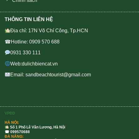
Chính sách
THÔNG TIN LIÊN HỆ
Địa chỉ: 17N Võ Chí Công, Tp.HCN
☎Hotline: 0909 570 688
0931 330 111
Web:dulichbiencat.vn
Email: sandbeachtourist@gmail.com
VPĐD
HÀ NỘI:
Số 1 Phố Lê Văn Lương, Hà Nội
☎ 099570688
ĐÀ NẴNG: