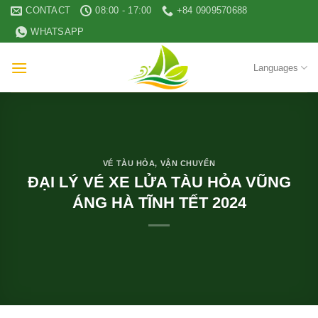
Skip
CONTACT
08:00 - 17:00
+84 0909570688
to
WHATSAPP
content
Languages
VÉ TÀU HỎA
,
VẬN CHUYỂN
ĐẠI LÝ VÉ XE LỬA TÀU HỎA VŨNG
ÁNG HÀ TĨNH TẾT 2024