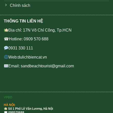
Chính sách
THÔNG TIN LIÊN HỆ
Địa chỉ: 17N Võ Chí Công, Tp.HCN
☎Hotline: 0909 570 688
0931 330 111
Web:dulichbiencat.vn
Email: sandbeachtourist@gmail.com
VPĐD
HÀ NỘI:
Số 1 Phố Lê Văn Lương, Hà Nội
☎ 099570688