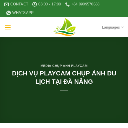
Skip
CONTACT
08:00 - 17:00
+84 0909570688
to
WHATSAPP
content
Languages
MEDIA CHỤP ẢNH FLAYCAM
DỊCH VỤ PLAYCAM CHỤP ẢNH DU
LỊCH TẠI ĐÀ NẴNG