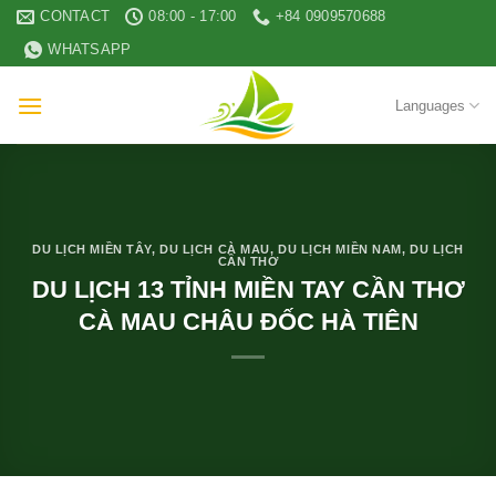
Skip
CONTACT
08:00 - 17:00
+84 0909570688
to
WHATSAPP
content
Languages
DU LỊCH MIỀN TÂY
,
DU LỊCH CÀ MAU
,
DU LỊCH MIỀN NAM
,
DU LỊCH
CẦN THƠ
DU LỊCH 13 TỈNH MIỀN TAY CẦN THƠ
CÀ MAU CHÂU ĐỐC HÀ TIÊN