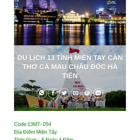
DU LỊCH 13 TỈNH MIỀN TAY CẦN
THƠ CÀ MAU CHÂU ĐỐC HÀ
TIÊN
Code:13MT- 054
Địa Điểm Miền Tây
Thời Gian : 5 Ngày 4 Đêm