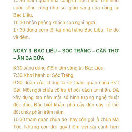
15:40 tham quan nhà công tử Bạc Liêu. Tìm hiểu
cuộc sống cũng như sự giàu sang của công tử
Bạc Liêu.
16:30 nhận phòng khách sạn nghỉ ngơi.
17:30 dùng cơm tối tại nhà hàng Bạc Liêu. Tự do
về đêm.
NGÀY 3: BẠC LIÊU – SÓC TRĂNG – CẦN THƠ
– ĂN BA BỮA
6:30 sáng dùng điểm tâm sáng tại Bạc Liêu.
7:30 Khởi hành đi Sóc Trăng.
9:30 đoàn của chúng ta sẽ tham quan chùa Đất
Sét. Một ngôi chùa cổ trụ trì bởi cách tư nhân. Đã
xây dựng tạo nên một số hình tượng nghệ thuật
độc đáo. Đặc biệt khám phá cây đèn cầy có thể
đốt cháy phần trăm năm.
10:30 tham quan chùa dơi hay còn gọi là chùa Mã
Tộc. Những con dơi quý hiếm với sải cánh hơn