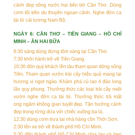
cảnh đẹp sông nước hai bên bờ Cần Thơ. Dùng
cơm tối trên du thuyền ngoạn cảnh. Nghe đờn ca
tài tử cải lương Nam Bộ.
NGÀY 6: CẦN THƠ – TIỀN GIANG – HỒ CHÍ
MINH – ĂN HAI BỮA
6:30 sáng dùng đựng tôm sáng tại Cần Thơ.
7:30 khởi hành trở về Tiền Giang.
10:30 đón quý khách lên tàu tham quan dòng sông
Tiền. Tham quan vườn trái cây hiệu quả mang lại
hương vị ngọt ngào. Khám phá cù lao 4 đảo long
lân quy phụng. Thưởng thức các loại trái cây miệt
vườn nghe đờn ca tài tử. Thưởng thức trà mật
ong ngâm không gian tuyệt đẹp. Tận hưởng cảnh
đẹp trong rừng dừa với chiếc xuồng ba lá.
12:30 dùng cơm trưa tại nhà hàng cồn Thới Sơn.
2:30 lên xe trở về thành phố Hồ Chí Minh.
5:30 đến thành phố Hồ Chí Minh chia tay và hẹn