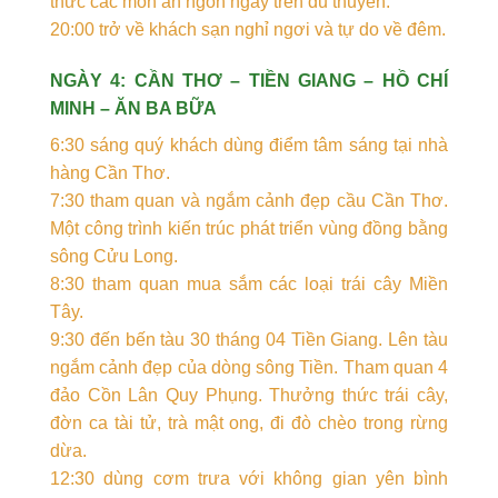
thức các món ăn ngon ngay trên du thuyền.
20:00 trở về khách sạn nghỉ ngơi và tự do về đêm.
NGÀY 4: CẦN THƠ – TIỀN GIANG – HỒ CHÍ
MINH – ĂN BA BỮA
6:30 sáng quý khách dùng điểm tâm sáng tại nhà
hàng Cần Thơ.
7:30 tham quan và ngắm cảnh đẹp cầu Cần Thơ.
Một công trình kiến trúc phát triển vùng đồng bằng
sông Cửu Long.
8:30 tham quan mua sắm các loại trái cây Miền
Tây.
9:30 đến bến tàu 30 tháng 04 Tiền Giang. Lên tàu
ngắm cảnh đẹp của dòng sông Tiền. Tham quan 4
đảo Cồn Lân Quy Phụng. Thưởng thức trái cây,
đờn ca tài tử, trà mật ong, đi đò chèo trong rừng
dừa.
12:30 dùng cơm trưa với không gian yên bình