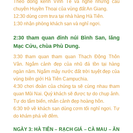
Theo dòng kênh Vĩnh Tế và nghe những câu
chuyện Huyền Thoại của vùng đất An Giang.
12:30 dùng cơm trưa tại nhà hàng Hà Tiên.
1:30 nhận phòng khách sạn và nghỉ ngơi.
2:30 tham quan đỉnh núi Bình San, lăng
Mạc Cửu, chùa Phù Dung.
3:30 tham quan tham quan Thạch Động Thôn
Vân. Ngắm cảnh đẹp của nhũ đá tồn tại hàng
ngàn năm. Ngắm mây nước đất trời tuyệt đẹp của
vùng biên giới Hà Tiên Campuchia.
4:30 chơi đoàn của chúng ta sẽ cùng nhau tham
quan Mũi Nai. Quý khách sẽ được tự do chụp ảnh.
Tự do tắm biển, nhắn cảnh đẹp hoàng hôn.
6:30 trở về khách sạn dùng cơm tối nghỉ ngơi. Tự
do khám phá về đêm.
NGÀY 3: HÀ TIÊN – RẠCH GIÁ – CÀ MAU – ĂN