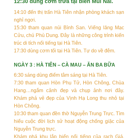
12:30 dùng cơm trưa tại biển Mũi Nai.
14:10 đến thị trấn Hà Tiên nhận phòng khách sạn
nghỉ ngơi.
15:30 tham quan núi Bình San. Viếng lăng Mạc
Cửu, chú Phù Dung. Đây là những công trình kiến
trúc di tích nổi tiếng tại Hà Tiên.
17:30 dùng cơm tối tại Hà Tiên. Tự do về đêm.
NGÀY 3 : HÀ TIÊN – CÀ MAU – ĂN BA BỮA
6:30 sáng dùng điểm tâm sáng tại Hà Tiên.
7:30 tham quan Hòn Phụ Tử, Hòn Chông, Chùa
Hang…ngắm cảnh đẹp và chụp ảnh nơi đây.
Khám phá vẻ đẹp của Vịnh Hạ Long thu nhỏ tại
Hòn Chông.
10:30 tham quan đền thờ Nguyễn Trung Trực. Tìm
hiểu cuộc đời lịch sử hoạt động chống giặc của
Nguyễn Trung trực.
Khám phá khu lắp biển nổi tiếng của rạch Giá.