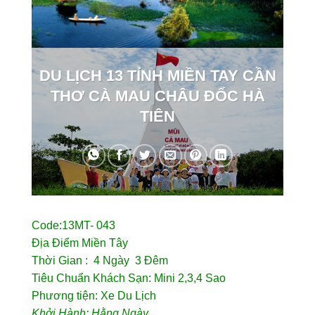
DU LỊCH 13 TỈNH MIỀN TAY CẦN
THƠ CÀ MAU CHÂU ĐỐC HÀ
TIÊN
Code:13MT- 043
Địa Điểm Miền Tây
Thời Gian : 4 Ngày 3 Đêm
Tiêu Chuẩn Khách Sạn: Mini 2,3,4 Sao
Phương tiện: Xe Du Lịch
Khởi Hành: Hằng Ngày