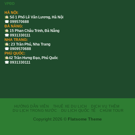
VPĐD
HÀ NỘI:
Số 1 Phố Lê Văn Lương, Hà Nội
☎ 099570688
ĐÀ NẴNG:
15 Phan Châu Trinh, Đà Nẵng
☎ 0931330111
NHA TRANG:
: 23 Trần Phú, Nha Trang
☎ 0909570688
PHÚ QUỐC:
42 Trần Hưng Đạo, Phú Quốc
☎ 0931330111
HƯỚNG DẪN VIÊN
THUÊ XE DU LỊCH
DỊCH VỤ THÊM
DU LỊCH TRONG NƯỚC
DU LỊCH QUỐC TẾ
CHÙM TOUR
Copyright 2026 ©
Flatsome Theme