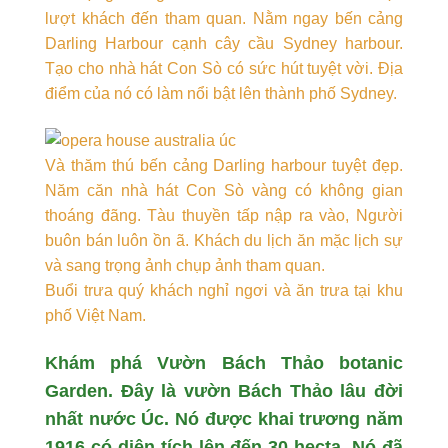
lượt khách đến tham quan. Nằm ngay bến cảng
Darling Harbour cạnh cây cầu Sydney harbour.
Tạo cho nhà hát Con Sò có sức hút tuyệt vời. Địa
điểm của nó có làm nổi bật lên thành phố Sydney.
Và thăm thú bến cảng Darling harbour tuyệt đẹp.
Năm căn nhà hát Con Sò vàng có không gian
thoáng đãng. Tàu thuyền tấp nập ra vào, Người
buôn bán luôn ồn ã. Khách du lịch ăn mặc lịch sự
và sang trọng ảnh chụp ảnh tham quan.
Buổi trưa quý khách nghỉ ngơi và ăn trưa tại khu
phố Việt Nam.
Khám phá Vườn Bách Thảo botanic
Garden. Đây là vườn Bách Thảo lâu đời
nhất nước Úc. Nó được khai trương năm
1916 có diện tích lên đến 30 hecta. Nó đã