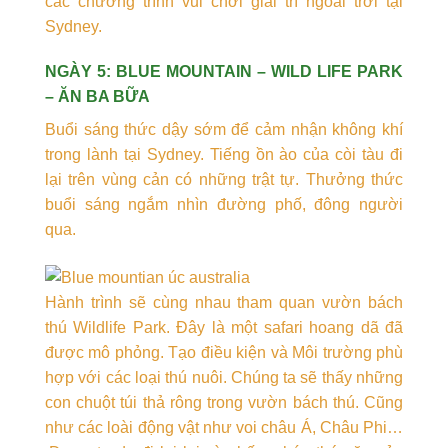
các chương trình vui chơi giải trí ngoài trời tại
Sydney.
NGÀY 5: BLUE MOUNTAIN – WILD LIFE PARK
– ĂN BA BỮA
Buổi sáng thức dậy sớm để cảm nhận không khí
trong lành tại Sydney. Tiếng ồn ào của còi tàu đi
lại trên vùng cản có những trật tự. Thưởng thức
buổi sáng ngắm nhìn đường phố, đông người
qua.
Hành trình sẽ cùng nhau tham quan vườn bách
thú Wildlife Park. Đây là một safari hoang dã đã
được mô phỏng. Tạo điều kiện và Môi trường phù
hợp với các loại thú nuôi. Chúng ta sẽ thấy những
con chuột túi thả rông trong vườn bách thú. Cũng
như các loài động vật như voi châu Á, Châu Phi…