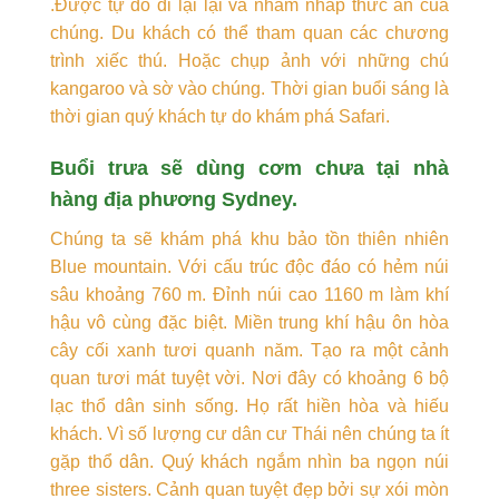
.Được tự do đi lại lại và nhấm nháp thức ăn của
chúng. Du khách có thể tham quan các chương
trình xiếc thú. Hoặc chụp ảnh với những chú
kangaroo và sờ vào chúng. Thời gian buổi sáng là
thời gian quý khách tự do khám phá Safari.
Buổi trưa sẽ dùng cơm chưa tại nhà
hàng địa phương Sydney.
Chúng ta sẽ khám phá khu bảo tồn thiên nhiên
Blue mountain. Với cấu trúc độc đáo có hẻm núi
sâu khoảng 760 m. Đỉnh núi cao 1160 m làm khí
hậu vô cùng đặc biệt. Miền trung khí hậu ôn hòa
cây cối xanh tươi quanh năm. Tạo ra một cảnh
quan tươi mát tuyệt vời. Nơi đây có khoảng 6 bộ
lạc thổ dân sinh sống. Họ rất hiền hòa và hiếu
khách. Vì số lượng cư dân cư Thái nên chúng ta ít
gặp thổ dân. Quý khách ngắm nhìn ba ngọn núi
three sisters. Cảnh quan tuyệt đẹp bởi sự xói mòn