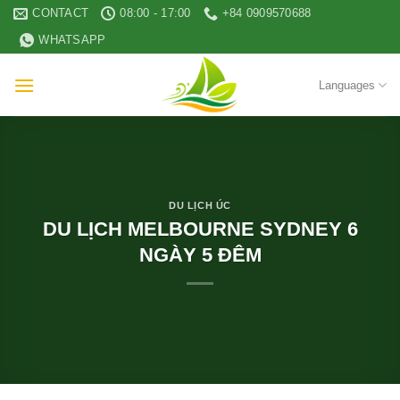
Skip
CONTACT
08:00 - 17:00
+84 0909570688
to
WHATSAPP
content
Languages
DU LỊCH ÚC
DU LỊCH MELBOURNE SYDNEY 6
NGÀY 5 ĐÊM