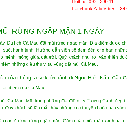
Hotline: 0931 330 111
Facebook Zalo Viber : +84
 MŨI RỪNG NGẬP MẶN 1 NGÀY
ày. Du lịch Cà Mau đất mũi rừng ngập mặn. Địa điểm được chún
g suốt hành trình. Hướng dẫn viên sẽ đem đến cho bạn những
 mênh mông giữa đất trời. Quý khách như rơi vào thiên đườ
ghiệm những điều thú vị tại vùng đất mũi Cà Mau.
Đoàn của chúng ta sẽ khởi hành đi Ngọc Hiển Năm Căn 
 các điểm của Cà Mau.
ổi Cà Mau. Một trong những địa điểm Lý Tưởng Cảnh đẹp tuy
u. Quý khách sẽ tận mắt thấy những con thuyền buôn bán sầm 
 trên con đường rừng ngập mặn. Cảm nhận một màu xanh bạt