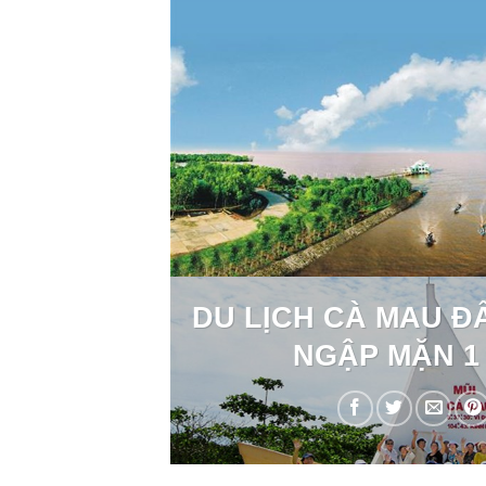
DU LỊCH CÀ MAU Đ
NGẬP MẶN 1