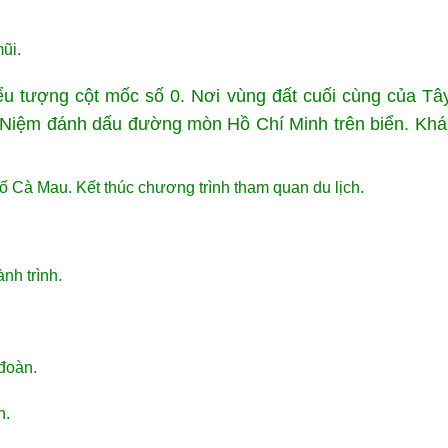
.
mũi.
iểu tượng cột mốc số 0. Nơi vùng đất cuối cùng của T
ỷ Niệm đánh dấu đường mòn Hồ Chí Minh trên biển. Kh
 Cà Mau. Kết thúc chương trình tham quan du lịch.
nh trình.
đoàn.
h.