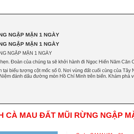
ỪNG NGẬP MẶN 1 NGÀY
ỪNG NGẬP MẶN 1 NGÀY
ỪNG NGẬP MẶN 1 NGÀY
m hẹn. Đoàn của chúng ta sẽ khởi hành đi Ngọc Hiển Năm Căn 
 tại biểu tượng cột mốc số 0. Nơi vùng đất cuối cùng của Tây
ỷ Niệm đánh dấu đường mòn Hồ Chí Minh trên biển. Khám phá v
CH CÀ MAU ĐẤT MŨI RỪNG NGẬP M