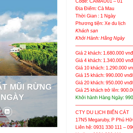
Code: CAMAU01 – 01
Địa Điểm: Cà Mau
Thời Gian : 1 Ngày
Phương tiện: Xe du lịch
Khách sạn
Khởi Hành: Hằng Ngày
————————————
Giá 2 khách: 1.680.000 vn
Giá 4 khách: 1.340.000 vn
Giá 10 khách: 1.290.000 v
Giá 15 khách: 990.000 vnđ
Giá 20 khách: 950.000 vnđ
ẤT MŨI RỪNG
Giá 25 khách trở lên: 900.
 NGÀY
Khởi hành Hàng Ngày: 990
————————————
CTY DU LỊCH BIỂN CÁT
17N5 Megaruby, P Phú Hữ
Liên hệ: 0931 330 111 – 0