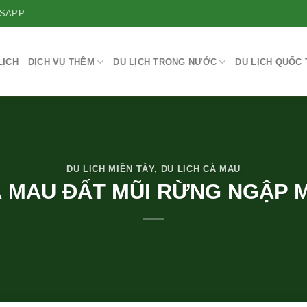
SAPP
LỊCH
DỊCH VỤ THÊM
DU LỊCH TRONG NƯỚC
DU LỊCH QUỐC 
DU LỊCH MIỀN TÂY
,
DU LỊCH CÀ MAU
À MAU ĐẤT MŨI RỪNG NGẬP 