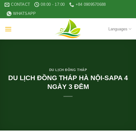
Skip
CONTACT
08:00 - 17:00
+84 0909570688
to
WHATSAPP
content
Languages
DU LỊCH ĐỒNG THÁP
DU LỊCH ĐỒNG THÁP HÀ NỘI-SAPA 4
NGÀY 3 ĐÊM