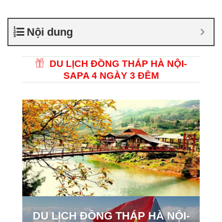
Nội dung
DU LỊCH ĐỒNG THÁP HÀ NỘI-
SAPA 4 NGÀY 3 ĐÊM
DU LỊCH ĐỒNG THÁP HÀ NỘI-