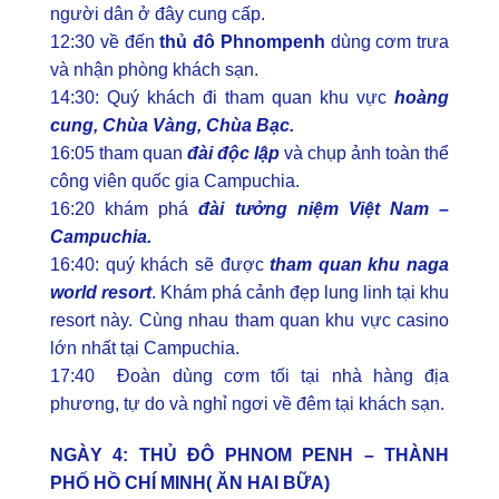
người dân ở đây cung cấp.
12:30 về đến
thủ đô Phnompenh
dùng cơm trưa
và nhận phòng khách sạn.
14:30: Quý khách đi tham quan khu vực
hoàng
cung, Chùa Vàng, Chùa Bạc.
16:05 tham quan
đài độc lập
và chụp ảnh toàn thể
công viên quốc gia Campuchia.
16:20 khám phá
đài tưởng niệm Việt Nam –
Campuchia.
16:40: quý khách sẽ được
tham quan khu naga
world resort
. Khám phá cảnh đẹp lung linh tại khu
resort này. Cùng nhau tham quan khu vực casino
lớn nhất tại Campuchia.
17:40 Đoàn dùng cơm tối tại nhà hàng địa
phương, tự do và nghỉ ngơi về đêm tại khách sạn.
NGÀY 4: THỦ ĐÔ PHNOM PENH – THÀNH
PHỐ HỒ CHÍ MINH( ĂN HAI BỮA)