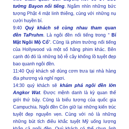
tường Bayon nổi tiếng
. Ngắm nhìn những bức
tượng Phật 4 mặt linh thiêng, cùng với những nụ
cười huyền bí.
9:40
Quý khách sẽ cùng nhau tham quan
đền TaPruhm
. Là ngôi đền nổi tiếng trong “
Bí
Mật Ngôi Mộ Cổ
”. Cũng là phim trường nổi tiếng
của Hollywood và một số hãng phim khác. Bên
cạnh đó đó là những bộ rễ cây khổng lồ tuyệt đẹp
bao quanh ngôi đền.
11:40 Quý khách sẽ dùng cơm trưa tại nhà hàng
địa phương và nghỉ ngơi.
14:30 quý khách sẽ
khám phá ngôi đền lớn
Angkor Wat
. Được mệnh danh là kỳ quan thế
giới thứ bảy. Cũng là biểu tượng của quốc gia
Campuchia. Ngôi đền Còn giữ lại những kiến trúc
tuyệt đẹp nguyên vẹn. Cùng với nó là những
những bút tích điêu khắc tuyệt Mỹ uống lượng
khắp cả ngôi đền. Quý khách có thể chụp ảnh