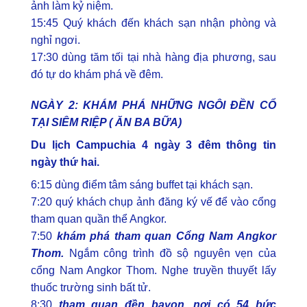
ảnh làm kỷ niệm.
15:45 Quý khách đến khách sạn nhận phòng và
nghỉ ngơi.
17:30 dùng tăm tối tại nhà hàng địa phương, sau
đó tự do khám phá về đêm.
NGÀY 2: KHÁM PHÁ NHỮNG NGÔI ĐỀN CỔ
TẠI SIÊM RIỆP ( ĂN BA BỮA)
Du lịch Campuchia 4 ngày 3 đêm thông tin
ngày thứ hai.
6:15 dùng điểm tâm sáng buffet tại khách sạn.
7:20 quý khách chụp ảnh đăng ký vế để vào cổng
tham quan quần thể Angkor.
7:50
khám phá tham quan Cổng Nam Angkor
Thom.
Ngắm công trình đồ sộ nguyên vẹn của
cổng Nam Angkor Thom. Nghe truyền thuyết lấy
thuốc trường sinh bất tử.
8:30
tham quan đền bayon, nơi có 54 bức