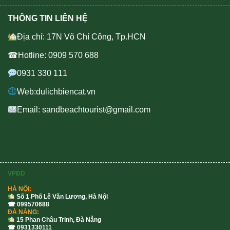
THÔNG TIN LIÊN HỆ
Địa chỉ: 17N Võ Chí Công, Tp.HCN
☎Hotline: 0909 570 688
0931 330 111
Web:dulichbiencat.vn
Email: sandbeachtourist@gmail.com
VPĐD
HÀ NỘI:
Số 1 Phố Lê Văn Lương, Hà Nội
☎ 099570688
ĐÀ NẴNG:
15 Phan Châu Trinh, Đà Nẵng
☎ 0931330111