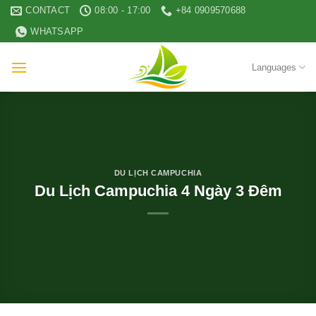
Skip
CONTACT
08:00 - 17:00
+84 0909570688
to
WHATSAPP
content
Languages
DU LỊCH CAMPUCHIA
Du Lịch Campuchia 4 Ngày 3 Đêm