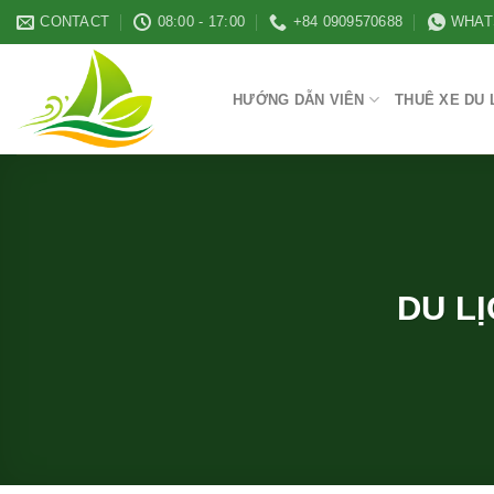
Skip
CONTACT
08:00 - 17:00
+84 0909570688
WHAT
to
content
HƯỚNG DẪN VIÊN
THUÊ XE DU 
DU LỊ