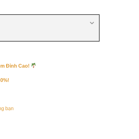
êm Đỉnh Cao!
20%!
ng bạn