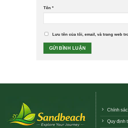
Tên
*
Lưu tên của tôi, email, và trang web tr
Chính sác
Quy định 