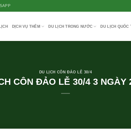
SAPP
LỊCH
DỊCH VỤ THÊM
DU LỊCH TRONG NƯỚC
DU LỊCH QUỐC 
DU LỊCH CÔN ĐẢO LỄ 30/4
CH CÔN ĐẢO LỄ 30/4 3 NGÀY