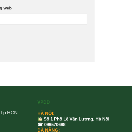
ng web
VPĐD
, Tp.HCN
HÀ NỘI:
Số 1 Phố Lê Văn Lương, Hà Nội
☎ 099570688
ĐÀ NẴNG: