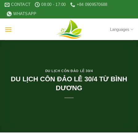
Skip
CONTACT
08:00 - 17:00
+84 0909570688
to
WHATSAPP
content
Languages
DU LỊCH CÔN ĐẢO LỄ 30/4
DU LỊCH CÔN ĐẢO LỄ 30/4 TỪ BÌNH
DƯƠNG