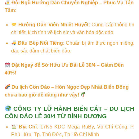
Đội Ngũ Hướng Dẫn Chuyên Nghiệp – Phục Vụ Tận
Tâm:
Hướng Dẫn Viên Nhiệt Huyết:
Cung cấp thông tin
chi tiết, kịch tính về lịch sử và văn hóa độc đáo.
Đầu Bếp Nổi Tiếng:
Chuẩn bị ẩm thực ngon miệng,
đặc sắc đậm chất biển đảo.
Đặt Ngay để Sở Hữu Ưu Đãi Lễ 30/4 – Giảm Đến
40%!
Du lịch Côn Đảo – Hòn Ngọc Đẹp Nhất Biển Đông
chưa bao giờ dễ dàng như vậy!
CÔNG TY LỮ HÀNH BIỂN CÁT – DU LỊCH
CÔN ĐẢO LỄ 30/4 TỪ BÌNH DƯƠNG
Địa Chỉ:
17N5 KDC Mega RuBy, Võ Chí Công, P.
Phú Hữu, Tp. Thủ Đức, Tp Hồ Chí Minh