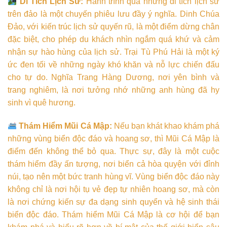
Di Tích Lịch Sử:
Hành trình qua những di tích lịch sử
trên đảo là một chuyến phiêu lưu đầy ý nghĩa. Dinh Chúa
Đảo, với kiến trúc lịch sử quyến rũ, là một điểm dừng chân
đặc biệt, cho phép du khách nhìn ngắm quá khứ và cảm
nhận sự hào hùng của lịch sử. Trại Tù Phú Hải là một ký
ức đen tối về những ngày khó khăn và nỗ lực chiến đấu
cho tự do. Nghĩa Trang Hàng Dương, nơi yên bình và
trang nghiêm, là nơi tưởng nhớ những anh hùng đã hy
sinh vì quê hương.
Thám Hiểm Mũi Cá Mập:
Nếu bạn khát khao khám phá
những vùng biển độc đáo và hoang sơ, thì Mũi Cá Mập là
điểm đến không thể bỏ qua. Thực sự, đây là một cuộc
thám hiểm đầy ấn tượng, nơi biển cả hòa quyện với đỉnh
núi, tạo nên một bức tranh hùng vĩ. Vùng biển độc đáo này
không chỉ là nơi hội tụ vẻ đẹp tự nhiên hoang sơ, mà còn
là nơi chứng kiến sự đa dạng sinh quyển và hệ sinh thái
biển độc đáo. Thám hiểm Mũi Cá Mập là cơ hội để bạn