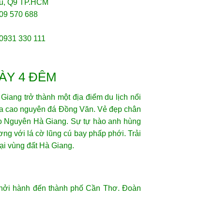
u, Q9 TP.HCM
909 570 688
 0931 330 111
ÀY 4 ĐÊM
iang trở thành một địa điểm du lịch nổi
ủa cao nguyên đá Đồng Văn. Vẻ đẹp chân
ao Nguyên Hà Giang. Sự tự hào anh hùng
g với lá cờ lũng cú bay phấp phới. Trải
ại vùng đất Hà Giang.
khởi hành đến thành phố Cần Thơ. Đoàn