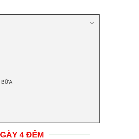
A BỮA
NGÀY 4 ĐÊM