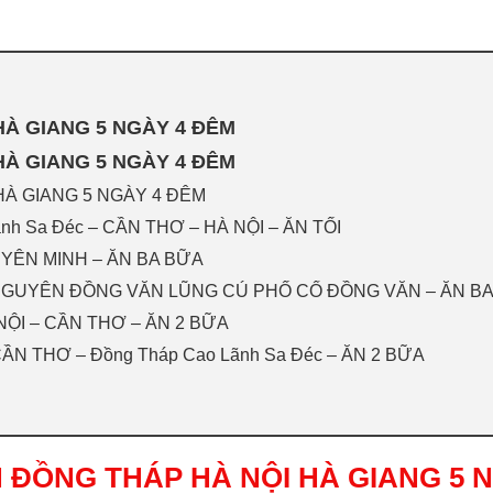
HÀ GIANG 5 NGÀY 4 ĐÊM
HÀ GIANG 5 NGÀY 4 ĐÊM
HÀ GIANG 5 NGÀY 4 ĐÊM
nh Sa Đéc – CẦN THƠ – HÀ NỘI – ĂN TỐI
 YÊN MINH – ĂN BA BỮA
 NGUYÊN ĐỒNG VĂN LŨNG CÚ PHỐ CỔ ĐỒNG VĂN – ĂN B
NỘI – CẦN THƠ – ĂN 2 BỮA
ẦN THƠ – Đồng Tháp Cao Lãnh Sa Đéc – ĂN 2 BỮA
H ĐỒNG THÁP HÀ NỘI HÀ GIANG 5 