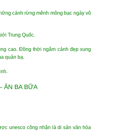
. Những cánh rừng mênh mông bạc ngày vô
giới Trung Quốc.
ùng cao. Đồng thời ngắm cảnh đẹp xung
ủa quản bạ.
inh.
– ĂN BA BỮA
ợc unesco công nhận là di sản văn hóa