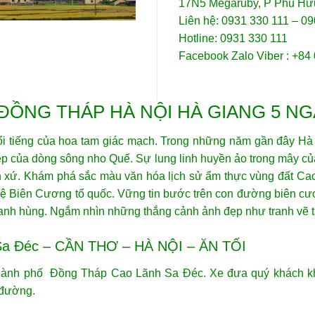
17N5 Megaruby, P Phú Hữ
Liên hệ: 0931 330 111 – 0
Hotline: 0931 330 111
Facebook Zalo Viber : +84
 ĐỒNG THÁP HÀ NỘI HÀ GIANG 5 NG
ổi tiếng của hoa tam giác mạch. Trong những năm gần đây Hà G
ẹp của dòng sông nho Quế. Sự lung linh huyền ảo trong mây c
 xứ. Khám phá sắc màu văn hóa lịch sử ẩm thực vùng đất C
ệ Biên Cương tổ quốc. Vững tin bước trên con đường biên cươn
 anh hùng. Ngắm nhìn những thắng cảnh ảnh đẹp như tranh vẽ t
Sa Đéc – CẦN THƠ – HÀ NỘI – ĂN TỐI
n thành phố Đồng Tháp Cao Lãnh Sa Đéc. Xe đưa quý khách 
n đường.