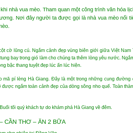
 khi nhà vua mèo. Tham quan một công trình văn hóa lị
Vương. Nơi đây người ta được gọi là nhà vua mèo nổi t
mèo.
ột cờ lũng cú. Ngắm cảnh đẹp vùng biên giới giữa Việt Nam 
 tung bay trong gió làm cho chúng ta thêm lòng yêu nước. Ngắm
 bậc thang tuyệt đẹp lúc ẩn lúc hiện.
èo mã pí lèng Hà Giang. Đây là một trong những cung đường
 được ngắm toàn cảnh đẹp của dòng sông nho quế. Toàn thành 
. Buổi tối quý khách tự do khám phá Hà Giang về đêm.
– CẦN THƠ – ĂN 2 BỮA