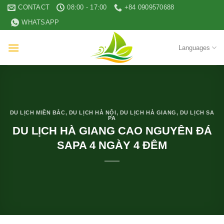
Skip
CONTACT
08:00 - 17:00
+84 0909570688
to
WHATSAPP
content
Languages
DU LỊCH MIỀN BẮC
,
DU LỊCH HÀ NỘI
,
DU LỊCH HÀ GIANG
,
DU LỊCH SA
PA
DU LỊCH HÀ GIANG CAO NGUYÊN ĐÁ
SAPA 4 NGÀY 4 ĐÊM