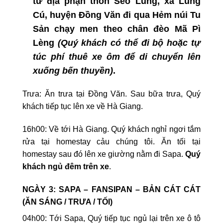
từ địa phận thôn Séo Lủng, xã Lũng
Cú, huyện Đồng Văn đi qua Hẻm núi Tu
Sản chạy men theo chân đèo Mã Pì
Lèng
(Quý khách có thể đi bộ hoặc tự
túc phí thuê xe ôm để di chuyển lên
xuống bến thuyền)
.
Trưa: Ăn trưa tại Đồng Văn. Sau bữa trưa, Quý
khách tiếp tục lên xe về Hà Giang.
16h00: Về tới Hà Giang. Quý khách nghỉ ngơi tắm
rửa tại homestay cảu chúng tôi. Ăn tối tại
homestay sau đó lên xe giường nằm đi Sapa.
Quý
khách ngủ đêm trên xe
.
NGÀY 3: SAPA – FANSIPAN – BẢN CÁT CÁT
(ĂN SÁNG / TRƯA / TỐI)
04h00: Tới Sapa, Quý tiếp tục ngủ lại trên xe ô tô