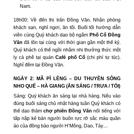
Nam.
18h00: Về đến thị trấn Đồng Văn. Nhận phòng
khách sạn, nghỉ ngơi, ăn tối. Buổi tối hướng dẫn
viên cùng Quý khách dạo bộ ngắm
Phố Cổ Đồng
Văn
đã tồn tại cùng với thời gian gần một thế kỷ.
Quý khách có thể ngồi nhâm nhi thưởng thức một
ly cà phê tại quán
Café phố Cổ
(chi phí tự túc).
Nghỉ đêm tại Đồng Văn.
NGÀY 2: MÃ PÌ LÈNG – DU THUYỀN SÔNG
NHO QUẾ – HÀ GIANG (ĂN SÁNG / TRƯA / TỐI)
Sáng: Quý khách ăn sáng tại nhà hàng. Nếu vào
đúng buổi sáng chủ nhật hàng tuần Quý khách có
thể dạo thăm
chợ phiên Đồng Văn
nổi tiếng với
tấp nập kẻ bán người buôn rực rỡ sắc màu quần
áo của đồng bào người H’Mông, Dao, Tày…