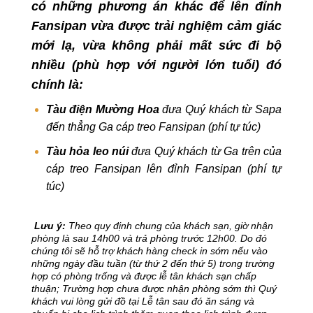
có những phương án khác để lên đỉnh
Fansipan vừa được trải nghiệm cảm giác
mới lạ, vừa không phải mất sức đi bộ
nhiều
(phù hợp với người lớn tuổi)
đó
chính là:
Tàu điện Mường Hoa
đưa Quý khách từ Sapa
đến thẳng Ga cáp treo Fansipan (phí tự túc)
Tàu hỏa leo núi
đưa Quý khách từ Ga trên của
cáp treo Fansipan lên đỉnh Fansipan (phí tự
túc)
Lưu ý:
Theo quy định chung của khách sạn, giờ nhận
phòng là sau 14h00 và trả phòng trước 12h00. Do đó
chúng tôi sẽ hỗ trợ khách hàng check in sớm nếu vào
những ngày đầu tuần (từ thứ 2 đến thứ 5) trong trường
hợp có phòng trống và được lễ tân khách sạn chấp
thuận;
Trường hợp chưa được nhận phòng sớm thì Quý
khách vui lòng gửi đồ tại Lễ tân sau đó ăn sáng và