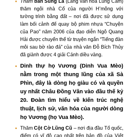
Thăm
bản Sủng Là
(Làng văn hóa Lũng Cẩm)
thăm ngôi nhà Cổ của người H’mông với
tường trình bằng đất – nơi đã được sử dụng
làm bối cảnh để quay bộ phim nhựa “Chuyện
của Pao” năm 2006 của đạo diễn Ngô Quang
Hải được chuyển thể từ truyện ngắn “Tiếng đàn
môi sau bờ rào đá” của nhà văn Đỗ Bích Thủy
đã giành được 4 giải Cánh diều vàng.
Dinh thự họ Vương
(Dinh Vua Mèo)
nằm trong một thung lũng của xã Sà
Phìn, đây là dòng họ giàu có và quyền
uy nhất Châu Đồng Văn vào đầu thế kỷ
20. Đoàn tìm hiểu về kiến trúc nghệ
thuật, lịch sử, văn hóa của người dòng
họ Vương (họ Vua Mèo).
Thăm
Cột Cờ Lũng Cũ
– nơi địa đầu Tổ quốc,
điểm có vĩ độ cao nhất trên bản đồ của Việt