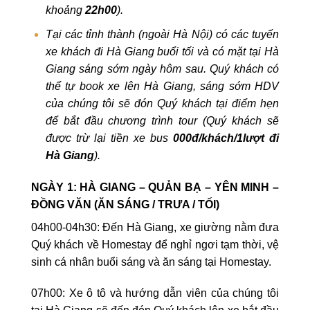
khoảng
22
h
00
).
Tại các tỉnh thành (ngoài Hà Nội) có các tuyến
xe khách đi Hà Giang buổi tối và có mặt tại Hà
Giang sáng sớm ngày hôm sau. Quý khách có
thể tự book xe lên Hà Giang, sáng sớm HDV
của chúng tôi sẽ đón Quý khách tại điểm hẹn
để bắt đầu chương trình tour (Quý khách sẽ
được trừ lại tiền xe bus
000đ/khách/1lượt đi
Hà Giang
).
NGÀY 1: HÀ GIANG – QUẢN BẠ – YÊN MINH –
ĐỒNG VĂN (ĂN SÁNG / TRƯA / TỐI)
04h00-04h30: Đến Hà Giang, xe giường nằm đưa
Quý khách về Homestay để nghỉ ngơi tạm thời, vệ
sinh cá nhân buổi sáng và ăn sáng tại Homestay.
07h00: Xe ô tô và hướng dẫn viên của chúng tôi