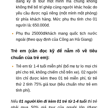
đăng ký đi tour một mình mà chúng không
không thể bố trí ghép cùng người khác hoặc do
yêu cầu được ngủ riêng (một mình một phòng)
từ phía khách hàng. Mức phụ thu tính cho 01
người là: 650.000đ.
Phụ thu 25000đ/khách mang quốc tịch nước
ngoài (theo quy định của Công an Hà Giang)
Trẻ em
(cần đọc kỹ để nẵm rõ về tiêu
chuẩn của trẻ em):
Trẻ em từ 1-4 tuổi miễn phí (bố mẹ tự lo mọi chi
phí cho trẻ, không chiếm chỗ trên xe). 02 người
lớn chỉ được kèm theo 01 trẻ miễn phí, từ trẻ
thứ 2 tính 75% giá tour (tiêu chuẩn như trẻ em
tính phí).
Nếu
01 người lớn đi kèm 01 trẻ từ 1-4 tuổi
thì trẻ
phải mua 50% giá tour của người lớn (được