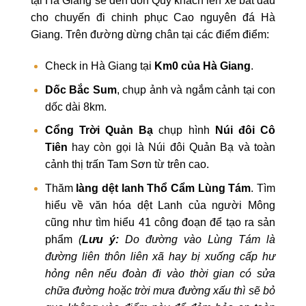
tại Hà Giang sẽ đến đón Quý khách lên xe bắt đầu
cho chuyến đi chinh phục Cao nguyên đá Hà
Giang. Trên đường dừng chân tại các điểm điểm:
Check in Hà Giang tại
Km0 của Hà Giang
.
Dốc Bắc Sum
, chụp ảnh và ngắm cảnh tại con
dốc dài 8km.
Cổng Trời Quản Bạ
chụp hình
Núi đôi Cô
Tiên
hay còn gọi là Núi đôi Quản Bạ và toàn
cảnh thị trấn Tam Sơn từ trên cao.
Thăm
làng dệt lanh Thổ Cẩm Lùng Tám
. Tìm
hiểu về văn hóa dệt Lanh của người Mông
cũng như tìm hiểu 41 công đoạn để tạo ra sản
phẩm
(
Lưu ý:
Do đường vào Lùng Tám là
đường liên thôn liên xã hay bị xuống cấp hư
hỏng nên nếu đoàn đi vào thời gian có sửa
chữa đường hoặc trời mưa đường xấu thì sẽ bỏ