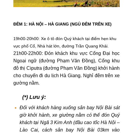
ĐÊM 1: HÀ NỘI – HÀ GIANG (NGỦ ĐÊM TRÊN XE)
19h00-20h00: Xe ô tô đón Quý khách tại điểm hẹn khu
vực phố Cổ, Nhà hát lớn, đường Trần Quang Khải.
21h00-22h00: Đón khách khu vực Cổng Đại học
Ngoại ngữ (đường Phạm Văn Đồng), Cổng khu
đô thị Ciputra (đường Phạm Văn Đồng) khởi hành
cho chuyến đi du lịch Hà Giang. Nghỉ đêm trên xe
gường nằm.
(*)
Lưu ý:
Đối với khách hàng xuống sân bay Nội Bài sát
giờ khởi hành, x
e
giường nằm
có thể đón Quý
khách tại Ngã 3 Kim Anh (đầu cao tốc Hà Nội –
Lào Cai, cách sân bay Nội Bài 03km vào