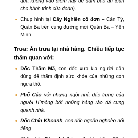
qua không vào điểm này để đảm bảo an toàn
cho hành trình của đoàn).
Chụp hình tại
Cây Nghiến cô đơn
– Cán Tỷ,
Quản Bạ trên cung đường mới Quản Bạ – Yên
Minh.
Trưa: Ăn trưa tại nhà hàng. Chiều tiếp tục
thăm quan với:
Dốc Thẩm Mã
, con dốc xưa kia người dân
dùng để thẩm định sức khỏe của những con
ngựa thồ.
Phố Cáo
với những ngôi nhà đặc trưng của
người H’mông bởi những hàng rào đá cung
quanh nhà.
Dốc Chín Khoanh
, con dốc ngoằn nghoèo nổi
tiếng