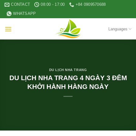
Skip
CONTACT
08:00 - 17:00
+84 0909570688
to
WHATSAPP
content
Languages
DU LỊCH NHA TRANG
DU LỊCH NHA TRANG 4 NGÀY 3 ĐÊM
KHỞI HÀNH HÀNG NGÀY