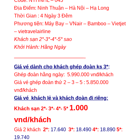
Code: NTHNHL – 043
Địa Điểm: Ninh Thuận – Hà Nội – Hạ Long
Thời Gian : 4 Ngày 3 Đêm
Phương tiện: Máy Bay – VNair – Bamboo – Vietjet
– vietravelairline
Khách sạn 2*-3*-4*-5* sao
Khởi Hành: Hằng Ngày
——————————————-
Giá vé dành cho khách ghép đoàn ks 3*
:
Ghép đoàn hằng ngày: 5.990.000 vnđ/khách
Giá vé ghép đoàn thứ 2 – 3 – 5 : 5.850.000
vnđ/khách
Giá vé khách lẻ và khách đoàn đi riêng:
1.000
Khách sạn 2*- 3*- 4*- 5*
vnd/khách
Giá 2 khách
2*:
17.640
3*:
18.490
4*:
18.890
5*
:
19.740