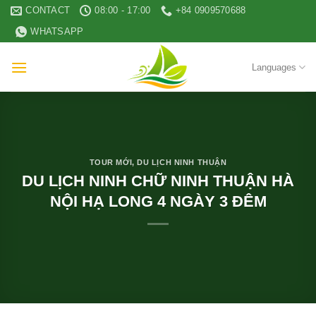
Skip
CONTACT
08:00 - 17:00
+84 0909570688
to
WHATSAPP
content
Languages
TOUR MỚI
,
DU LỊCH NINH THUẬN
DU LỊCH NINH CHỮ NINH THUẬN HÀ
NỘI HẠ LONG 4 NGÀY 3 ĐÊM