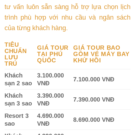
tư vấn luôn sẵn sàng hỗ trợ lựa chọn lịch
trình phù hợp với nhu cầu và ngân sách
của từng khách hàng.
TIÊU
GIÁ TOUR
GIÁ TOUR BAO
CHUẨN
TẠI PHÚ
GỒM VÉ MÁY BAY
LƯU
QUỐC
KHỨ HỒI
TRÚ
Khách
3.100.000
7.100.000 VNĐ
sạn 2 sao
VNĐ
Khách
3.390.000
7.390.000 VNĐ
sạn 3 sao
VNĐ
Resort 3
4.690.000
8.690.000 VNĐ
sao
VNĐ