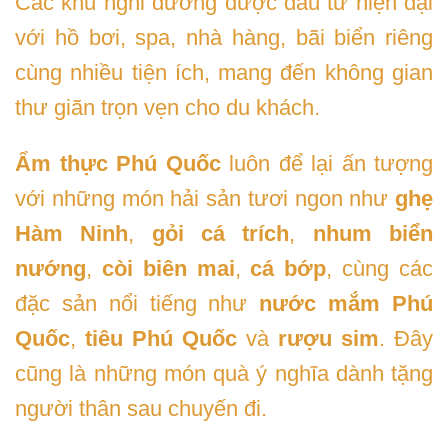
Các khu nghỉ dưỡng được đầu tư hiện đại
với hồ bơi, spa, nhà hàng, bãi biển riêng
cùng nhiều tiện ích, mang đến không gian
thư giãn trọn vẹn cho du khách.
Ẩm thực Phú Quốc
luôn để lại ấn tượng
với những món hải sản tươi ngon như
ghẹ
Hàm Ninh
,
gỏi cá trích
,
nhum biển
nướng
,
còi biên mai
,
cá bớp
, cùng các
đặc sản nổi tiếng như
nước mắm Phú
Quốc
,
tiêu Phú Quốc
và
rượu sim
. Đây
cũng là những món quà ý nghĩa dành tặng
người thân sau chuyến đi.