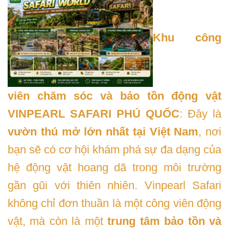
Khu công
viên chăm sóc và bảo tồn động vật
VINPEARL SAFARI PHÚ QUỐC
: Đây là
vườn thú mở lớn nhất tại Việt Nam
, nơi
bạn sẽ có cơ hội khám phá sự đa dạng của
hệ động vật hoang dã trong môi trường
gần gũi với thiên nhiên. Vinpearl Safari
không chỉ đơn thuần là một công viên động
vật, mà còn là một
trung tâm bảo tồn và