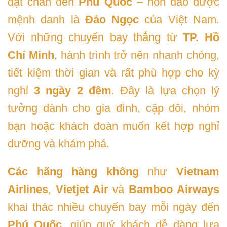
đặt chân đến
Phú Quốc
– hòn đảo được
mệnh danh là
Đảo Ngọc
của Việt Nam.
Với những chuyến bay thẳng từ
TP. Hồ
Chí Minh
, hành trình trở nên nhanh chóng,
tiết kiệm thời gian và rất phù hợp cho kỳ
nghỉ
3 ngày 2 đêm
. Đây là lựa chọn lý
tưởng dành cho gia đình, cặp đôi, nhóm
bạn hoặc khách đoàn muốn kết hợp nghỉ
dưỡng và khám phá.
Các hãng hàng không
như
Vietnam
Airlines
,
Vietjet Air
và
Bamboo Airways
khai thác nhiều chuyến bay mỗi ngày đến
Phú Quốc
, giúp quý khách dễ dàng lựa