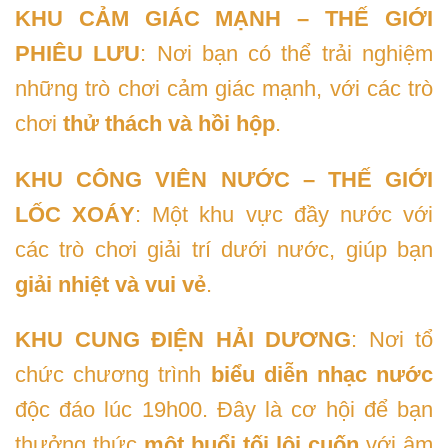
KHU CẢM GIÁC MẠNH – THẾ GIỚI
PHIÊU LƯU
: Nơi bạn có thể trải nghiệm
những trò chơi cảm giác mạnh, với các trò
chơi
thử thách và hồi hộp
.
KHU CÔNG VIÊN NƯỚC – THẾ GIỚI
LỐC XOÁY
: Một khu vực đầy nước với
các trò chơi giải trí dưới nước, giúp bạn
giải nhiệt và vui vẻ
.
KHU CUNG ĐIỆN HẢI DƯƠNG
: Nơi tổ
chức chương trình
biểu diễn nhạc nước
độc đáo lúc 19h00. Đây là cơ hội để bạn
thưởng thức
một buổi tối lôi cuốn
với âm