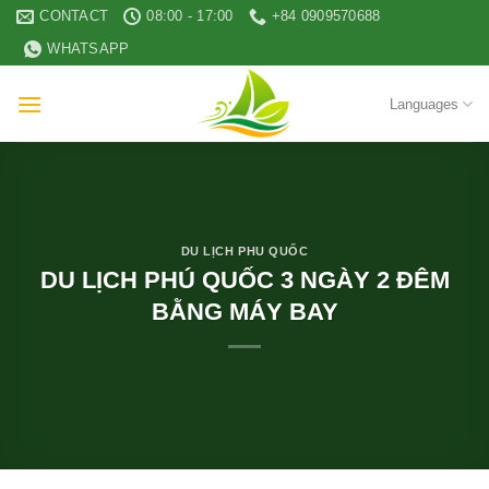
Skip
CONTACT
08:00 - 17:00
+84 0909570688
to
WHATSAPP
content
Languages
DU LỊCH PHU QUỐC
DU LỊCH PHÚ QUỐC 3 NGÀY 2 ĐÊM
BẰNG MÁY BAY