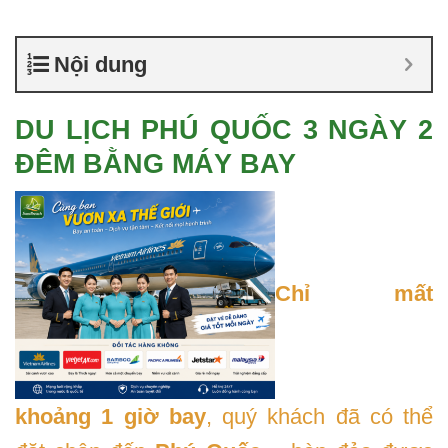
Nội dung
DU LỊCH PHÚ QUỐC 3 NGÀY 2
ĐÊM BẰNG MÁY BAY
Chỉ mất
khoảng 1 giờ bay
, quý khách đã có thể