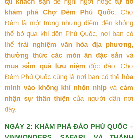
tại khách sạn
để nghỉ ngơi hoặc
tự do
khám phá
Chợ Đêm Phú Quốc
. Chợ
Đêm là một trong những điểm đến không
thể bỏ qua khi đến Phú Quốc, nơi bạn có
thể
trải nghiệm văn hóa địa phương
,
thưởng thức các món ăn đặc sản
và
mua sắm quà lưu niệm
độc đáo. Chợ
Đêm Phú Quốc cũng là nơi bạn có thể
hòa
mình vào không khí nhộn nhịp
và
cảm
nhận sự thân thiện
của người dân nơi
đây.
NGÀY 2: KHÁM PHÁ ĐẢO PHÚ QUỐC –
VINWONDERS, SAFARI, VÀ THÀNH