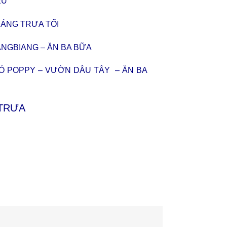
ỀU
SÁNG TRƯA TỐI
ANGBIANG – ĂN BA BỮA
HÓ POPPY – VƯỜN DÂU TÂY – ĂN BA
 TRƯA