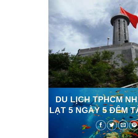
DU LỊCH TPHCM N
LẠT 5 NGÀY 5 ĐÊM T