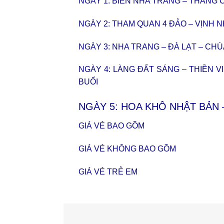
NGÀY 1: BIỂN NHA TRANG – THẮNG
NGÀY 2: THAM QUAN 4 ĐẢO – VỊNH 
NGÀY 3: NHA TRANG – ĐÀ LẠT – CH
NGÀY 4: LÀNG ĐẤT SÁNG – THIỀN 
BUỔI
NGÀY 5: HOA KHÔ NHẬT BẢN 
GIÁ VÉ BAO GỒM
GIÁ VÉ KHÔNG BAO GỒM
GIÁ VÉ TRẺ EM