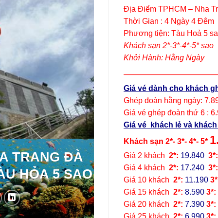
Địa Điểm TPHCM – Nha T
Thời Gian : 4 Ngày 4 Đêm
Phương tiện: Tàu Hoả 5 s
Khách sạn 2*-3*-4*-5* sao
Khởi Hành: Hằng Ngày
————————————
Giá vé dành cho khách g
Ghép đoàn hằng ngày: 7.8
Giá vé ghép đoàn thứ 6 : 6
Giá vé khách lẻ và khách 
1
Khách sạn 2*- 3*- 4*- 5*
HA TRANG ĐÀ
Giá 2 khách
2*:
19.840
3*
Giá 4 khách
2*:
17
.240
3*
ÀU HỎA 5 SAO
Giá 10 khách
2*:
11.190
3*
Giá 15 khách
2*:
8
.590
3*:
Giá 20 khách
2*:
7.390
3*:
Giá 25 khách
2*:
6
.990
3*: