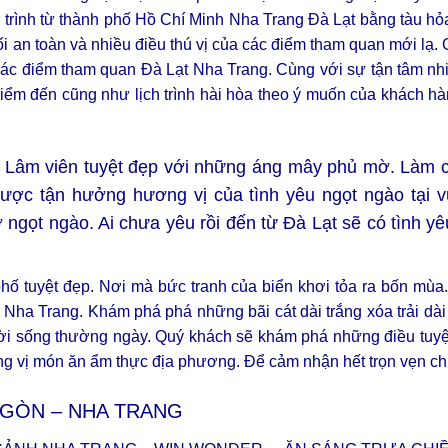
nh trình từ thành phố Hồ Chí Minh Nha Trang Đà Lạt bằng tàu h
ối an toàn và nhiều điều thú vị của các điểm tham quan mới lạ
các điểm tham quan Đà Lạt Nha Trang. Cùng với sự tận tâm nhiệ
điểm đến cũng như lịch trình hài hòa theo ý muốn của khách h
Lâm viên tuyệt đẹp với những áng mây phủ mờ. Làm c
ược tận hưởng hương vị của tình yêu ngọt ngào tại 
ngọt ngào. Ai chưa yêu rồi đến từ Đà Lạt sẽ có tình yêu
hố tuyệt đẹp. Nơi mà bức tranh của biển khơi tỏa ra bốn mù
n Nha Trang. Khám phá phá những bãi cát dài trắng xóa trải dà
đời sống thường ngày. Quý khách sẽ khám phá những điều tuyệ
 vị món ăn ẩm thực địa phương. Để cảm nhận hết trọn vẹn chu
I GÒN – NHA TRANG