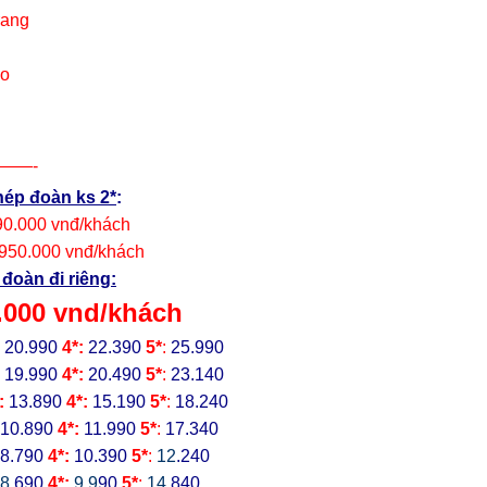
rang
ao
——-
hép đoàn ks 2*
:
90.000 vnđ/khách
.950.000 vnđ/khách
đoàn đi riêng:
.000 vnd/khách
:
20.990
4*:
22.390
5*
:
25.990
:
19.990
4*:
20.490
5*
:
23.140
:
13.890
4*:
15.190
5*
:
18.240
10.890
4*:
11.990
5*
:
17.340
8
.790
4*:
10.390
5*
:
12
.240
8
.690
4*:
9
.9
90
5*
:
14
.840