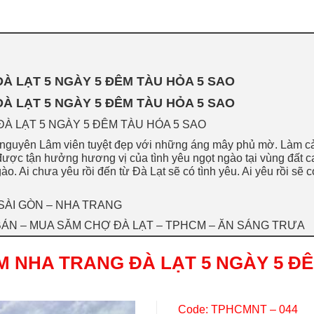
À LẠT 5 NGÀY 5 ĐÊM TÀU HỎA 5 SAO
À LẠT 5 NGÀY 5 ĐÊM TÀU HỎA 5 SAO
À LẠT 5 NGÀY 5 ĐÊM TÀU HỎA 5 SAO
nguyên Lâm viên tuyệt đẹp với những áng mây phủ mờ. Làm cả
được tận hưởng hương vị của tình yêu ngọt ngào tại vùng đất 
ào. Ai chưa yêu rồi đến từ Đà Lạt sẽ có tình yêu. Ai yêu rồi sẽ
 SÀI GÒN – NHA TRANG
BẢN – MUA SẮM CHỢ ĐÀ LẠT – TPHCM – ĂN SÁNG TRƯA
M NHA TRANG ĐÀ LẠT 5 NGÀY 5 Đ
Code: TPHCMNT – 044