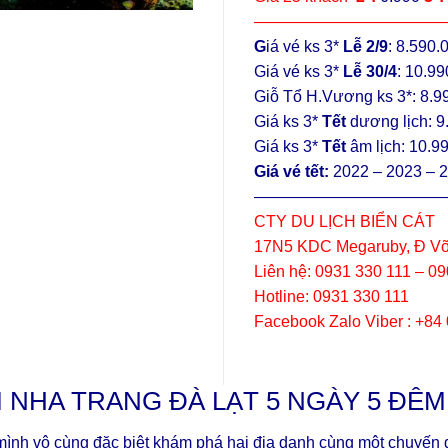
————————————
G
iá vé ks 3*
Lễ 2/9
: 8.590.
Giá vé ks 3*
Lễ 30/4
: 10.9
Giỗ Tổ H.Vương ks 3*: 8.9
Giá ks 3*
Tết
dương lịch: 9
Giá ks 3*
Tết
âm lịch: 10.9
Giá vé tết:
2022 – 2023 – 
————————————
CTY DU LỊCH BIỂN CÁT
17N5 KDC Megaruby, Đ Võ
Liên hệ: 0931 330 111 – 0
Hotline: 0931 330 111
Facebook Zalo Viber : +84
 NHA TRANG ĐÀ LẠT 5 NGÀY 5 ĐÊM
mình vô cùng đặc biệt khám phá hai địa danh cùng một chuyến đ