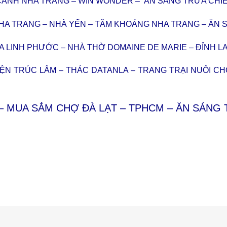
 CẢNH NHA TRANG – WIN WONDER – ĂN SÁNG TRƯA CHI
NHA TRANG – NHÀ YẾN – TẮM KHOÁNG NHA TRANG – ĂN 
ÙA LINH PHƯỚC – NHÀ THỜ DOMAINE DE MARIE – ĐỈNH L
VIỆN TRÚC LÂM – THÁC DATANLA – TRANG TRẠI NUÔI C
– MUA SẮM CHỢ ĐÀ LẠT – TPHCM – ĂN SÁNG