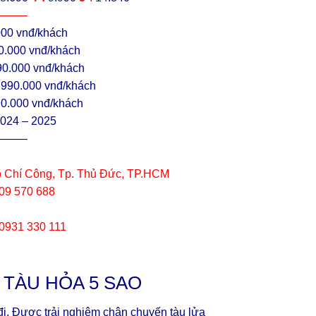
——–
000 vnđ/khách
90.000 vnđ/khách
90.000 vnđ/khách
.990.000 vnđ/khách
90.000 vnđ/khách
2024 – 2025
——–
 Chí Công, Tp. Thủ Đức, TP.HCM
909 570 688
 0931 330 111
 TÀU HỎA 5 SAO
i. Được trải nghiệm chân chuyến tàu lửa