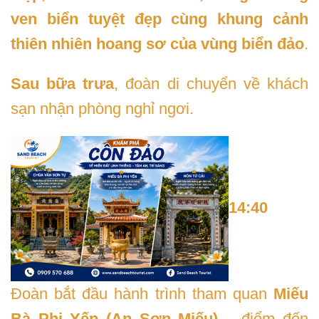
ven biển tuyệt đẹp cùng khung cảnh
thiên nhiên hoang sơ của vùng biển đảo
.
Sau bữa trưa
, đoàn di chuyển về khách
sạn nhận phòng nghỉ ngơi.
14:40
Đoàn bắt đầu hành trình tham quan
Miếu
Bà Phi Yến (An Sơn Miếu)
– điểm đến