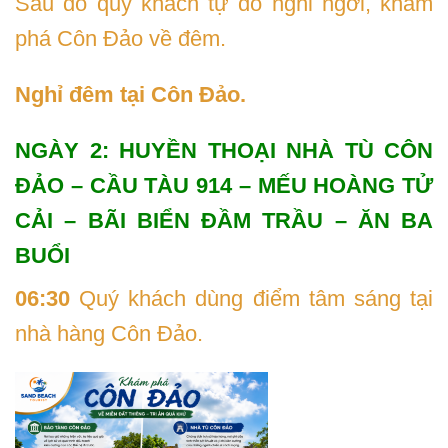
Sau đó quý khách tự do nghỉ ngơi, khám
phá Côn Đảo về đêm.
Nghỉ đêm tại Côn Đảo.
NGÀY 2: HUYỀN THOẠI NHÀ TÙ CÔN
ĐẢO – CẦU TÀU 914 – MẾU HOÀNG TỬ
CẢI – BÃI BIỂN ĐẦM TRẦU – ĂN BA
BUỔI
06:30
Quý khách dùng điểm tâm sáng tại
nhà hàng Côn Đảo.