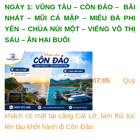
NGÀY 1: VŨNG TÀU – CÔN ĐẢO – BÃI
NHÁT – MŨI CÁ MẬP – MIẾU BÀ PHI
YẾN – CHÙA NÚI MỘT – VIẾNG VÕ THỊ
SÁU – ĂN HAI BUỔI
07:05
Quý
khách có mặt tại cảng Cát Lở, làm thủ tục
lên tàu khởi hành đi Côn Đảo.