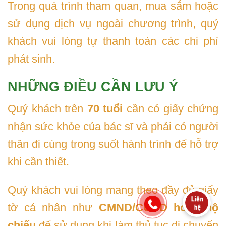
Trong quá trình tham quan, mua sắm hoặc
sử dụng dịch vụ ngoài chương trình, quý
khách vui lòng tự thanh toán các chi phí
phát sinh.
NHỮNG ĐIỀU CẦN LƯU Ý
Quý khách trên
70 tuổi
cần có giấy chứng
nhận sức khỏe của bác sĩ và phải có người
thân đi cùng trong suốt hành trình để hỗ trợ
khi cần thiết.
Quý khách vui lòng mang theo đầy đủ giấy
tờ cá nhân như
CMND/CCCD hoặc hộ
chiếu
để sử dụng khi làm thủ tục di chuyển