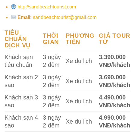
http://sandbeachtourist.com
Email:
sandbeachtourist@gmail.com
TIÊU
THỜI
PHƯƠNG
GIÁ TOUR
CHUẨN
GIAN
TIỆN
TỪ
DỊCH VỤ
Khách sạn
3 ngày
3.390.000
Xe du lịch
tiêu chuẩn
2 đêm
VNĐ/khách
Khách sạn 2
3 ngày
3.690.000
Xe du lịch
sao
2 đêm
VNĐ/khách
Khách sạn 3
3 ngày
4.490.000
Xe du lịch
sao
2 đêm
VNĐ/khách
Khách sạn 4
3 ngày
4.990.000
Xe du lịch
sao
2 đêm
VNĐ/khách