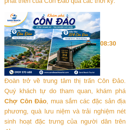
phát triển của Côn Đảo qua các thời kỳ.
08:30
Đoàn trở về trung tâm thị trấn Côn Đảo.
Quý khách tự do tham quan, khám phá
Chợ Côn Đảo
, mua sắm các đặc sản địa
phương, quà lưu niệm và trải nghiệm nét
sinh hoạt đặc trưng của người dân trên