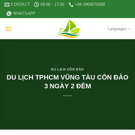
Skip
CONTACT
08:00 - 17:00
+84 0909570688
to
WHATSAPP
content
Languages
DU LỊCH CÔN ĐẢO
DU LỊCH TPHCM VŨNG TÀU CÔN ĐẢO
3 NGÀY 2 ĐÊM