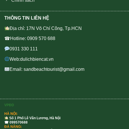
Chính sách
THÔNG TIN LIÊN HỆ
Địa chỉ: 17N Võ Chí Công, Tp.HCN
☎Hotline: 0909 570 688
0931 330 111
Web:dulichbiencat.vn
Email: sandbeachtourist@gmail.com
VPĐD
HÀ NỘI:
Số 1 Phố Lê Văn Lương, Hà Nội
☎ 099570688
ĐÀ NẴNG: