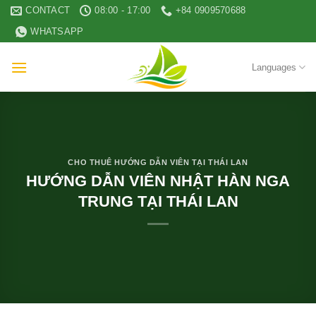
Skip
CONTACT
08:00 - 17:00
+84 0909570688
to
WHATSAPP
content
Languages
CHO THUÊ HƯỚNG DẪN VIÊN TẠI THÁI LAN
HƯỚNG DẪN VIÊN NHẬT HÀN NGA
TRUNG TẠI THÁI LAN