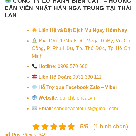
CÔNG TY LỮ HÀNH BIỂN CÁT – HƯỚNG
DẪN VIÊN NHẬT HÀN NGA TRUNG TẠI THÁI
LAN
Liên Hệ và Đặt Dịch Vụ Ngay Hôm Nay:
Địa Chỉ:
17N5 KDC Mega RuBy, Võ Chí
Công, P. Phú Hữu, Tp. Thủ Đức, Tp Hồ Chí
Minh
Hotline:
0909 570 688
Liên Hệ Đoàn:
0931 330 111
Hỗ Trợ qua Facebook Zalo – Viber
Website:
dulichbiencat.vn
Email:
sandbeachtourist@gmail.com
5/5 - (1 bình chọn)
Post Views:
549