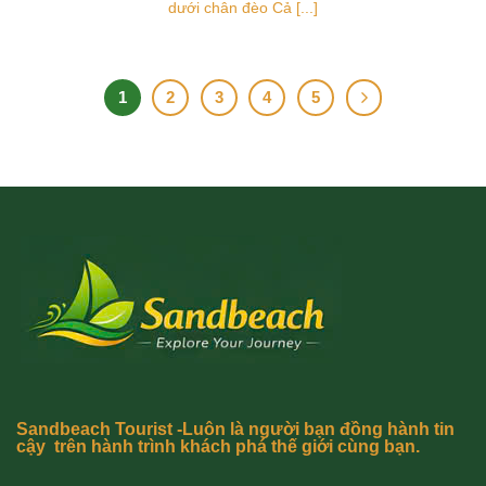
dưới chân đèo Cả [...]
1
2
3
4
5
Sandbeach Tourist -Luôn là người bạn đồng hành tin
cậy trên hành trình khách phá thế giới cùng bạn.