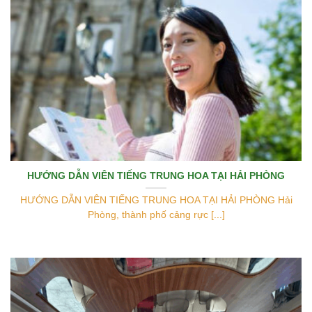
HƯỚNG DẪN VIÊN TIẾNG TRUNG HOA TẠI HẢI PHÒNG
HƯỚNG DẪN VIÊN TIẾNG TRUNG HOA TẠI HẢI PHÒNG Hải
Phòng, thành phố cảng rực [...]