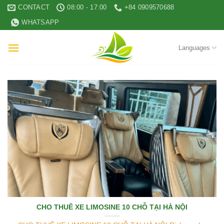
Skip
CONTACT
08:00 - 17:00
+84 0909570688
to
WHATSAPP
content
Languages
CHO THUÊ XE LIMOSINE 10 CHỖ TẠI HÀ NỘI