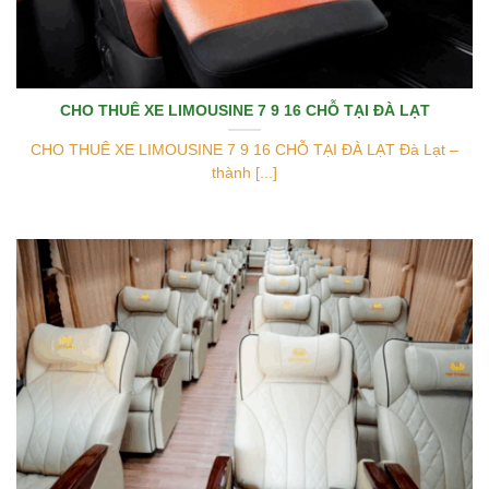
CHO THUÊ XE LIMOUSINE 7 9 16 CHỖ TẠI ĐÀ LẠT
CHO THUÊ XE LIMOUSINE 7 9 16 CHỖ TẠI ĐÀ LẠT Đà Lạt –
thành [...]