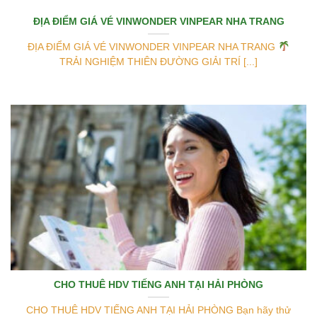
ĐỊA ĐIỂM GIÁ VÉ VINWONDER VINPEAR NHA TRANG
ĐỊA ĐIỂM GIÁ VÉ VINWONDER VINPEAR NHA TRANG
TRẢI NGHIỆM THIÊN ĐƯỜNG GIẢI TRÍ [...]
CHO THUÊ HDV TIẾNG ANH TẠI HẢI PHÒNG
CHO THUÊ HDV TIẾNG ANH TẠI HẢI PHÒNG Bạn hãy thử