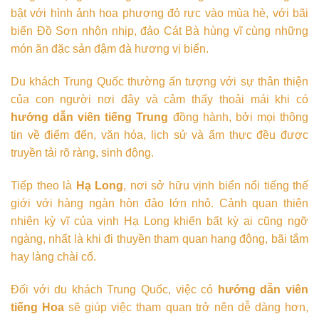
bật với hình ảnh hoa phượng đỏ rực vào mùa hè, với bãi
biển Đồ Sơn nhộn nhịp, đảo Cát Bà hùng vĩ cùng những
món ăn đặc sản đậm đà hương vị biển.
Du khách Trung Quốc thường ấn tượng với sự thân thiện
của con người nơi đây và cảm thấy thoải mái khi có
hướng dẫn viên tiếng Trung
đồng hành, bởi mọi thông
tin về điểm đến, văn hóa, lịch sử và ẩm thực đều được
truyền tải rõ ràng, sinh động.
Tiếp theo là
Hạ Long
, nơi sở hữu vịnh biển nổi tiếng thế
giới với hàng ngàn hòn đảo lớn nhỏ. Cảnh quan thiên
nhiên kỳ vĩ của vịnh Hạ Long khiến bất kỳ ai cũng ngỡ
ngàng, nhất là khi đi thuyền tham quan hang động, bãi tắm
hay làng chài cổ.
Đối với du khách Trung Quốc, việc có
hướng dẫn viên
tiếng Hoa
sẽ giúp việc tham quan trở nên dễ dàng hơn,