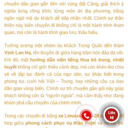
chuyện dân gian gắn liền với vùng đất Cảng, giải thích ý
nghĩa từng công trình, từng món ăn địa phương, bằng
ngôn ngữ mà du khách dễ tiếp nhận nhất. Chính sự thân
thiện này biến chuyến đi không chỉ là một hành trình tham
quan, mà còn là hành trình giao lưu, thấu hiểu.
Tưởng tượng một nhóm du khách Trung Quốc đến thăm
Vịnh Lan Hạ
, lên thuyền đi giữa hàng trăm hòn đảo đá vôi.
Khi đó, một
hướng dẫn viên tiếng Hoa trẻ trung, nhiệt
huyết
không chỉ giới thiệu cảnh đẹp, mà còn khéo léo chia
sẻ về tập tục đánh cá của ngư dân, sự khác biệt trong
phong tục cưới hỏi Việt – Trung, hay những câu ca dao
dân gian vùng biển. Chính sự trò chuyện gần gũi này giúp
khách không còn là “người ngoài”, mà cảm thấy như đang
khám phá câu chuyện của chính mình.
Trong các chuyến đi bằng
xe Limousine 7–28 chỗ
, sự kết
hợp giữa
phong cách phục vụ thân thiện
và sự hỗ trợ