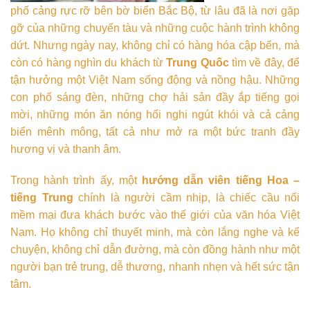
phố cảng rực rỡ bên bờ biển Bắc Bộ, từ lâu đã là nơi gặp
gỡ của những chuyến tàu và những cuộc hành trình không
dứt. Nhưng ngày nay, không chỉ có hàng hóa cập bến, mà
còn có hàng nghìn du khách từ
Trung Quốc
tìm về đây, để
tận hưởng một Việt Nam sống động và nồng hậu. Những
con phố sáng đèn, những chợ hải sản đầy ắp tiếng gọi
mời, những món ăn nóng hổi nghi ngút khói và cả cảng
biển mênh mông, tất cả như mở ra một bức tranh đầy
hương vị và thanh âm.
Trong hành trình ấy, một
hướng dẫn viên tiếng Hoa –
tiếng Trung
chính là người cầm nhịp, là chiếc cầu nối
mềm mại đưa khách bước vào thế giới của văn hóa Việt
Nam. Họ không chỉ thuyết minh, mà còn lắng nghe và kể
chuyện, không chỉ dẫn đường, mà còn đồng hành như một
người bạn trẻ trung, dễ thương, nhanh nhẹn và hết sức tận
tâm.