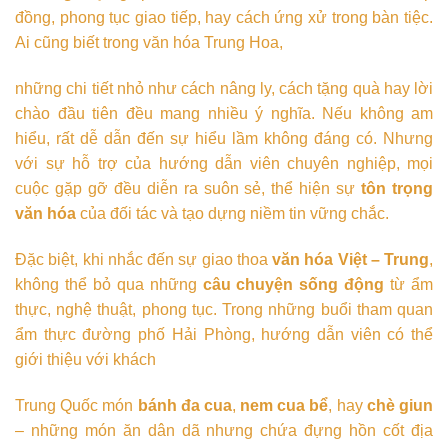
đồng, phong tục giao tiếp, hay cách ứng xử trong bàn tiệc.
Ai cũng biết trong văn hóa Trung Hoa,
những chi tiết nhỏ như cách nâng ly, cách tặng quà hay lời
chào đầu tiên đều mang nhiều ý nghĩa. Nếu không am
hiểu, rất dễ dẫn đến sự hiểu lầm không đáng có. Nhưng
với sự hỗ trợ của hướng dẫn viên chuyên nghiệp, mọi
cuộc gặp gỡ đều diễn ra suôn sẻ, thể hiện sự
tôn trọng
văn hóa
của đối tác và tạo dựng niềm tin vững chắc.
Đặc biệt, khi nhắc đến sự giao thoa
văn hóa Việt – Trung
,
không thể bỏ qua những
câu chuyện sống động
từ ẩm
thực, nghệ thuật, phong tục. Trong những buổi tham quan
ẩm thực đường phố Hải Phòng, hướng dẫn viên có thể
giới thiệu với khách
Trung Quốc món
bánh đa cua
,
nem cua bể
, hay
chè giun
– những món ăn dân dã nhưng chứa đựng hồn cốt địa