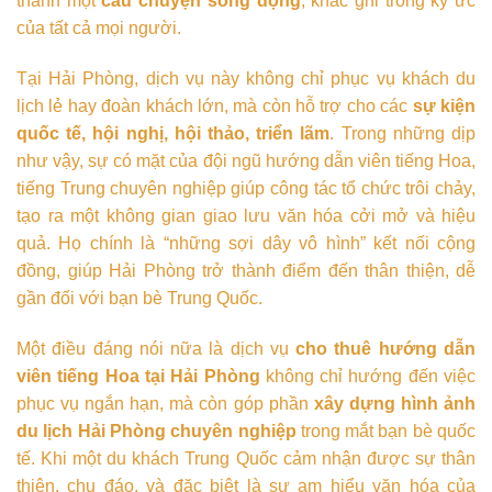
thành một
câu chuyện sống động
, khắc ghi trong ký ức
của tất cả mọi người.
Tại Hải Phòng, dịch vụ này không chỉ phục vụ khách du
lịch lẻ hay đoàn khách lớn, mà còn hỗ trợ cho các
sự kiện
quốc tế, hội nghị, hội thảo, triển lãm
. Trong những dịp
như vậy, sự có mặt của đội ngũ hướng dẫn viên tiếng Hoa,
tiếng Trung chuyên nghiệp giúp công tác tổ chức trôi chảy,
tạo ra một không gian giao lưu văn hóa cởi mở và hiệu
quả. Họ chính là “những sợi dây vô hình” kết nối cộng
đồng, giúp Hải Phòng trở thành điểm đến thân thiện, dễ
gần đối với bạn bè Trung Quốc.
Một điều đáng nói nữa là dịch vụ
cho thuê hướng dẫn
viên tiếng Hoa tại Hải Phòng
không chỉ hướng đến việc
phục vụ ngắn hạn, mà còn góp phần
xây dựng hình ảnh
du lịch Hải Phòng chuyên nghiệp
trong mắt bạn bè quốc
tế. Khi một du khách Trung Quốc cảm nhận được sự thân
thiện, chu đáo, và đặc biệt là sự am hiểu văn hóa của