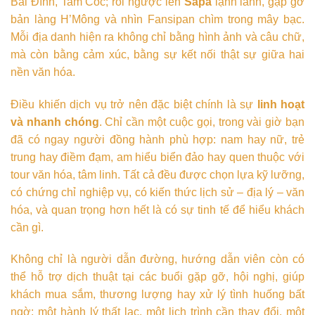
Bái Đính, Tam Cốc; rồi ngược lên
Sapa
lạnh lành, gặp gỡ
bản làng H’Mông và nhìn Fansipan chìm trong mây bạc.
Mỗi địa danh hiện ra không chỉ bằng hình ảnh và câu chữ,
mà còn bằng cảm xúc, bằng sự kết nối thật sự giữa hai
nền văn hóa.
Điều khiến dịch vụ trở nên đặc biệt chính là sự
linh hoạt
và nhanh chóng
. Chỉ cần một cuộc gọi, trong vài giờ bạn
đã có ngay người đồng hành phù hợp: nam hay nữ, trẻ
trung hay điềm đạm, am hiểu biển đảo hay quen thuộc với
tour văn hóa, tâm linh. Tất cả đều được chọn lựa kỹ lưỡng,
có chứng chỉ nghiệp vụ, có kiến thức lịch sử – địa lý – văn
hóa, và quan trọng hơn hết là có sự tinh tế để hiểu khách
cần gì.
Không chỉ là người dẫn đường, hướng dẫn viên còn có
thể hỗ trợ dịch thuật tại các buổi gặp gỡ, hội nghị, giúp
khách mua sắm, thương lượng hay xử lý tình huống bất
ngờ: một hành lý thất lạc, một lịch trình cần thay đổi, một