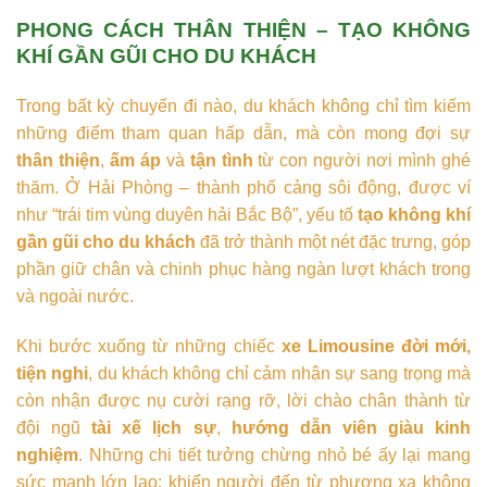
PHONG CÁCH THÂN THIỆN – TẠO KHÔNG
KHÍ GẦN GŨI CHO DU KHÁCH
Trong bất kỳ chuyến đi nào, du khách không chỉ tìm kiếm
những điểm tham quan hấp dẫn, mà còn mong đợi sự
thân thiện
,
ấm áp
và
tận tình
từ con người nơi mình ghé
thăm. Ở Hải Phòng – thành phố cảng sôi động, được ví
như “trái tim vùng duyên hải Bắc Bộ”, yếu tố
tạo không khí
gần gũi cho du khách
đã trở thành một nét đặc trưng, góp
phần giữ chân và chinh phục hàng ngàn lượt khách trong
và ngoài nước.
Khi bước xuống từ những chiếc
xe Limousine đời mới,
tiện nghi
, du khách không chỉ cảm nhận sự sang trọng mà
còn nhận được nụ cười rạng rỡ, lời chào chân thành từ
đội ngũ
tài xế lịch sự
,
hướng dẫn viên giàu kinh
nghiệm
. Những chi tiết tưởng chừng nhỏ bé ấy lại mang
sức mạnh lớn lao: khiến người đến từ phương xa không