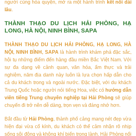
người cùng hòa quyện, mở ra một hành trình
kết nối dài
lâu
.
THÀNH THẠO DU LỊCH HẢI PHÒNG, HẠ
LONG, HÀ NỘI, NINH BÌNH, SAPA
THÀNH THẠO DU LỊCH HẢI PHÒNG, HẠ LONG, HÀ
NỘI, NINH BÌNH, SAPA
là hành trình khám phá đặc sắc,
hội tụ những điểm đến hàng đầu miền Bắc Việt Nam. Với
sự đa dạng về cảnh quan, văn hóa, ẩm thực và trải
nghiệm, năm địa danh này luôn là lựa chọn hấp dẫn cho
cả du khách trong và ngoài nước. Đặc biệt, với du khách
Trung Quốc hoặc người nói tiếng Hoa, việc có
hướng dẫn
viên tiếng Trung chuyên nghiệp tại Hải Phòng
sẽ giúp
chuyến đi trở nên dễ dàng, trọn vẹn và đáng nhớ hơn.
Bắt đầu từ
Hải Phòng
, thành phố cảng mang nét đẹp vừa
hiện đại vừa cổ kính, du khách có thể cảm nhận rõ nhịp
sống sôi động và không khí biển trong lành. Hải Phòng nổi