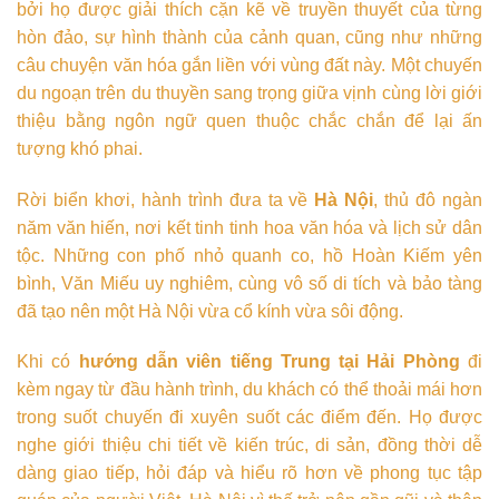
bởi họ được giải thích cặn kẽ về truyền thuyết của từng
hòn đảo, sự hình thành của cảnh quan, cũng như những
câu chuyện văn hóa gắn liền với vùng đất này. Một chuyến
du ngoạn trên du thuyền sang trọng giữa vịnh cùng lời giới
thiệu bằng ngôn ngữ quen thuộc chắc chắn để lại ấn
tượng khó phai.
Rời biển khơi, hành trình đưa ta về
Hà Nội
, thủ đô ngàn
năm văn hiến, nơi kết tinh tinh hoa văn hóa và lịch sử dân
tộc. Những con phố nhỏ quanh co, hồ Hoàn Kiếm yên
bình, Văn Miếu uy nghiêm, cùng vô số di tích và bảo tàng
đã tạo nên một Hà Nội vừa cổ kính vừa sôi động.
Khi có
hướng dẫn viên tiếng Trung tại Hải Phòng
đi
kèm ngay từ đầu hành trình, du khách có thể thoải mái hơn
trong suốt chuyến đi xuyên suốt các điểm đến. Họ được
nghe giới thiệu chi tiết về kiến trúc, di sản, đồng thời dễ
dàng giao tiếp, hỏi đáp và hiểu rõ hơn về phong tục tập