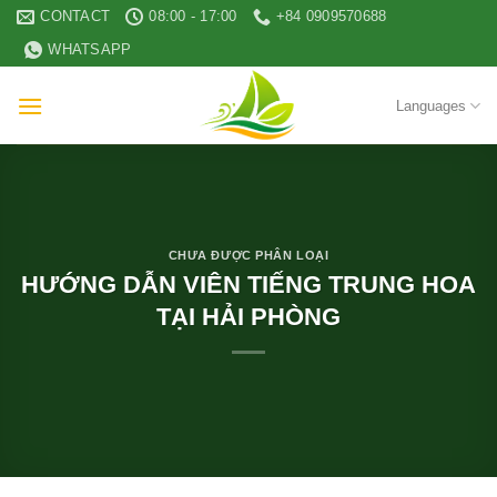
Skip
CONTACT
08:00 - 17:00
+84 0909570688
to
WHATSAPP
content
Languages
CHƯA ĐƯỢC PHÂN LOẠI
HƯỚNG DẪN VIÊN TIẾNG TRUNG HOA
TẠI HẢI PHÒNG