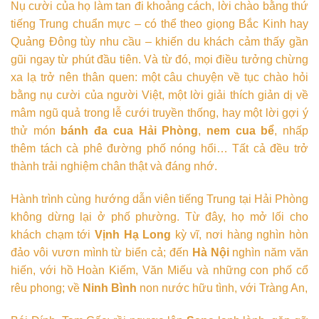
Nụ cười của họ làm tan đi khoảng cách, lời chào bằng thứ
tiếng Trung chuẩn mực – có thể theo giọng Bắc Kinh hay
Quảng Đông tùy nhu cầu – khiến du khách cảm thấy gần
gũi ngay từ phút đầu tiên. Và từ đó, mọi điều tưởng chừng
xa lạ trở nên thân quen: một câu chuyện về tục chào hỏi
bằng nụ cười của người Việt, một lời giải thích giản dị về
mâm ngũ quả trong lễ cưới truyền thống, hay một lời gợi ý
thử món
bánh đa cua Hải Phòng
,
nem cua bể
, nhấp
thêm tách cà phê đường phố nóng hổi… Tất cả đều trở
thành trải nghiệm chân thật và đáng nhớ.
Hành trình cùng hướng dẫn viên tiếng Trung tại Hải Phòng
không dừng lại ở phố phường. Từ đây, họ mở lối cho
khách chạm tới
Vịnh Hạ Long
kỳ vĩ, nơi hàng nghìn hòn
đảo vôi vươn mình từ biển cả; đến
Hà Nội
nghìn năm văn
hiến, với hồ Hoàn Kiếm, Văn Miếu và những con phố cổ
rêu phong; về
Ninh Bình
non nước hữu tình, với Tràng An,