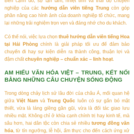
Bên cạnh đó, sự tận tâm, nhiệt tình và thái độ chuyên
nghiệp của các
hướng dẫn viên tiếng Trung
còn góp
phần nâng cao hình ảnh của doanh nghiệp tổ chức, mang
lại những trải nghiệm trọn vẹn và đáng nhớ cho du khách.
Có thể nói, việc lựa chọn
thuê hướng dẫn viên tiếng Hoa
tại Hải Phòng
chính là giải pháp tối ưu để đảm bảo
chuyến đi hay sự kiện diễn ra thành công, thuận lợi và
đậm chất
chuyên nghiệp – chuẩn xác – linh hoạt
.
AM HIỂU VĂN HÓA VIỆT – TRUNG, KẾT NỐI
BẰNG NHỮNG CÂU CHUYỆN SỐNG ĐỘNG
Trong dòng chảy lịch sử lâu đời của châu Á, mối quan hệ
giữa
Việt Nam
và
Trung Quốc
luôn có sự gắn bó mật
thiết, vừa là láng giềng gần gũi, vừa là đối tác giao lưu
nhiều mặt. Không chỉ ở khía cạnh chính trị hay kinh tế, mà
sâu hơn, hai dân tộc còn chia sẻ nhiều
tương đồng văn
hóa
, từ tín ngưỡng, lễ hội, ẩm thực cho đến cách ứng xử