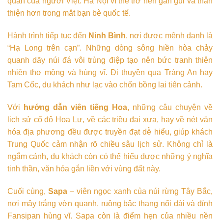
quán của người Việt. Hà Nội vì thế trở nên gần gũi và thân
thiện hơn trong mắt bạn bè quốc tế.
Hành trình tiếp tục đến
Ninh Bình
, nơi được mệnh danh là
“Hạ Long trên cạn”. Những dòng sông hiền hòa chảy
quanh dãy núi đá vôi trùng điệp tạo nên bức tranh thiên
nhiên thơ mộng và hùng vĩ. Đi thuyền qua Tràng An hay
Tam Cốc, du khách như lạc vào chốn bồng lai tiên cảnh.
Với
hướng dẫn viên tiếng Hoa
, những câu chuyện về
lịch sử cố đô Hoa Lư, về các triều đại xưa, hay về nét văn
hóa địa phương đều được truyền đạt dễ hiểu, giúp khách
Trung Quốc cảm nhận rõ chiều sâu lịch sử. Không chỉ là
ngắm cảnh, du khách còn có thể hiểu được những ý nghĩa
tinh thần, văn hóa gắn liền với vùng đất này.
Cuối cùng,
Sapa
– viên ngọc xanh của núi rừng Tây Bắc,
nơi mây trắng vờn quanh, ruộng bậc thang nối dài và đỉnh
Fansipan hùng vĩ. Sapa còn là điểm hẹn của nhiều nền