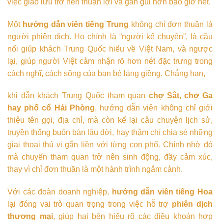
việc giao lưu trở nên thuận lợi và gần gũi hơn bao giờ hết.
Một
hướng dẫn viên tiếng Trung
không chỉ đơn thuần là
người phiên dịch. Họ chính là “người kể chuyện”, là cầu
nối giúp khách Trung Quốc hiểu về Việt Nam, và ngược
lại, giúp người Việt cảm nhận rõ hơn nét đặc trưng trong
cách nghĩ, cách sống của bạn bè láng giềng. Chẳng hạn,
khi dẫn khách Trung Quốc tham quan
chợ Sắt, chợ Ga
hay phố cổ Hải Phòng
, hướng dẫn viên không chỉ giới
thiệu tên gọi, địa chỉ, mà còn kể lại câu chuyện lịch sử,
truyền thống buôn bán lâu đời, hay thậm chí chia sẻ những
giai thoại thú vị gắn liền với từng con phố. Chính nhờ đó
mà chuyến tham quan trở nên sinh động, đầy cảm xúc,
thay vì chỉ đơn thuần là một hành trình ngắm cảnh.
Với các đoàn doanh nghiệp,
hướng dẫn viên tiếng Hoa
lại đóng vai trò quan trọng trong việc hỗ trợ
phiên dịch
thương mại
, giúp hai bên hiểu rõ các điều khoản hợp