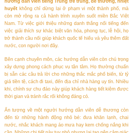
hướng dẫn viên tiếng Trung trẻ trung, dễ thương, nhiệt
huyết
không chỉ dừng lại ở phạm vi một thành phố, mà
còn mở rộng ra cả hành trình xuyên suốt miền Bắc Việt
Nam. Từ việc giới thiệu những danh thắng nổi tiếng đến
việc giải thích sự khác biệt văn hóa, phong tục, lễ hội, họ
trở thành cầu nối giúp khách quốc tế hiểu và yêu thêm đất
nước, con người nơi đây.
Bên cạnh chuyên môn, các hướng dẫn viên còn chú trọng
xây dựng phong cách phục vụ tận tâm. Họ thường chuẩn
bị sẵn các câu trả lời cho những thắc mắc phổ biến, từ tỷ
giá tiền tệ, cách đi taxi, đến địa chỉ nhà hàng uy tín. Nhiều
khi, chính sự chu đáo này giúp khách hàng tiết kiệm được
thời gian và tránh rắc rối không đáng có.
Ấn tượng về một người hướng dẫn viên dễ thương còn
đến từ những hành động nhỏ bé: đưa khăn lạnh, chai
nước, nhắc khách mang áo mưa hay kem chống nắng khi
cần. Những chi tiết này tuy nhỏ nhưng lại tạo nên cảm giác