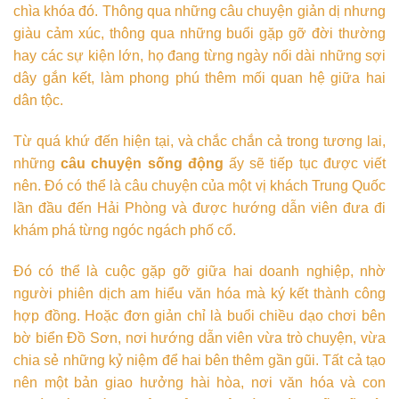
chìa khóa đó. Thông qua những câu chuyện giản dị nhưng
giàu cảm xúc, thông qua những buổi gặp gỡ đời thường
hay các sự kiện lớn, họ đang từng ngày nối dài những sợi
dây gắn kết, làm phong phú thêm mối quan hệ giữa hai
dân tộc.
Từ quá khứ đến hiện tại, và chắc chắn cả trong tương lai,
những
câu chuyện sống động
ấy sẽ tiếp tục được viết
nên. Đó có thể là câu chuyện của một vị khách Trung Quốc
lần đầu đến Hải Phòng và được hướng dẫn viên đưa đi
khám phá từng ngóc ngách phố cổ.
Đó có thể là cuộc gặp gỡ giữa hai doanh nghiệp, nhờ
người phiên dịch am hiểu văn hóa mà ký kết thành công
hợp đồng. Hoặc đơn giản chỉ là buổi chiều dạo chơi bên
bờ biển Đồ Sơn, nơi hướng dẫn viên vừa trò chuyện, vừa
chia sẻ những kỷ niệm để hai bên thêm gần gũi. Tất cả tạo
nên một bản giao hưởng hài hòa, nơi văn hóa và con