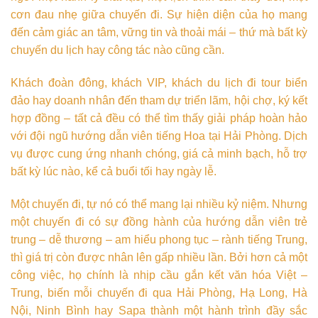
cơn đau nhẹ giữa chuyến đi. Sự hiện diện của họ mang
đến cảm giác an tâm, vững tin và thoải mái – thứ mà bất kỳ
chuyến du lịch hay công tác nào cũng cần.
Khách đoàn đông, khách VIP, khách du lịch đi tour biển
đảo hay doanh nhân đến tham dự triển lãm, hội chợ, ký kết
hợp đồng – tất cả đều có thể tìm thấy giải pháp hoàn hảo
với đội ngũ hướng dẫn viên tiếng Hoa tại Hải Phòng. Dịch
vụ được cung ứng nhanh chóng, giá cả minh bạch, hỗ trợ
bất kỳ lúc nào, kể cả buổi tối hay ngày lễ.
Một chuyến đi, tự nó có thể mang lại nhiều kỷ niệm. Nhưng
một chuyến đi có sự đồng hành của hướng dẫn viên trẻ
trung – dễ thương – am hiểu phong tục – rành tiếng Trung,
thì giá trị còn được nhân lên gấp nhiều lần. Bởi hơn cả một
công việc, họ chính là nhịp cầu gắn kết văn hóa Việt –
Trung, biến mỗi chuyến đi qua Hải Phòng, Hạ Long, Hà
Nội, Ninh Bình hay Sapa thành một hành trình đầy sắc