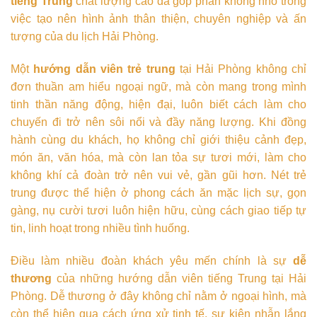
tiếng Trung
chất lượng cao đã góp phần không nhỏ trong
việc tạo nên hình ảnh thân thiện, chuyên nghiệp và ấn
tượng của du lịch Hải Phòng.
Một
hướng dẫn viên trẻ trung
tại Hải Phòng không chỉ
đơn thuần am hiểu ngoại ngữ, mà còn mang trong mình
tinh thần năng động, hiện đại, luôn biết cách làm cho
chuyến đi trở nên sôi nổi và đầy năng lượng. Khi đồng
hành cùng du khách, họ không chỉ giới thiệu cảnh đẹp,
món ăn, văn hóa, mà còn lan tỏa sự tươi mới, làm cho
không khí cả đoàn trở nên vui vẻ, gần gũi hơn. Nét trẻ
trung được thể hiện ở phong cách ăn mặc lịch sự, gọn
gàng, nụ cười tươi luôn hiện hữu, cùng cách giao tiếp tự
tin, linh hoạt trong nhiều tình huống.
Điều làm nhiều đoàn khách yêu mến chính là sự
dễ
thương
của những hướng dẫn viên tiếng Trung tại Hải
Phòng. Dễ thương ở đây không chỉ nằm ở ngoại hình, mà
còn thể hiện qua cách ứng xử tinh tế, sự kiên nhẫn lắng