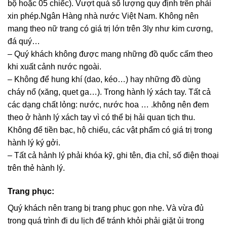
bộ hoặc 05 chiếc). Vượt quá số lượng quy định trên phải
xin phép.Ngân Hàng nhà nước Việt Nam. Không nên
mang theo nữ trang có giá trị lớn trên 3ly như kim cương,
đá quý…
– Quý khách không được mang những đồ quốc cấm theo
khi xuất cảnh nước ngoài.
– Không để hung khí (dao, kéo…) hay những đồ dùng
cháy nổ (xăng, quet ga…). Trong hành lý xách tay. Tất cả
các dạng chất lỏng: nước, nước hoa … .không nên đem
theo ở hành lý xách tay vì có thể bị hải quan tịch thu.
Không để tiền bạc, hộ chiếu, các vật phẩm có giá trị trong
hành lý ký gởi.
– Tất cả hảnh lý phải khóa kỹ, ghi tên, địa chỉ, số điện thoại
trên thẻ hành lý.
Trang phục:
Quý khách nên trang bị trang phục gọn nhẹ. Và vừa đủ
trong quá trình đi du lịch để tránh khỏi phải giặt ủi trong