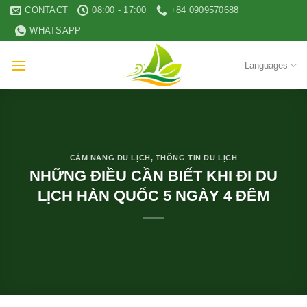
Skip
CONTACT
08:00 - 17:00
+84 0909570688
to
WHATSAPP
content
Languages
CẨM NANG DU LỊCH
,
THÔNG TIN DU LỊCH
NHỮNG ĐIỀU CẦN BIẾT KHI ĐI DU
LỊCH HÀN QUỐC 5 NGÀY 4 ĐÊM