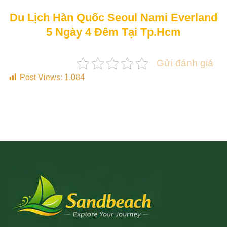
Du Lịch Hàn Quốc Seoul Nami Everland
5 Ngày 4 Đêm Tại Tp.Hcm
Gửi đánh giá
Post Views:
1.084