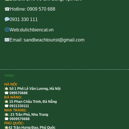
☎Hotline: 0909 570 688
0931 330 111
Web:dulichbiencat.vn
Email: sandbeachtourist@gmail.com
VPĐD
HÀ NỘI:
Số 1 Phố Lê Văn Lương, Hà Nội
☎ 099570688
ĐÀ NẴNG:
15 Phan Châu Trinh, Đà Nẵng
☎ 0931330111
NHA TRANG:
: 23 Trần Phú, Nha Trang
☎ 0909570688
PHÚ QUỐC:
42 Trần Hưng Đạo, Phú Quốc