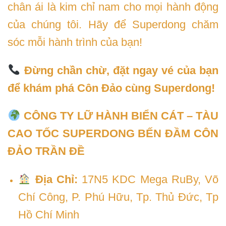
chân ái là kim chỉ nam cho mọi hành động
của chúng tôi. Hãy để Superdong chăm
sóc mỗi hành trình của bạn!
Đừng chần chừ, đặt ngay vé của bạn
để khám phá Côn Đảo cùng Superdong!
CÔNG TY LỮ HÀNH BIỂN CÁT – TÀU
CAO TỐC SUPERDONG BẾN ĐẦM CÔN
ĐẢO TRẦN ĐỀ
Địa Chỉ:
17N5 KDC Mega RuBy, Võ
Chí Công, P. Phú Hữu, Tp. Thủ Đức, Tp
Hồ Chí Minh