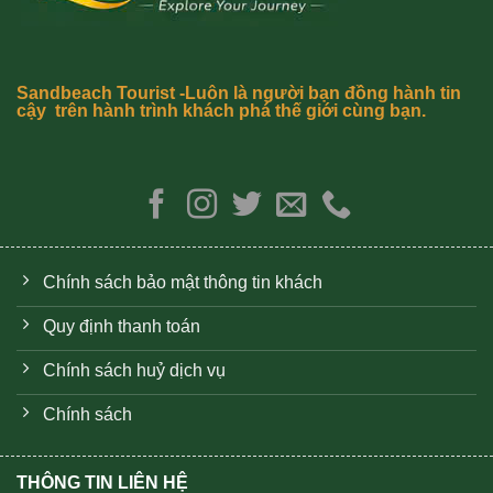
Sandbeach Tourist -Luôn là người bạn đồng hành tin
cậy trên hành trình khách phá thế giới cùng bạn.
Chính sách bảo mật thông tin khách
Quy định thanh toán
Chính sách huỷ dịch vụ
Chính sách
THÔNG TIN LIÊN HỆ