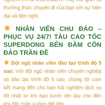
thưởng thức chuyến đi của bạn với sự hiện
đại và tiện nghi.
NHÂN VIÊN CHU ĐÁO –
PHỤC VỤ 24/7! TÀU CAO TỐC
SUPERDONG BẾN ĐẦM CÔN
ĐẢO TRẦN ĐỀ
Đội ngũ nhân viên đào tạo trình độ 5
sao:
Với đội ngũ nhân viên chuyên nghiệp
và đào tạo trình độ 5 sao, chúng tôi cam
kết mang đến cho bạn trải nghiệm dịch vụ
tốt nhất từ khi bạn bước lên tàu cho đến
khi đặt chân xuống đất liền.