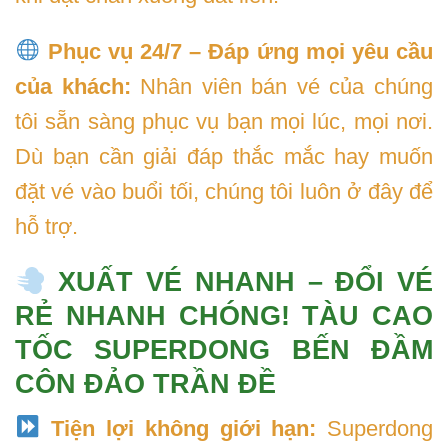
Phục vụ 24/7 – Đáp ứng mọi yêu cầu
của khách:
Nhân viên bán vé của chúng
tôi sẵn sàng phục vụ bạn mọi lúc, mọi nơi.
Dù bạn cần giải đáp thắc mắc hay muốn
đặt vé vào buổi tối, chúng tôi luôn ở đây để
hỗ trợ.
XUẤT VÉ NHANH – ĐỔI VÉ
RẺ NHANH CHÓNG! TÀU CAO
TỐC SUPERDONG BẾN ĐẦM
CÔN ĐẢO TRẦN ĐỀ
Tiện lợi không giới hạn:
Superdong