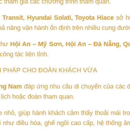
c tham gia các chương trình tham quan.
 Transit, Hyundai Solati, Toyota Hiace
sở hữ
khả năng vận hành ổn định trên nhiều cung đườ
 như
Hội An – Mỹ Sơn, Hội An – Đà Nẵng, 
ông tác liên tỉnh.
ẢI PHÁP CHO ĐOÀN KHÁCH VỪA
ảng Nam
đáp ứng nhu cầu di chuyển của các 
 lịch hoặc đoàn tham quan.
e nhỏ, giúp hành khách cảm thấy thoải mái tro
i như điều hòa, ghế ngồi cao cấp, hệ thống âm