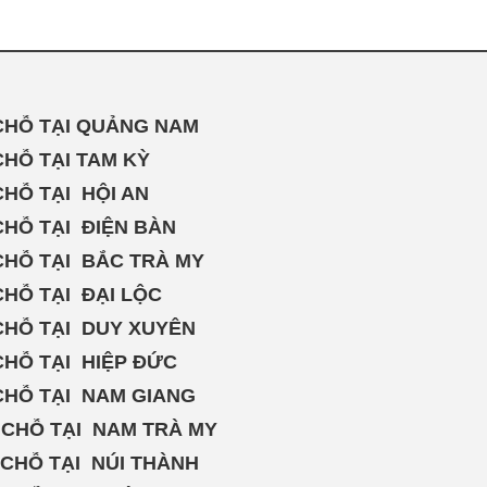
9 CHỖ TẠI QUẢNG NAM
 CHỖ TẠI TAM KỲ
 CHỖ TẠI HỘI AN
 CHỖ TẠI ĐIỆN BÀN
9 CHỖ TẠI BẮC TRÀ MY
 CHỖ TẠI ĐẠI LỘC
9 CHỖ TẠI DUY XUYÊN
9 CHỖ TẠI HIỆP ĐỨC
9 CHỖ TẠI NAM GIANG
49 CHỖ TẠI NAM TRÀ MY
49 CHỖ TẠI NÚI THÀNH