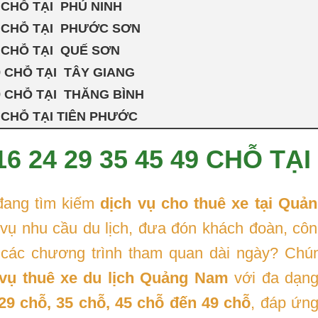
49 CHỖ TẠI PHÚ NINH
 49 CHỖ TẠI PHƯỚC SƠN
49 CHỖ TẠI QUẾ SƠN
49 CHỖ TẠI TÂY GIANG
49 CHỖ TẠI THĂNG BÌNH
49 CHỖ TẠI TIÊN PHƯỚC
16 24 29 35 45 49 CHỖ T
đang tìm kiếm
dịch vụ cho thuê xe tại Quả
vụ nhu cầu du lịch, đưa đón khách đoàn, công 
các chương trình tham quan dài ngày? Chún
 vụ thuê xe du lịch Quảng Nam
với đa dạn
29 chỗ, 35 chỗ, 45 chỗ đến 49 chỗ
, đáp ứng