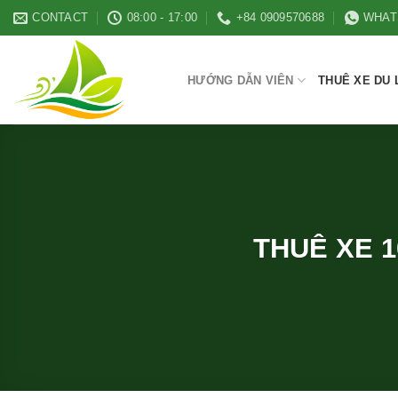
Skip
CONTACT
08:00 - 17:00
+84 0909570688
WHAT
to
content
HƯỚNG DẪN VIÊN
THUÊ XE DU 
THUÊ XE 1