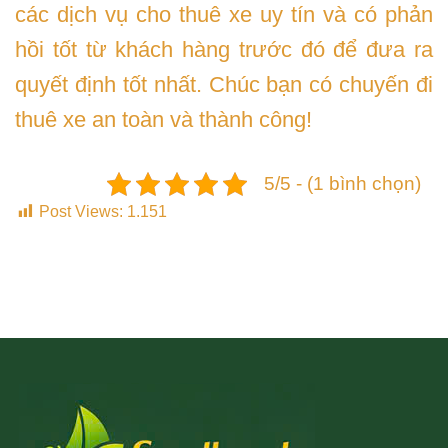
các dịch vụ cho thuê xe uy tín và có phản
hồi tốt từ khách hàng trước đó để đưa ra
quyết định tốt nhất. Chúc bạn có chuyến đi
thuê xe an toàn và thành công!
5/5 - (1 bình chọn)
Post Views:
1.151