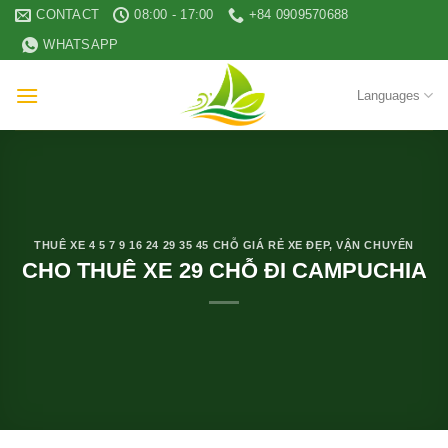
Skip
CONTACT
08:00 - 17:00
+84 0909570688
to
WHATSAPP
content
Languages
THUÊ XE 4 5 7 9 16 24 29 35 45 CHỖ GIÁ RẺ XE ĐẸP
,
VẬN CHUYỂN
CHO THUÊ XE 29 CHỖ ĐI CAMPUCHIA