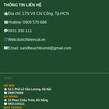
THÔNG TIN LIÊN HỆ
Địa chỉ: 17N Võ Chí Công, Tp.HCN
☎Hotline: 0909 570 688
0931 330 111
Web:dulichbiencat.vn
Email: sandbeachtourist@gmail.com
VPĐD
HÀ NỘI:
Số 1 Phố Lê Văn Lương, Hà Nội
☎ 099570688
ĐÀ NẴNG:
15 Phan Châu Trinh, Đà Nẵng
☎ 0931330111
NHA TRANG: