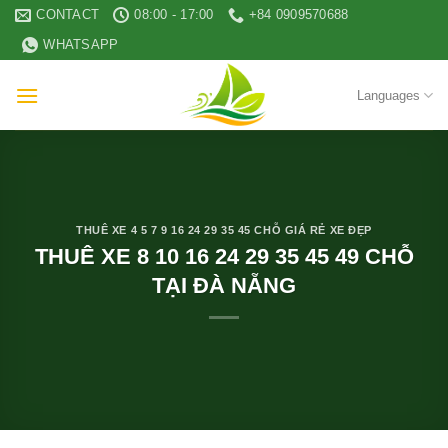
Skip
CONTACT
08:00 - 17:00
+84 0909570688
to
WHATSAPP
content
Languages
THUÊ XE 4 5 7 9 16 24 29 35 45 CHỖ GIÁ RẺ XE ĐẸP
THUÊ XE 8 10 16 24 29 35 45 49 CHỖ
TẠI ĐÀ NẴNG