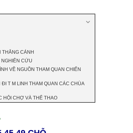
NH THẮNG CẢNH
ÁC NGHIÊN CỨU
 TRÌNH VỀ NGUỒN THAM QUAN CHIẾN
ẾN ĐI T M LINH THAM QUAN CÁC CHÙA
ỚC HỘI CHỢ VÀ THỂ THAO
A
5 45 49 CHỖ