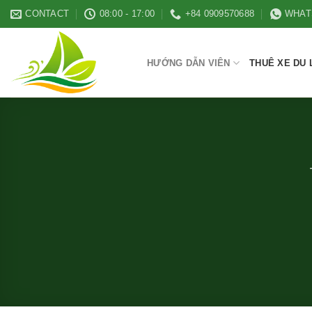
Skip
CONTACT
08:00 - 17:00
+84 0909570688
WHAT
to
content
HƯỚNG DẪN VIÊN
THUÊ XE DU 