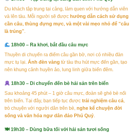
Du khách tập trung tại cảng, làm quen với hướng dẫn viên
và lên tàu. Mỗi người sẽ được
hướng dẫn cách sử dụng
cần câu, thùng đựng mực, và một vài mẹo nhỏ để “câu
là trúng”
.
18h00 – Ra khơi, bắt đầu câu mực
Thuyền di chuyển ra điểm câu gần bờ, nơi có nhiều đàn
mực tụ lại.
Ánh đèn vàng
từ tàu thu hút mực đến gần, tạo
nên khung cảnh huyền ảo, lung linh giữa biển đêm.
18h30 – Di chuyển đến bè hải sản trên biển
Sau khoảng 45 phút – 1 giờ câu mực, đoàn sẽ ghé bè nổi
trên biển. Tại đây, bạn tiếp tục được
trải nghiệm câu cá
,
trò chuyện với người dân trên bè,
nghe kể chuyện đời
sống và văn hóa ngư dân đảo Phú Quý
.
🍽
19h30 – Dùng bữa tối với hải sản tươi sống