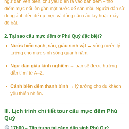
ngư dân ven biển, chủ yếu diễn ra vào ban đêm – thời
điểm mực nổi lên gần mặt nước để săn mồi. Người dân sử
dụng ánh đèn để dụ mực và dùng cần câu tay hoặc máy
để bắt.
2. Tại sao câu mực đêm ở Phú Quý đặc biệt?
Nước biển sạch, sâu, giàu sinh vật
→ vùng nước lý
tưởng cho mực sinh sống quanh năm.
Ngư dân giàu kinh nghiệm
→ bạn sẽ được hướng
dẫn tỉ mỉ từ A–Z.
Cảnh biển đêm thanh bình
→ lý tưởng cho du khách
yêu thiên nhiên.
III. Lịch trình chi tiết tour câu mực đêm Phú
Quý
17h00 – Tập trung tại cảng dân sinh Phú Quý