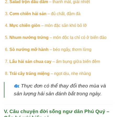
Salad trộn dầu dấm
– thanh mát, giải nhiệt
Cơm chiên hải sản
– đủ chất, đậm đà
Mực chiên giòn
– món đặc sản khó bỏ lỡ
Nhum nướng trứng
– món độc lạ chỉ có ở biển đảo
Sò nướng mỡ hành
– béo ngậy, thơm lừng
Lẩu hải sản chua cay
– ấm bụng giữa biển đêm
Trái cây tráng miệng
– ngọt dịu, nhẹ nhàng
Thực đơn có thể thay đổi theo mùa và
sản lượng hải sản đánh bắt trong ngày.
V. Câu chuyện đời sống ngư dân Phú Quý –