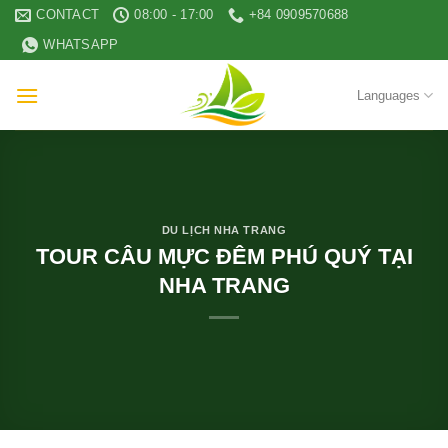
Skip
CONTACT
08:00 - 17:00
+84 0909570688
to
WHATSAPP
content
Languages
DU LỊCH NHA TRANG
TOUR CÂU MỰC ĐÊM PHÚ QUÝ TẠI
NHA TRANG