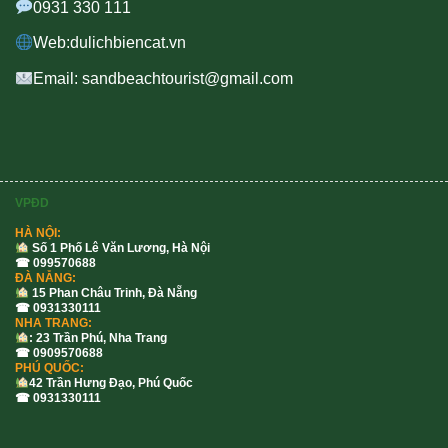
0931 330 111
Web:dulichbiencat.vn
Email: sandbeachtourist@gmail.com
VPĐD
HÀ NỘI:
Số 1 Phố Lê Văn Lương, Hà Nội
☎ 099570688
ĐÀ NẴNG:
15 Phan Châu Trinh, Đà Nẵng
☎ 0931330111
NHA TRANG:
: 23 Trần Phú, Nha Trang
☎ 0909570688
PHÚ QUỐC:
42 Trần Hưng Đạo, Phú Quốc
☎ 0931330111