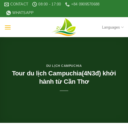
Skip
CONTACT
08:00 - 17:00
+84 0909570688
to
WHATSAPP
content
Languages
DU LỊCH CAMPUCHIA
Tour du lịch Campuchia(4N3đ) khởi
hành từ Cần Thơ