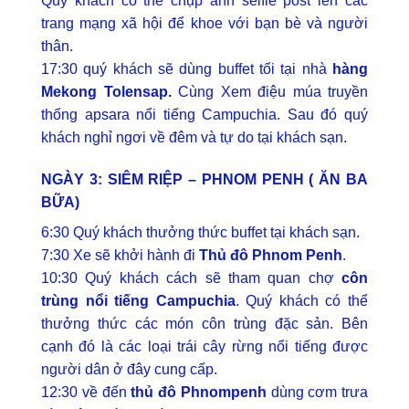
Quý khách có thể chụp ảnh selfie post lên các
trang mạng xã hội để khoe với bạn bè và người
thân.
17:30 quý khách sẽ dùng buffet tối tại nhà
hàng
Mekong Tolensap.
Cùng Xem điệu múa truyền
thống apsara nổi tiếng Campuchia. Sau đó quý
khách nghỉ ngơi về đêm và tự do tại khách sạn.
NGÀY 3: SIÊM RIỆP – PHNOM PENH ( ĂN BA
BỮA)
6:30 Quý khách thưởng thức buffet tại khách sạn.
7:30 Xe sẽ khởi hành đi
Thủ đô Phnom Penh
.
10:30 Quý khách cách sẽ tham quan chợ
côn
trùng nổi tiếng Campuchia
. Quý khách có thể
thưởng thức các món côn trùng đặc sản. Bên
cạnh đó là các loại trái cây rừng nổi tiếng được
người dân ở đây cung cấp.
12:30 về đến
thủ đô Phnompenh
dùng cơm trưa