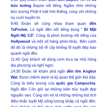
bức tường
Bayon nổi tiếng. Ngắm nhìn những
bức tượng Phật 4 mặt linh thiêng, cùng với những
nụ cười huyền bí.
9:40 Đoàn sẽ cùng nhau tham quan
đền
TaPruhm
. Là ngôi đền nổi tiếng trong “
Bí Mật
Ngôi Mộ Cổ
”. Cũng là phim trường nổi tiếng của
Hollywood
và một số hãng phim khác. Bên cạnh
đó đó là những bộ rễ cây khổng lồ tuyệt đẹp bao
quanh ngôi đền.
11:40 Quý khách sẽ dùng cơm trưa tại nhà hàng
địa phương và nghỉ ngơi.
14:30 Đoàn sẽ khám phá ngôi
đền lớn Angkor
Wat
. Được mệnh danh là kỳ quan thế giới thứ bảy.
Cũng là biểu tượng của
quốc gia Campuchia
.
Ngôi đền Còn giữ lại những kiến trúc tuyệt đẹp
nguyên vẹn. Cùng với nó là những những bút tích
điêu khắc tuyệt Mỹ uống lượng khắp cả ngôi đền.