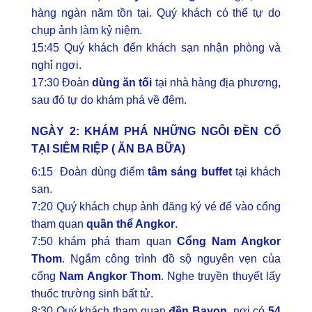
hàng ngàn năm tồn tại. Quý khách có thể tự do
chụp ảnh làm kỷ niệm.
15:45 Quý khách đến khách sạn nhận phòng và
nghỉ ngơi.
17:30 Đoàn
dùng ăn tối
tại nhà hàng địa phương,
sau đó tự do khám phá về đêm.
NGÀY 2: KHÁM PHÁ NHỮNG NGÔI ĐỀN CỔ
TẠI SIÊM RIỆP ( ĂN BA BỮA)
6:15 Đoàn dùng điểm
tâm sáng buffet
tại khách
sạn.
7:20 Quý khách chụp ảnh đăng ký vé để vào cổng
tham quan
quần thể Angkor
.
7:50 khám phá tham quan
Cổng Nam Angkor
Thom
. Ngắm công trình đồ sộ nguyên vẹn của
cổng
Nam Angkor Thom
. Nghe truyền thuyết lấy
thuốc trường sinh bất tử.
8:30 Quý khách tham quan
đền Bayon
, nơi có
54