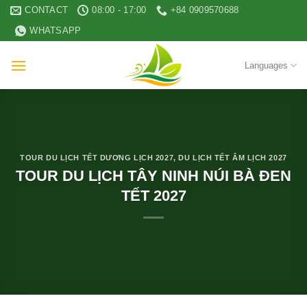
Skip
CONTACT
08:00 - 17:00
+84 0909570688
to
WHATSAPP
content
Languages
TOUR DU LỊCH TẾT DƯƠNG LỊCH 2027
,
DU LỊCH TẾT ÂM LỊCH 2027
TOUR DU LỊCH TÂY NINH NÚI BÀ ĐEN
TẾT 2027