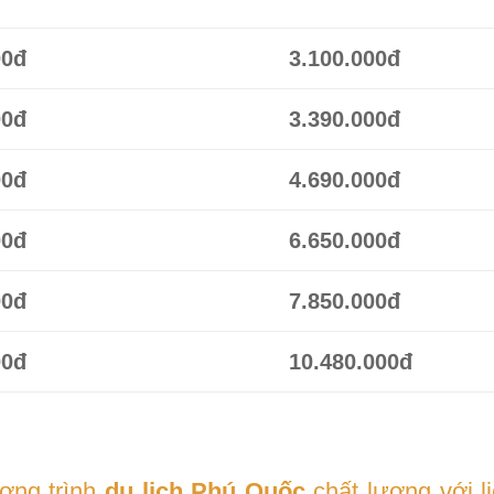
00đ
3.100.000đ
00đ
3.390.000đ
00đ
4.690.000đ
00đ
6.650.000đ
00đ
7.850.000đ
00đ
10.480.000đ
ơng trình
du lịch Phú Quốc
chất lượng với lị