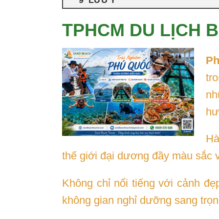
LƯU Ý
TPHCM DU LỊCH 
Ph
tr
nh
hư
Hà
thế giới đại dương đầy màu sắc 
Không chỉ nổi tiếng với cảnh đ
không gian nghỉ dưỡng sang trọng