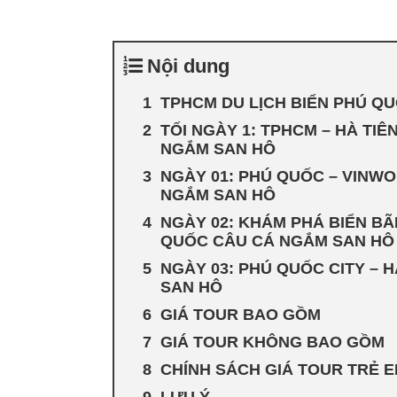
Nội dung
TPHCM DU LỊCH BIỂN PHÚ Q
TỐI NGÀY 1: TPHCM – HÀ TI
NGẮM SAN HÔ
NGÀY 01: PHÚ QUỐC – VINWO
NGẮM SAN HÔ
NGÀY 02: KHÁM PHÁ BIỂN BÃI
QUỐC CÂU CÁ NGẮM SAN HÔ
NGÀY 03: PHÚ QUỐC CITY – 
SAN HÔ
GIÁ TOUR BAO GỒM
GIÁ TOUR KHÔNG BAO GỒM
CHÍNH SÁCH GIÁ TOUR TRẺ 