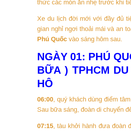
thức các món ăn nhẹ trước khi ti
Xe du lịch đời mới với đầy đủ 
gian nghỉ ngơi thoải mái và an t
Phú Quốc
vào sáng hôm sau.
NGÀY 01: PHÚ QU
BỮA ) TPHCM DU
HÔ
06:00
, quý khách dùng điểm tâm
Sau bữa sáng, đoàn di chuyển đế
07:15
, tàu khởi hành đưa đoàn