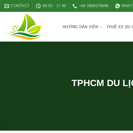
Skip
CONTACT
08:00 - 17:00
+84 0909570688
WHAT
to
content
HƯỚNG DẪN VIÊN
THUÊ XE DU 
TPHCM DU LỊ