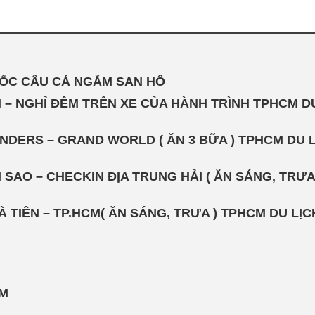
UỐC CÂU CÁ NGẮM SAN HÔ
ÊN – NGHỈ ĐÊM TRÊN XE CỦA HÀNH TRÌNH TPHCM D
NDERS – GRAND WORLD ( ĂN 3 BỮA ) TPHCM DU 
 SAO – CHECKIN ĐỊA TRUNG HẢI ( ĂN SÁNG, TRƯA
HÀ TIÊN – TP.HCM( ĂN SÁNG, TRƯA ) TPHCM DU L
EM