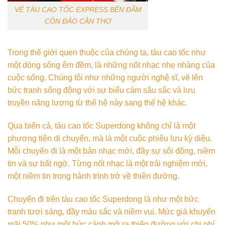
VÉ TÀU CAO TỐC EXPRESS BẾN ĐẦM
CÔN ĐẢO CẦN THƠ
Trong thế giới quen thuộc của chúng ta, tàu cao tốc như
một dòng sông êm đềm, là những nốt nhạc nhẹ nhàng của
cuộc sống. Chúng tôi như những người nghệ sĩ, vẽ lên
bức tranh sống động với sự biểu cảm sâu sắc và lưu
truyền năng lượng từ thế hệ này sang thế hệ khác.
Qua biển cả, tàu cao tốc Superdong không chỉ là một
phương tiện di chuyển, mà là một cuộc phiêu lưu kỳ diệu.
Mỗi chuyến đi là một bản nhạc mới, đầy sự sôi động, niềm
tin và sự bất ngờ. Từng nốt nhạc là một trải nghiệm mới,
một niềm tin trong hành trình trở về thiên đường.
Chuyến đi trên tàu cao tốc Superdong là như một bức
tranh tươi sáng, đầy màu sắc và niềm vui. Mức giá khuyến
mãi 50% như một bức cánh mở ra thiên đường với chi phí