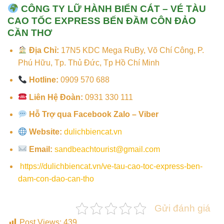
CÔNG TY LỮ HÀNH BIỂN CÁT –
VÉ TÀU
CAO TỐC EXPRESS BẾN ĐẦM CÔN ĐẢO
CẦN THƠ
Địa Chỉ:
17N5 KDC Mega RuBy, Võ Chí Công, P.
Phú Hữu, Tp. Thủ Đức, Tp Hồ Chí Minh
Hotline:
0909 570 688
Liên Hệ Đoàn:
0931 330 111
Hỗ Trợ qua Facebook Zalo – Viber
Website:
dulichbiencat.vn
Email:
sandbeachtourist@gmail.com
https://dulichbiencat.vn/
ve-tau-cao-toc-express-ben-
dam-con-dao-can-tho
‎
Gửi đánh giá
Post Views:
439