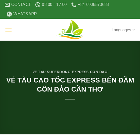
Skip
CONTACT
08:00 - 17:00
+84 0909570688
to
WHATSAPP
content
Languages
VÉ TÀU SUPERDONG EXPRESS CON DAO
VÉ TÀU CAO TỐC EXPRESS BẾN ĐẦM
CÔN ĐẢO CẦN THƠ