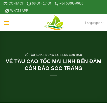
Skip
CONTACT
08:00 - 17:00
+84 0909570688
to
WHATSAPP
content
Languages
VÉ TÀU SUPERDONG EXPRESS CON DAO
VÉ TÀU CAO TỐC MAI LINH BẾN ĐẦM
CÔN ĐẢO SÓC TRĂNG