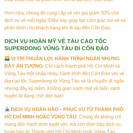
Hơn nữa, chúng tôi cung cấp vé với giá giảm 50% cho
dịch vụ vé mỗi ngày. Điều này giúp tạo cảm giác vui vẻ và
phấn khởi cho khách hàng khi đi tàu đến Côn Đảo.
DỊCH VỤ HOÀN MỸ VÉ TÀU CAO TỐC
SUPERDONG VŨNG TÀU ĐI CÔN ĐẢO
VỊ TRÍ THUẬN LỢI, HÀNH TRÌNH NGẮN NHƯNG
ĐẦY ẤN TƯỢNG:
Chỉ cách thành phố Hồ Chí Minh và
Vũng Tàu một nhấp nháy, hành trình đến Côn Đảo với vé
tàu cao tốc Superdong từ Vũng Tàu sẽ là chuyến đi ngắn
nhưng đầy kỷ niệm. Không gian xanh mát và biển xanh
huyền bí đang chờ đón bạn!
DỊCH VỤ HOÀN HẢO – PHỤC VỤ TỪ THÀNH PHỐ
HỒ CHÍ MINH HOẶC VŨNG TÀU:
Chúng tôi không chỉ
mang đến hành trình tuyệt vời, mà còn đảm bảo dịch vụ
hoàn hảo từ Thành phố Hồ Chí Minh hoặc Vũng Tàu.