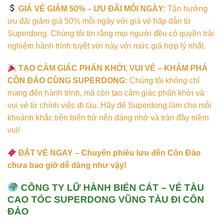
GIÁ VÉ GIẢM 50% – ƯU ĐÃI MỖI NGÀY:
Tận hưởng
ưu đãi giảm giá 50% mỗi ngày với giá vé hấp dẫn từ
Superdong. Chúng tôi tin rằng mọi người đều có quyền trải
nghiệm hành trình tuyệt vời này với mức giá hợp lý nhất.
TẠO CẢM GIÁC PHẤN KHỞI, VUI VẺ – KHÁM PHÁ
CÔN ĐẢO CÙNG SUPERDONG:
Chúng tôi không chỉ
mang đến hành trình, mà còn tạo cảm giác phấn khởi và
vui vẻ từ chính việc đi tàu. Hãy để Superdong làm cho mỗi
khoảnh khắc trên biển trở nên đáng nhớ và tràn đầy niềm
vui!
ĐẶT VÉ NGAY – Chuyến phiêu lưu đến Côn Đảo
chưa bao giờ dễ dàng như vậy!
CÔNG TY LỮ HÀNH BIỂN CÁT – VÉ TÀU
CAO TỐC SUPERDONG VŨNG TÀU ĐI CÔN
ĐẢO