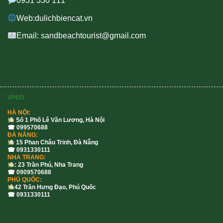
0931 330 111
Web:dulichbiencat.vn
Email: sandbeachtourist@gmail.com
VPĐD
HÀ NỘI:
Số 1 Phố Lê Văn Lương, Hà Nội
☎ 099570688
ĐÀ NẴNG:
15 Phan Châu Trinh, Đà Nẵng
☎ 0931330111
NHA TRANG:
: 23 Trần Phú, Nha Trang
☎ 0909570688
PHÚ QUỐC:
42 Trần Hưng Đạo, Phú Quốc
☎ 0931330111