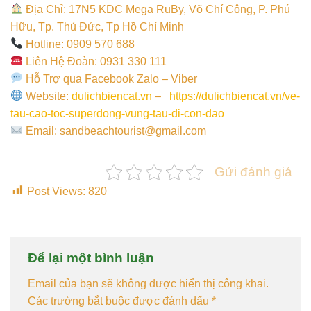
Địa Chỉ: 17N5 KDC Mega RuBy, Võ Chí Công, P. Phú
Hữu, Tp. Thủ Đức, Tp Hồ Chí Minh
Hotline: 0909 570 688
Liên Hệ Đoàn: 0931 330 111
Hỗ Trợ qua Facebook Zalo – Viber
Website:
dulichbiencat.vn
–
https://dulichbiencat.vn/
ve-
tau-cao-toc-superdong-vung-tau-di-con-dao
‎
Email: sandbeachtourist@gmail.com
Gửi đánh giá
Post Views:
820
Để lại một bình luận
Email của bạn sẽ không được hiển thị công khai.
Các trường bắt buộc được đánh dấu
*