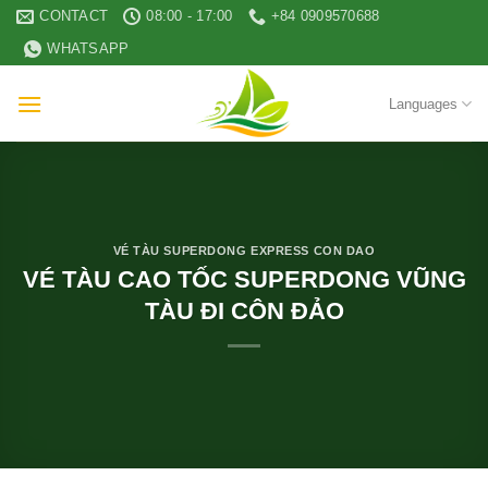
Skip
CONTACT
08:00 - 17:00
+84 0909570688
to
WHATSAPP
content
Languages
VÉ TÀU SUPERDONG EXPRESS CON DAO
VÉ TÀU CAO TỐC SUPERDONG VŨNG
TÀU ĐI CÔN ĐẢO