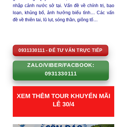
nhập cảnh nước sở tại. Vấn đề về chính trị, bạo
loạn, khủng bố, ảnh hưởng biểu tình… Các vấn
đề về thiên tai, lũ lụt, sóng thần, giông tố…
0931330111 - ĐỂ TƯ VẤN TRỰC TIẾP
ZALO/VIBER/FACBOOK:
0931330111
XEM THÊM TOUR KHUYẾN MÃI
LỄ 30/4