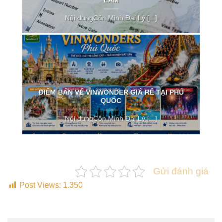
LÀM
Nội dungCôn Minh Đại Lý [...]
ĐIỂM BÁN VÉ VINWONDER GIÁ RẺ TẠI PHÚ
QUỐC
Nội dungCôn Minh Đại Lý [...]
Gửi đánh giá
Post Views:
1.350