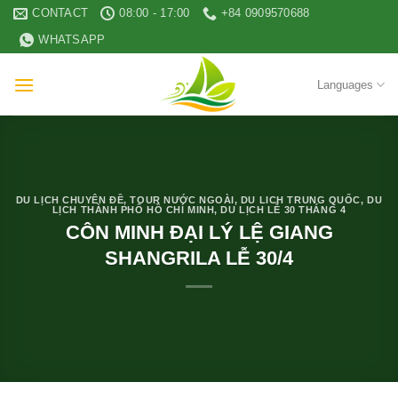
Skip
CONTACT
08:00 - 17:00
+84 0909570688
to
WHATSAPP
content
Languages
DU LỊCH CHUYÊN ĐỀ
,
TOUR NƯỚC NGOÀI
,
DU LICH TRUNG QUỐC
,
DU
LỊCH THÀNH PHỐ HỒ CHÍ MINH
,
DU LỊCH LỄ 30 THÁNG 4
CÔN MINH ĐẠI LÝ LỆ GIANG
SHANGRILA LỄ 30/4