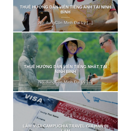
THUÊ HƯỚNG DẪN VIÊN TIẾNG ANH TẠI NINH
BÌNH
Nội dungCôn Minh Đại Lý [...]
THUÊ HƯỚNG DẪN VIÊN TIẾNG NHẬT TẠI
NINH BÌNH
Nội dungCôn Minh Đại Lý [...]
LÀM VISA CAMPUCHIA TRAVEL GIA HẠN ĐI