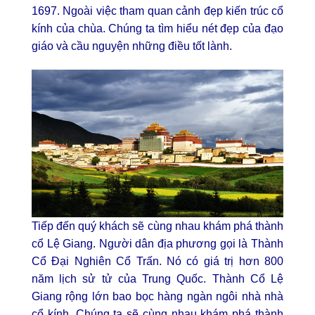
1697. Ngoài việc tham quan cảnh đẹp kiến trúc cổ
kính của chùa. Chúng ta tìm hiểu nét đẹp của đạo
giáo và cầu nguyện những điều tốt lành.
Tiếp đến quý khách sẽ cùng nhau khám phá thành
cổ Lệ Giang. Người dân địa phương gọi là Thành
Cổ Đại Nghiên Cổ Trấn. Nó có giá trị hơn 800
năm lịch sử tử của Trung Quốc. Thành Cổ Lệ
Giang rộng lớn bao bọc hàng ngàn ngôi nhà nhà
cổ kính. Chúng ta sẽ cùng nhau khám phá thành