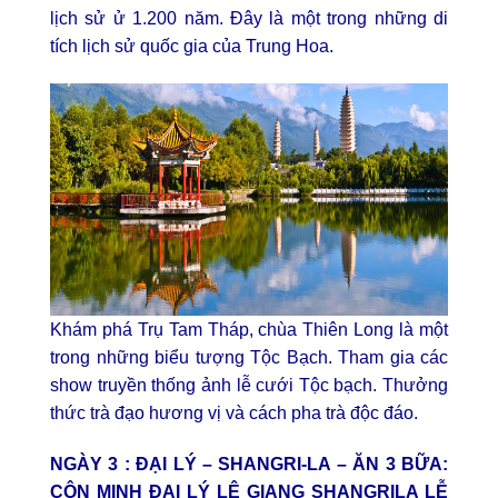
lịch sử ử 1.200 năm. Đây là một trong những di
tích lịch sử quốc gia của Trung Hoa.
Khám phá Trụ Tam Tháp, chùa Thiên Long là một
trong những biểu tượng Tộc Bạch. Tham gia các
show truyền thống ảnh lễ cưới Tộc bạch. Thưởng
thức trà đạo hương vị và cách pha trà độc đáo.
NGÀY 3 : ĐẠI LÝ – SHANGRI-LA – ĂN 3 BỮA:
CÔN MINH ĐẠI LÝ LỆ GIANG SHANGRILA LỄ