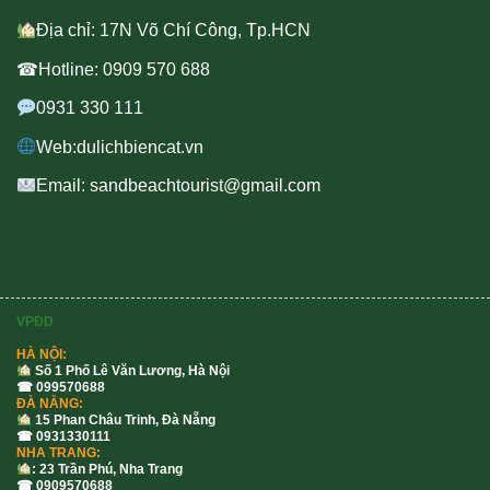
Địa chỉ: 17N Võ Chí Công, Tp.HCN
☎Hotline: 0909 570 688
0931 330 111
Web:dulichbiencat.vn
Email: sandbeachtourist@gmail.com
VPĐD
HÀ NỘI:
Số 1 Phố Lê Văn Lương, Hà Nội
☎ 099570688
ĐÀ NẴNG:
15 Phan Châu Trinh, Đà Nẵng
☎ 0931330111
NHA TRANG:
: 23 Trần Phú, Nha Trang
☎ 0909570688