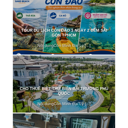
TOUR DU LỊCH CÔN ĐẢO 3 NGÀY 2 ĐÊM SÀI
GÒN TPHCM
Nội dungCôn Minh Đại Lý [...]
CHO THUÊ BIỆT THỰ BIỂN BÃI TRƯỜNG PHÚ
QUỐC
Nội dungCôn Minh Đại Lý [...]