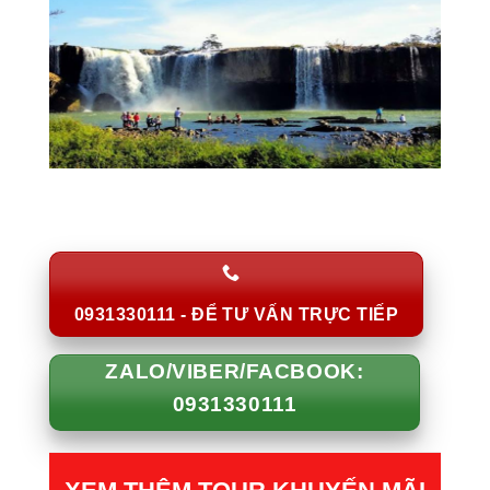
0931330111 - ĐỂ TƯ VẤN TRỰC TIẾP
ZALO/VIBER/FACBOOK:
0931330111