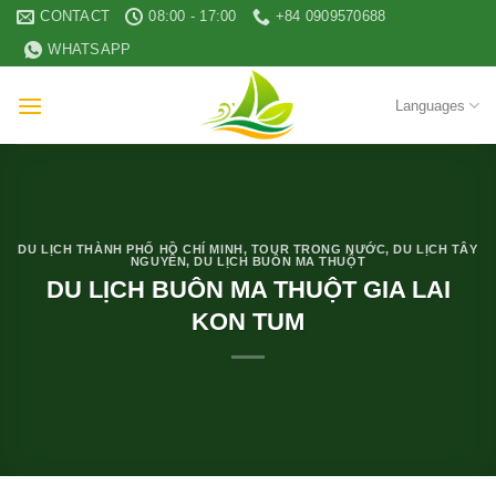
Skip
CONTACT
08:00 - 17:00
+84 0909570688
to
WHATSAPP
content
Languages
DU LỊCH THÀNH PHỐ HỒ CHÍ MINH
,
TOUR TRONG NƯỚC
,
DU LỊCH TÂY
NGUYÊN
,
DU LỊCH BUÔN MA THUỘT
DU LỊCH BUÔN MA THUỘT GIA LAI
KON TUM