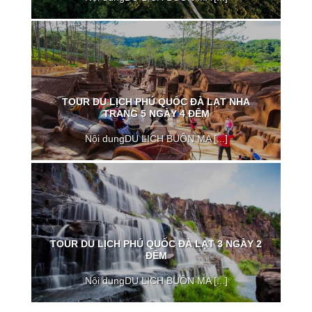
TOUR DU LỊCH PHÚ QUỐC ĐÀ LẠT NHA
TRANG 5 NGÀY 4 ĐÊM
Nội dungDU LỊCH BUÔN MA [...]
TOUR DU LỊCH PHÚ QUỐC ĐÀ LẠT 3 NGÀY 2
ĐÊM
Nội dungDU LỊCH BUÔN MA [...]