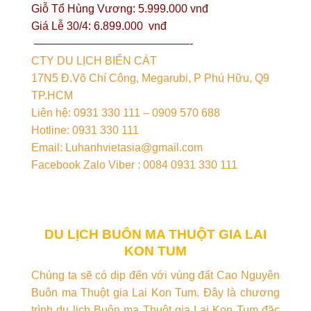
Giỗ Tổ Hùng Vương: 5.999.000 vnđ
Giá Lễ 30/4: 6.899.000 vnđ
——————————————-
CTY DU LỊCH BIỂN CÁT
17N5 Đ.Võ Chí Công, Megarubi, P Phú Hữu, Q9
TP.HCM
Liên hệ: 0931 330 111 – 0909 570 688
Hotline: 0931 330 111
Email: Luhanhvietasia@gmail.com
Facebook Zalo Viber : 0084 0931 330 111
DU LỊCH BUÔN MA THUỘT GIA LAI
KON TUM
Chúng ta sẽ có dịp đến với vùng đất Cao Nguyên
Buôn ma Thuột gia Lai Kon Tum. Đây là chương
trình du lịch Buôn ma Thuột gia Lai Kon Tum đặc