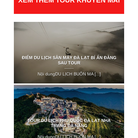
XEM THÊM TOUR KHUYẾN MÃI
ĐIỂM DU LỊCH SĂN MÂY ĐÀ LẠT BÍ ẨN ĐẰNG
SAU TOUR
Nội dungDU LỊCH BUÔN MA [...]
TOUR DU LỊCH PHÚ QUỐC ĐÀ LẠT NHA
TRANG ĐÀ NẴNG
Nội dungDU LỊCH BUÔN MA [...]