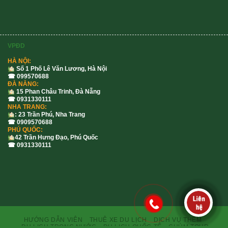
VPĐD
HÀ NỘI:
Số 1 Phố Lê Văn Lương, Hà Nội
☎ 099570688
ĐÀ NẴNG:
15 Phan Châu Trinh, Đà Nẵng
☎ 0931330111
NHA TRANG:
: 23 Trần Phú, Nha Trang
☎ 0909570688
PHÚ QUỐC:
42 Trần Hưng Đạo, Phú Quốc
☎ 0931330111
HƯỚNG DẪN VIÊN
THUÊ XE DU LỊCH
DỊCH VỤ THÊM
DU LỊCH TRONG NƯỚC
DU LỊCH QUỐC TẾ
CHÙM TOUR