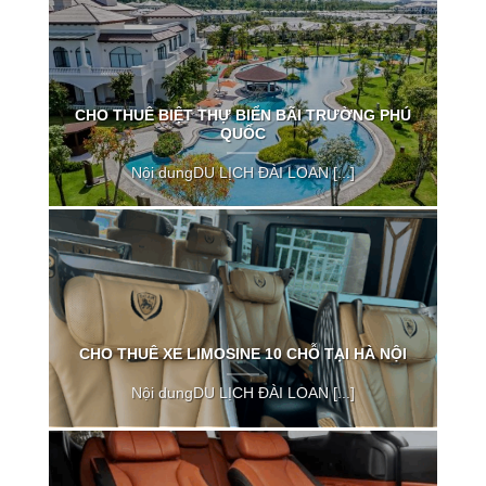
CHO THUÊ BIỆT THỰ BIỂN BÃI TRƯỜNG PHÚ
QUỐC
Nội dungDU LỊCH ĐÀI LOAN [...]
CHO THUÊ XE LIMOSINE 10 CHỖ TẠI HÀ NỘI
Nội dungDU LỊCH ĐÀI LOAN [...]