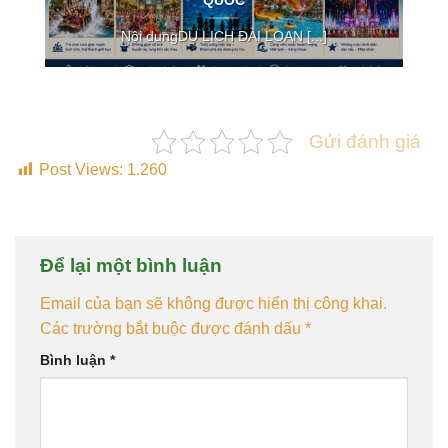
QUỐC
Nội dungDU LỊCH ĐÀI LOAN [...]
Gửi đánh giá
Post Views:
1.260
Để lại một bình luận
Email của bạn sẽ không được hiển thị công khai.
Các trường bắt buộc được đánh dấu
*
Bình luận
*