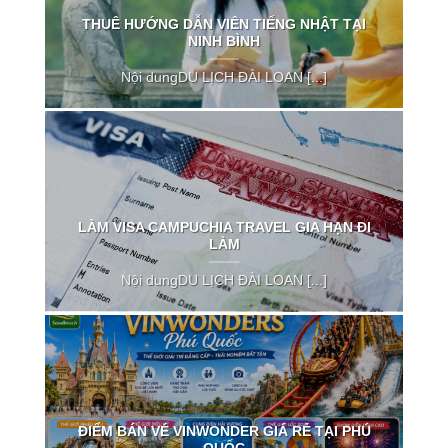
THUÊ HƯỚNG DẪN VIÊN TIẾNG NHẬT TẠI
NINH BÌNH
Nội dungDU LỊCH ĐÀI LOAN [...]
LÀM VISA CAMPUCHIA TRAVEL GIA HẠN ĐI
LÀM
Nội dungDU LỊCH ĐÀI LOAN [...]
ĐIỂM BÁN VÉ VINWONDER GIÁ RẺ TẠI PHÚ