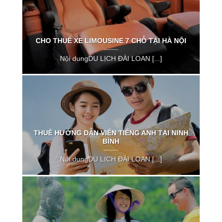
CHO THUÊ XE LIMOUSINE 7 CHỖ TẠI HÀ NỘI
Nội dungDU LỊCH ĐÀI LOAN [...]
THUÊ HƯỚNG DẪN VIÊN TIẾNG ANH TẠI NINH
BÌNH
Nội dungDU LỊCH ĐÀI LOAN [...]