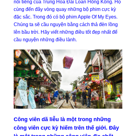
nổi tiếng của Trung Hoa Đài Loan Hồng Kông. Họ
cùng đến đây vòng quay những bộ phim cực kỳ
đặc sắc. Trong đó có bộ phim Apple Of My Eyes.
Chúng ta sẽ cầu nguyện bằng cách thả đèn lồng
lên bầu trời. Hãy viết những điều tốt đẹp nhất để
cầu nguyện những điều lành.
Công viên dã liễu là một trong những
công viên cực kỳ hiếm trên thế giới. Đây