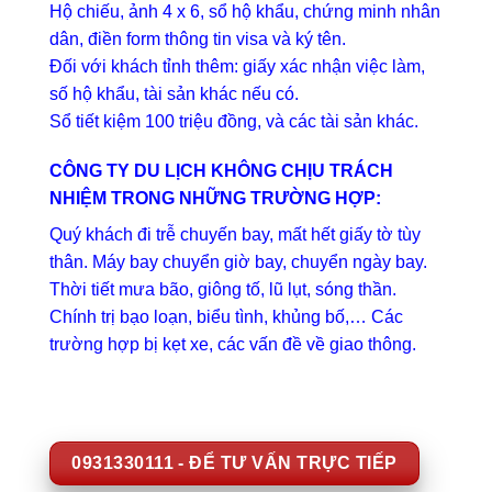
Hộ chiếu, ảnh 4 x 6, sổ hộ khẩu, chứng minh nhân
dân, điền form thông tin visa và ký tên.
Đối với khách tỉnh thêm: giấy xác nhận việc làm,
số hộ khẩu, tài sản khác nếu có.
Sổ tiết kiệm 100 triệu đồng, và các tài sản khác.
CÔNG TY DU LỊCH KHÔNG CHỊU TRÁCH
NHIỆM TRONG NHỮNG TRƯỜNG HỢP:
Quý khách đi trễ chuyến bay, mất hết giấy tờ tùy
thân. Máy bay chuyển giờ bay, chuyển ngày bay.
Thời tiết mưa bão, giông tố, lũ lụt, sóng thần.
Chính trị bạo loạn, biểu tình, khủng bố,… Các
trường hợp bị kẹt xe, các vấn đề về giao thông.
0931330111 - ĐỂ TƯ VẤN TRỰC TIẾP