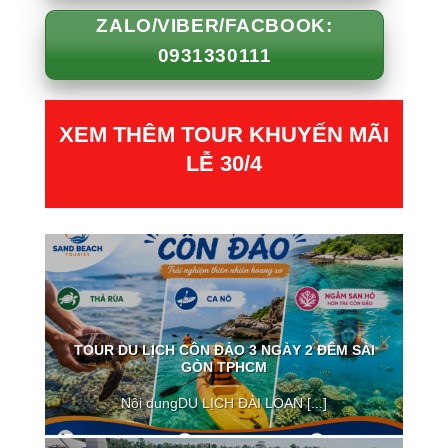
ZALO/VIBER/FACBOOK:
0931330111
XEM THÊM TOUR KHUYẾN MÃI
LỄ 30/4
TOUR DU LỊCH CÔN ĐẢO 3 NGÀY 2 ĐÊM SÀI
GÒN TPHCM
Nội dungDU LỊCH ĐÀI LOAN [...]