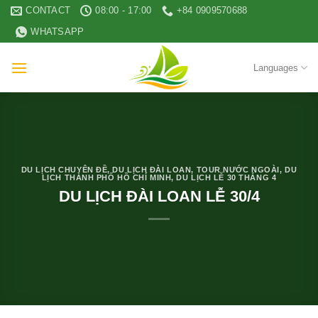
Skip
CONTACT
08:00 - 17:00
+84 0909570688
to
WHATSAPP
content
Languages
DU LỊCH CHUYÊN ĐỀ
,
DU LỊCH ĐÀI LOAN
,
TOUR NƯỚC NGOÀI
,
DU
LỊCH THÀNH PHỐ HỒ CHÍ MINH
,
DU LỊCH LỄ 30 THÁNG 4
DU LỊCH ĐÀI LOAN LỄ 30/4