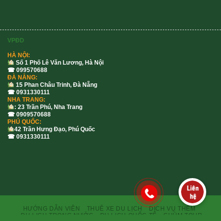
VPĐD
HÀ NỘI:
Số 1 Phố Lê Văn Lương, Hà Nội
☎ 099570688
ĐÀ NẴNG:
15 Phan Châu Trinh, Đà Nẵng
☎ 0931330111
NHA TRANG:
: 23 Trần Phú, Nha Trang
☎ 0909570688
PHÚ QUỐC:
42 Trần Hưng Đạo, Phú Quốc
☎ 0931330111
HƯỚNG DẪN VIÊN
THUÊ XE DU LỊCH
DỊCH VỤ THÊM
DU LỊCH TRONG NƯỚC
DU LỊCH QUỐC TẾ
CHÙM TOUR