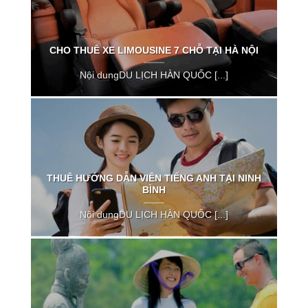
CHO THUÊ XE LIMOUSINE 7 CHỖ TẠI HÀ NỘI
Nội dungDU LỊCH HÀN QUỐC [...]
THUÊ HƯỚNG DẪN VIÊN TIẾNG ANH TẠI NINH
BÌNH
Nội dungDU LỊCH HÀN QUỐC [...]