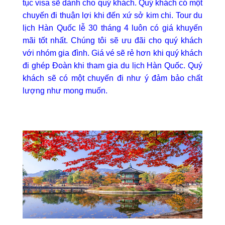
tục visa sẽ dành cho quý khách. Quý khách có một
chuyến đi thuận lợi khi đến xứ sở kim chi.
Tour du
lịch Hàn Quốc lễ 30 tháng 4
luôn có giá khuyến
mãi tốt nhất. Chúng tôi sẽ ưu đãi cho quý khách
với nhóm gia đình. Giá vé sẽ rẻ hơn khi quý khách
đi ghép Đoàn khi tham gia du lịch Hàn Quốc. Quý
khách sẽ có một chuyến đi như ý đảm bảo chất
lượng như mong muốn.