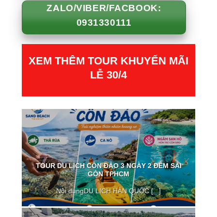
ZALO/VIBER/FACBOOK:
0931330111
XEM THÊM TOUR KHUYẾN MÃI
LỄ 30/4
TOUR DU LỊCH CÔN ĐẢO 3 NGÀY 2 ĐÊM SÀI
GÒN TPHCM
Nội dungDU LỊCH HÀN QUỐC [...]