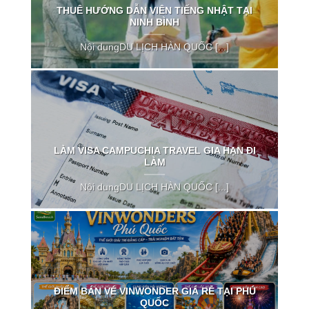
THUÊ HƯỚNG DẪN VIÊN TIẾNG NHẬT TẠI
NINH BÌNH
Nội dungDU LỊCH HÀN QUỐC [...]
LÀM VISA CAMPUCHIA TRAVEL GIA HẠN ĐI
LÀM
Nội dungDU LỊCH HÀN QUỐC [...]
ĐIỂM BÁN VÉ VINWONDER GIÁ RẺ TẠI PHÚ
QUỐC