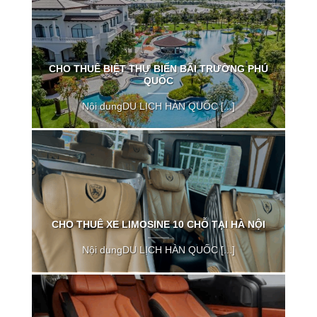
CHO THUÊ BIỆT THỰ BIỂN BÃI TRƯỜNG PHÚ
QUỐC
Nội dungDU LỊCH HÀN QUỐC [...]
CHO THUÊ XE LIMOSINE 10 CHỖ TẠI HÀ NỘI
Nội dungDU LỊCH HÀN QUỐC [...]