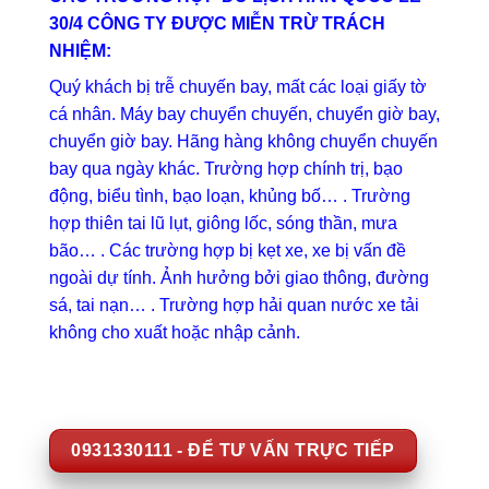
30/4 CÔNG TY ĐƯỢC MIỄN TRỪ TRÁCH
NHIỆM:
Quý khách bị trễ chuyến bay, mất các loại giấy tờ
cá nhân. Máy bay chuyển chuyến, chuyển giờ bay,
chuyển giờ bay. Hãng hàng không chuyển chuyến
bay qua ngày khác. Trường hợp chính trị, bạo
động, biểu tình, bạo loạn, khủng bố… . Trường
hợp thiên tai lũ lụt, giông lốc, sóng thần, mưa
bão… . Các trường hợp bị kẹt xe, xe bị vấn đề
ngoài dự tính. Ảnh hưởng bởi giao thông, đường
sá, tai nạn… . Trường hợp hải quan nước xe tải
không cho xuất hoặc nhập cảnh.
0931330111 - ĐỂ TƯ VẤN TRỰC TIẾP