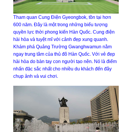
Tham quan Cung Điện Gyeongbok, tồn tại hơn
600 năm. Đây là một trong những biểu tượng
quyền lực thời phong kiến Hàn Quốc. Cung điện
hài hòa và tuyệt mĩ với cảnh đẹp xung quanh.
Khám phá Quảng Trường Gwanghwamun nằm
ngay trung tâm của thủ đô Hàn Quốc. Với vẻ đẹp
hài hòa do bàn tay con người tạo nên. Nó là điểm
nhấn đặc sắc nhất cho nhiều du khách đến đây
chụp ảnh và vui chơi.