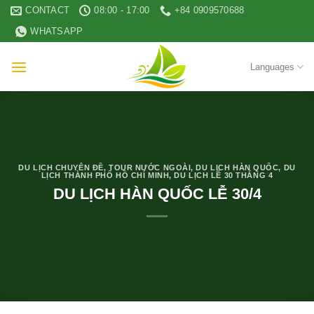
Skip
CONTACT
08:00 - 17:00
+84 0909570688
to
WHATSAPP
content
Languages
DU LỊCH CHUYÊN ĐỀ
,
TOUR NƯỚC NGOÀI
,
DU LỊCH HÀN QUỐC
,
DU
LỊCH THÀNH PHỐ HỒ CHÍ MINH
,
DU LỊCH LỄ 30 THÁNG 4
DU LỊCH HÀN QUỐC LỄ 30/4