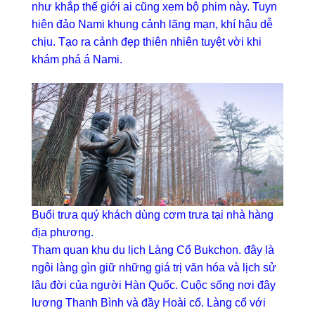
như khắp thế giới ai cũng xem bộ phim này. Tuyn
hiên đảo Nami khung cảnh lãng mạn, khí hậu dễ
chịu. Tạo ra cảnh đẹp thiên nhiên tuyệt vời khi
khám phá á Nami.
Buổi trưa quý khách dùng cơm trưa tại nhà hàng
địa phương.
Tham quan khu du lịch Làng Cổ Bukchon. đây là
ngôi làng gìn giữ những giá trị văn hóa và lịch sử
lâu đời của người Hàn Quốc. Cuộc sống nơi đây
lương Thanh Bình và đầy Hoài cổ. Làng cổ với