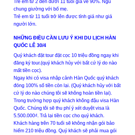
Trẻ em từ 2 đến dưới 11 tuổi giá vé 90%. Ngủ
chung giường với bố mẹ.
Trẻ em từ 11 tuổi trở lên được tính giá như giá
người lớn.
NHỮNG ĐIỀU CẦN LƯU Ý KHI DU LỊCH HÀN
QUỐC LỄ 30/4
Quý khách đặt tour đặt cọc 10 triệu đồng ngay khi
đăng ký tour.(quý khách hủy với bất cứ lý do nào
mất tiền cọc).
Ngay khi có visa nhập cảnh Hàn Quốc quý khách
đóng 100% số tiền còn lại. (Quý khách hủy với bất
cứ lý do nào chúng tôi sẽ không hoàn tiền lại).
Trong trường hợp quý khách không đậu visa Hàn
Quốc. Chúng tôi sẽ thu phí ý xét duyệt visa là
5.500.000₫. Trả lại tiền cọc cho quý khách.
Khách hàng trên 70 tuổi sẽ không nhận gói bảo
hiểm 210 triệu đồng. Quý khách sẽ phải mua gói