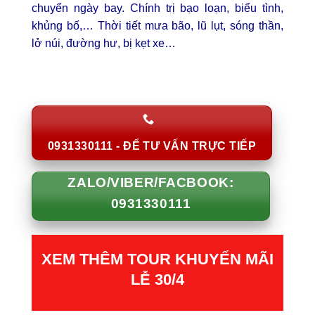
chuyển ngày bay. Chính trị bạo loạn, biểu tình,
khủng bố,… Thời tiết mưa bão, lũ lụt, sóng thần,
lở núi, đường hư, bị kẹt xe…
0931330111 - ĐỂ TƯ VẤN TRỰC TIẾP
ZALO/VIBER/FACBOOK:
0931330111
XEM THÊM TOUR KHUYẾN MÃI
LỄ 30/4