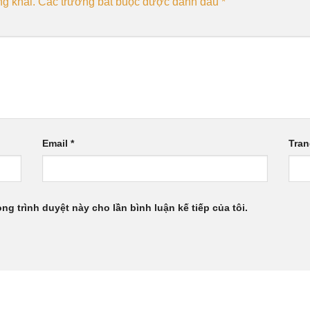
g khai.
Các trường bắt buộc được đánh dấu
*
Email
*
Tra
ong trình duyệt này cho lần bình luận kế tiếp của tôi.