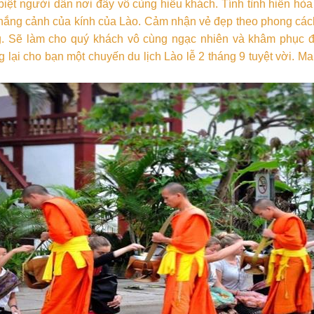
iệt người dân nơi đây vô cùng hiếu khách. Tính tình hiền hòa
ắng cảnh của kính của Lào. Cảm nhận vẻ đẹp theo phong cách
g. Sẽ làm cho quý khách vô cùng ngạc nhiên và khâm phục 
 lại cho bạn một chuyến du lịch Lào lễ 2 tháng 9 tuyệt vời. M