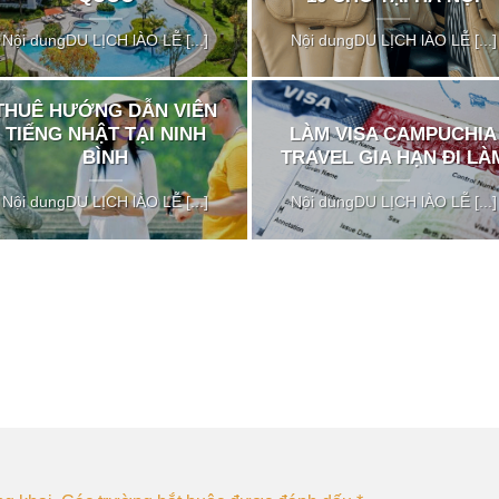
Nội dungDU LỊCH lÀO LỄ [...]
Nội dungDU LỊCH lÀO LỄ [...]
THUÊ HƯỚNG DẪN VIÊN
TIẾNG NHẬT TẠI NINH
LÀM VISA CAMPUCHIA
BÌNH
TRAVEL GIA HẠN ĐI LÀ
Nội dungDU LỊCH lÀO LỄ [...]
Nội dungDU LỊCH lÀO LỄ [...]