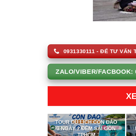
0931330111 - ĐỂ TƯ VẤN 
ZALO/VIBER/FACBOOK: 
XE
TOUR DU LỊCH CÔN ĐẢO
3 NGÀY 2 ĐÊM SÀI GÒN
TPHCM