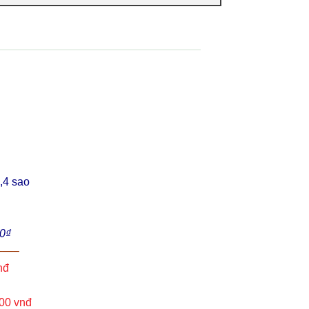
,4 sao
00₫
—–
nđ
00 vnđ