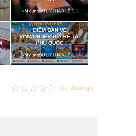
Nội dungDU LỊCH lÀO LỄ [...]
ĐIỂM BÁN VÉ
VINWONDER GIÁ RẺ TẠI
M
PHÚ QUỐC
Nội dungDU LỊCH lÀO LỄ [...]
Gửi đánh giá