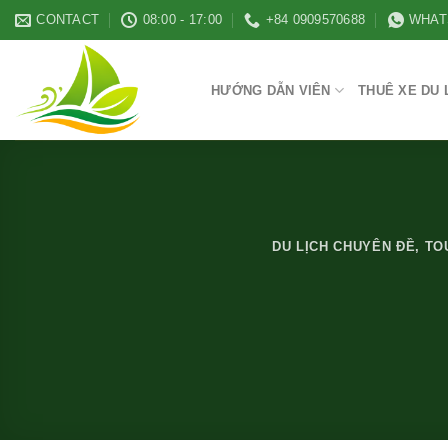
Skip
CONTACT
08:00 - 17:00
+84 0909570688
WHAT
to
content
HƯỚNG DẪN VIÊN
THUÊ XE DU 
DU LỊCH CHUYÊN ĐỀ
,
TO