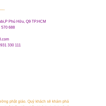
—-
ubi,P Phú Hữu, Q9 TP.HCM
9 570 688
l.com
0931 330 111
 đường phật giáo. Quý khách sẽ khám phá