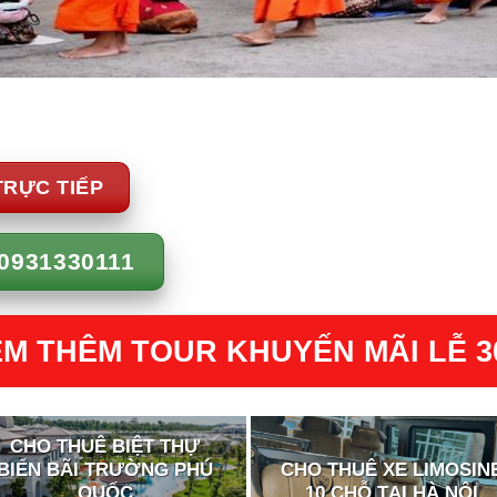
TRỰC TIẾP
0931330111
M THÊM TOUR KHUYẾN MÃI LỄ 3
CHO THUÊ BIỆT THỰ
BIỂN BÃI TRƯỜNG PHÚ
CHO THUÊ XE LIMOSIN
QUỐC
10 CHỖ TẠI HÀ NỘI