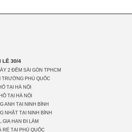
LỄ 30/4
GÀY 2 ĐÊM SÀI GÒN TPHCM
ÃI TRƯỜNG PHÚ QUỐC
Ỗ TẠI HÀ NỘI
HỖ TẠI HÀ NỘI
 ANH TẠI NINH BÌNH
 NHẬT TẠI NINH BÌNH
 GIA HẠN ĐI LÀM
Á RẺ TẠI PHÚ QUỐC