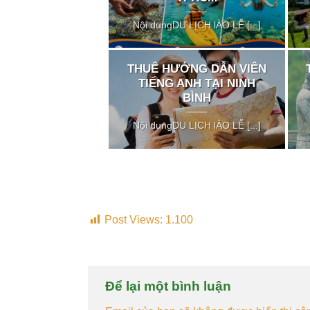
Nội dungDU LỊCH lÀO LỄ [...]
THUÊ HƯỚNG DẪN VIÊN
TIẾNG ANH TẠI NINH
BÌNH
Nội dungDU LỊCH lÀO LỄ [...]
Post Views:
1.100
Để lại một bình luận