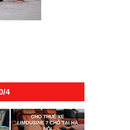
0/4
CHO THUÊ XE
E
LIMOUSINE 7 CHỖ TẠI HÀ
NỘI