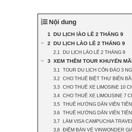
Nội dung
DU LỊCH lÀO LỄ 2 THÁNG 9
DU LỊCH LÀO LỄ 2 THÁNG 9
DU LỊCH LÀO LỄ 2 THÁNG 9
XEM THÊM TOUR KHUYẾN MÃI 
TOUR DU LỊCH CÔN ĐẢO 3 N
CHO THUÊ BIỆT THỰ BIỂN B
CHO THUÊ XE LIMOSINE 10 CH
CHO THUÊ XE LIMOUSINE 7 C
THUÊ HƯỚNG DẪN VIÊN TIẾNG
THUÊ HƯỚNG DẪN VIÊN TIẾNG
LÀM VISA CAMPUCHIA TRAVEL
ĐIỂM BÁN VÉ VINWONDER GI