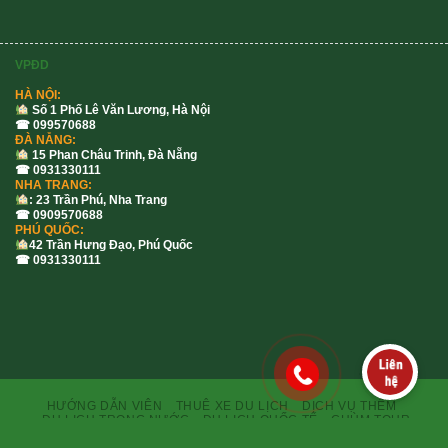
VPĐD
HÀ NỘI:
Số 1 Phố Lê Văn Lương, Hà Nội
☎ 099570688
ĐÀ NẴNG:
15 Phan Châu Trinh, Đà Nẵng
☎ 0931330111
NHA TRANG:
: 23 Trần Phú, Nha Trang
☎ 0909570688
PHÚ QUỐC:
42 Trần Hưng Đạo, Phú Quốc
☎ 0931330111
HƯỚNG DẪN VIÊN
THUÊ XE DU LỊCH
DỊCH VỤ THÊM
DU LỊCH TRONG NƯỚC
DU LỊCH QUỐC TẾ
CHÙM TOUR