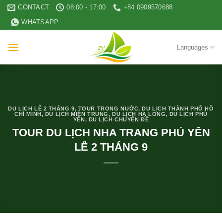
Skip
CONTACT
08:00 - 17:00
+84 0909570688
to
WHATSAPP
content
Languages
DU LỊCH LỄ 2 THÁNG 9
,
TOUR TRONG NƯỚC
,
DU LỊCH THÀNH PHỐ HỒ
CHÍ MINH
,
DU LỊCH MIỀN TRUNG
,
DU LỊCH HẠ LONG
,
DU LỊCH PHÚ
YÊN
,
DU LỊCH CHUYÊN ĐỀ
TOUR DU LỊCH NHA TRANG PHÚ YÊN
LỄ 2 THÁNG 9