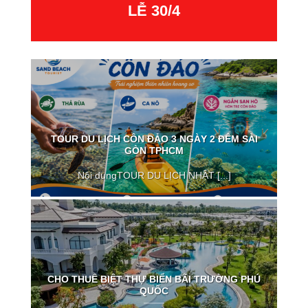
LỄ 30/4
TOUR DU LỊCH CÔN ĐẢO 3 NGÀY 2 ĐÊM SÀI
GÒN TPHCM
Nội dungTOUR DU LỊCH NHẬT [...]
CHO THUÊ BIỆT THỰ BIỂN BÃI TRƯỜNG PHÚ
QUỐC