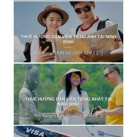
THUÊ HƯỚNG DẪN VIÊN TIẾNG ANH TẠI NINH
BÌNH
Nội dungTOUR DU LỊCH NHẬT [...]
THUÊ HƯỚNG DẪN VIÊN TIẾNG NHẬT TẠI
NINH BÌNH
Nội dungTOUR DU LỊCH NHẬT [...]