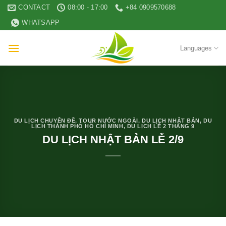
Skip
CONTACT
08:00 - 17:00
+84 0909570688
to
WHATSAPP
content
Languages
DU LỊCH CHUYÊN ĐỀ
,
TOUR NƯỚC NGOÀI
,
DU LỊCH NHẬT BẢN
,
DU
LỊCH THÀNH PHỐ HỒ CHÍ MINH
,
DU LỊCH LỄ 2 THÁNG 9
DU LỊCH NHẬT BẢN LỄ 2/9