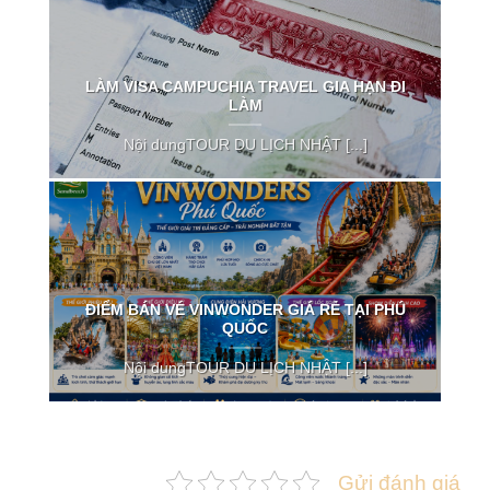
LÀM VISA CAMPUCHIA TRAVEL GIA HẠN ĐI
LÀM
Nội dungTOUR DU LỊCH NHẬT [...]
ĐIỂM BÁN VÉ VINWONDER GIÁ RẺ TẠI PHÚ
QUỐC
Nội dungTOUR DU LỊCH NHẬT [...]
Gửi đánh giá