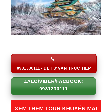
0931330111 - ĐỂ TƯ VẤN TRỰC TIẾP
ZALO/VIBER/FACBOOK:
0931330111
XEM THÊM TOUR KHUYẾN MÃI