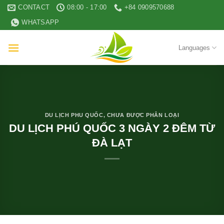
Skip
CONTACT
08:00 - 17:00
+84 0909570688
to
WHATSAPP
content
Languages
DU LỊCH PHU QUỐC
,
CHƯA ĐƯỢC PHÂN LOẠI
DU LỊCH PHÚ QUỐC 3 NGÀY 2 ĐÊM TỪ
ĐÀ LẠT