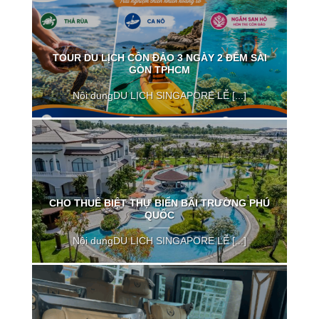
TOUR DU LỊCH CÔN ĐẢO 3 NGÀY 2 ĐÊM SÀI
GÒN TPHCM
Nội dungDU LỊCH SINGAPORE LỄ [...]
CHO THUÊ BIỆT THỰ BIỂN BÃI TRƯỜNG PHÚ
QUỐC
Nội dungDU LỊCH SINGAPORE LỄ [...]