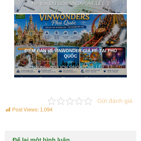
Nội dungDU LỊCH SINGAPORE LỄ [...]
ĐIỂM BÁN VÉ VINWONDER GIÁ RẺ TẠI PHÚ
QUỐC
Nội dungDU LỊCH SINGAPORE LỄ [...]
Gửi đánh giá
Post Views:
1.094
Để lại một bình luận