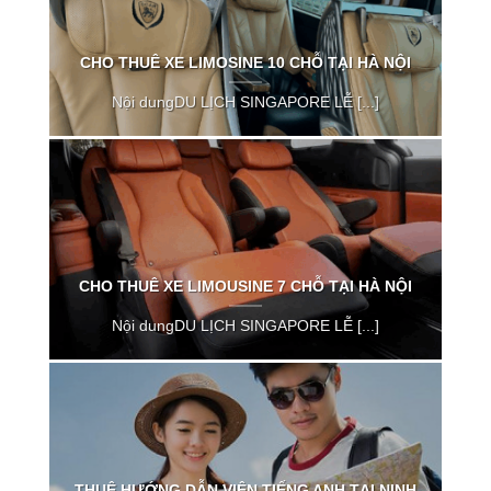
CHO THUÊ XE LIMOSINE 10 CHỖ TẠI HÀ NỘI
Nội dungDU LỊCH SINGAPORE LỄ [...]
CHO THUÊ XE LIMOUSINE 7 CHỖ TẠI HÀ NỘI
Nội dungDU LỊCH SINGAPORE LỄ [...]
THUÊ HƯỚNG DẪN VIÊN TIẾNG ANH TẠI NINH