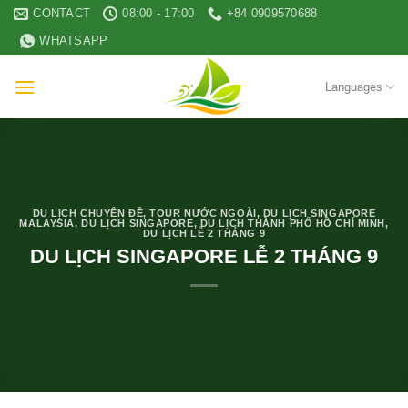
Skip
CONTACT
08:00 - 17:00
+84 0909570688
to
WHATSAPP
content
Languages
DU LỊCH CHUYÊN ĐỀ
,
TOUR NƯỚC NGOÀI
,
DU LỊCH SINGAPORE
MALAYSIA
,
DU LỊCH SINGAPORE
,
DU LỊCH THÀNH PHỐ HỒ CHÍ MINH
,
DU LỊCH LỄ 2 THÁNG 9
DU LỊCH SINGAPORE LỄ 2 THÁNG 9