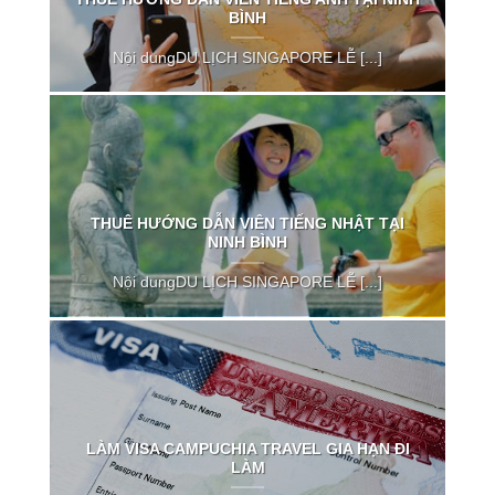
BÌNH
Nội dungDU LỊCH SINGAPORE LỄ [...]
THUÊ HƯỚNG DẪN VIÊN TIẾNG NHẬT TẠI
NINH BÌNH
Nội dungDU LỊCH SINGAPORE LỄ [...]
LÀM VISA CAMPUCHIA TRAVEL GIA HẠN ĐI
LÀM