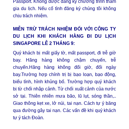
Passport. Không được đăng ký chương trình tham
gia du lịch. Nếu cố tình đăng ký chúng tôi không
chịu trách nhiệm.
MIỄN TRỪ TRÁCH NHIỆM ĐỐI VỚI CÔNG TY
DU LỊCH KHI KHÁCH HÀNG ĐI DU LỊCH
SINGAPORE LỄ 2 THÁNG 9:
Quý khách bị mất giấy tờ, mất passport, đi trễ giờ
bay. Hãng hàng không chậm chuyến, trễ
chuyến.Hãng hàng không đổi giờ, đổi ngày
bay.Trường hợp chính trị bị bạo loạn, bạo động,
biểu tình, hình khủng bố. Trường hợp quý khách
bị từ chối nhập cảnh. Từ chối xuất cảnh của nước
sở tại. Thiên nhiên mưa bão, lũ lụt, sóng thần,..
Giao thông kẹt xe, lở núi, tai nạn. Cách tự ý băng
qua đường gây tai nạn. Các vấn đề khi quý khách
tự ý tách Đoàn.