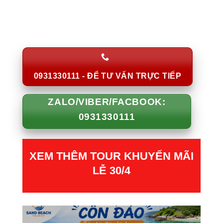
0931330111 - ĐỂ TƯ VẤN TRỰC TIẾP
ZALO/VIBER/FACBOOK:
0931330111
XEM THÊM TOUR KHUYẾN MÃI
LỄ 30/4