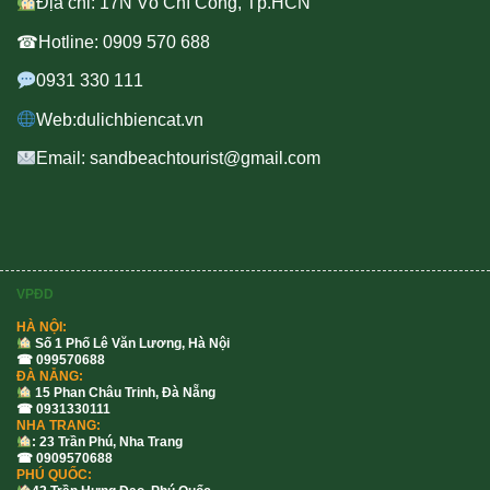
Địa chỉ: 17N Võ Chí Công, Tp.HCN
☎Hotline: 0909 570 688
0931 330 111
Web:dulichbiencat.vn
Email: sandbeachtourist@gmail.com
VPĐD
HÀ NỘI:
Số 1 Phố Lê Văn Lương, Hà Nội
☎ 099570688
ĐÀ NẴNG:
15 Phan Châu Trinh, Đà Nẵng
☎ 0931330111
NHA TRANG:
: 23 Trần Phú, Nha Trang
☎ 0909570688
PHÚ QUỐC: